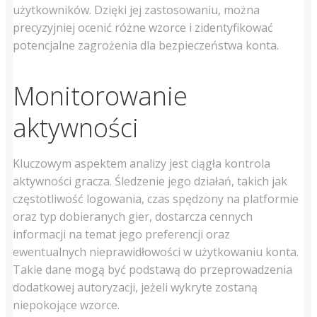
użytkowników. Dzięki jej zastosowaniu, można
precyzyjniej ocenić różne wzorce i zidentyfikować
potencjalne zagrożenia dla bezpieczeństwa konta.
Monitorowanie
aktywności
Kluczowym aspektem analizy jest ciągła kontrola
aktywności gracza. Śledzenie jego działań, takich jak
częstotliwość logowania, czas spędzony na platformie
oraz typ dobieranych gier, dostarcza cennych
informacji na temat jego preferencji oraz
ewentualnych nieprawidłowości w użytkowaniu konta.
Takie dane mogą być podstawą do przeprowadzenia
dodatkowej autoryzacji, jeżeli wykryte zostaną
niepokojące wzorce.