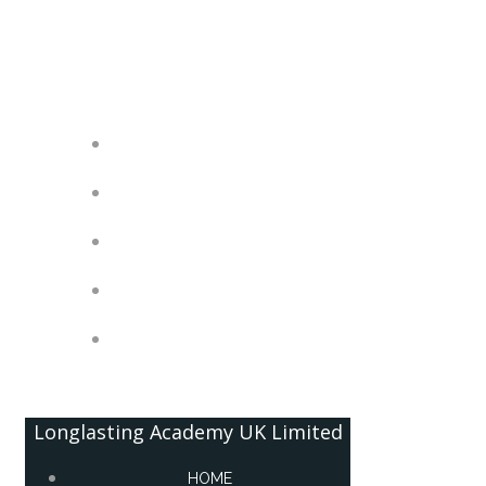
Skip
Longlasting Academy UK Limited
to
content
HOME
ABOUT
QUALIFICATIONS
CORPORATE GOVERNANCE
CONTACT US
Longlasting Academy UK Limited
HOME