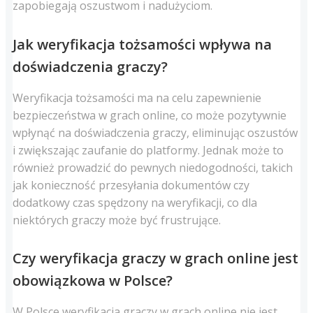
zapobiegają oszustwom i nadużyciom.
Jak weryfikacja tożsamości wpływa na
doświadczenia graczy?
Weryfikacja tożsamości ma na celu zapewnienie
bezpieczeństwa w grach online, co może pozytywnie
wpłynąć na doświadczenia graczy, eliminując oszustów
i zwiększając zaufanie do platformy. Jednak może to
również prowadzić do pewnych niedogodności, takich
jak konieczność przesyłania dokumentów czy
dodatkowy czas spędzony na weryfikacji, co dla
niektórych graczy może być frustrujące.
Czy weryfikacja graczy w grach online jest
obowiązkowa w Polsce?
W Polsce weryfikacja graczy w grach online nie jest