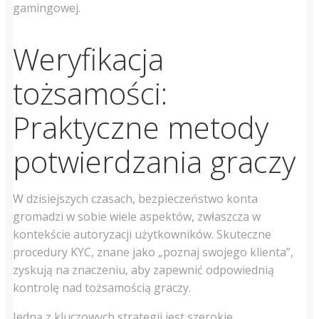
gamingowej.
Weryfikacja
tożsamości:
Praktyczne metody
potwierdzania graczy
W dzisiejszych czasach, bezpieczeństwo konta
gromadzi w sobie wiele aspektów, zwłaszcza w
kontekście autoryzacji użytkowników. Skuteczne
procedury KYC, znane jako „poznaj swojego klienta”,
zyskują na znaczeniu, aby zapewnić odpowiednią
kontrolę nad tożsamością graczy.
Jedną z kluczowych strategii jest szerokie