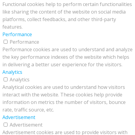
Functional cookies help to perform certain functionalities
like sharing the content of the website on social media
platforms, collect feedbacks, and other third-party
features.
Performance
Performance
Performance cookies are used to understand and analyze
the key performance indexes of the website which helps
in delivering a better user experience for the visitors.
Analytics
Analytics
Analytical cookies are used to understand how visitors
interact with the website. These cookies help provide
information on metrics the number of visitors, bounce
rate, traffic source, etc.
Advertisement
Advertisement
Advertisement cookies are used to provide visitors with