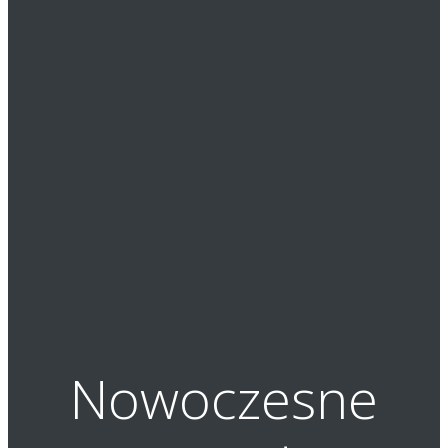
Nowoczesne