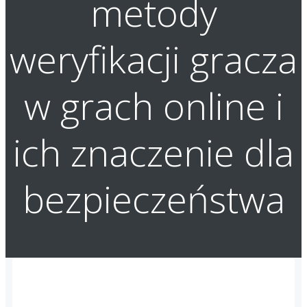
metody
weryfikacji gracza
w grach online i
ich znaczenie dla
bezpieczeństwa