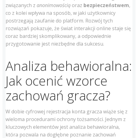
związanych z
anonimowością
oraz
bezpieczeństwem
,
co z kolei wpływa na sposób, w jaki użytkownicy
postrzegają zaufanie do platform. Rozwój tych
rozwiązań pokazuje, że świat interakcji online staje się
coraz bardziej skomplikowany, a odpowiednie
przygotowanie jest niezbędne dla sukcesu.
Analiza behawioralna:
Jak ocenić wzorce
zachowań gracza?
W dobie cyfrowej rejestracja konta gracza wiąże się z
wieloma procedurami ochrony tożsamości. Jednym z
kluczowych elementów jest analiza behawioralna,
która pozwala na dogłębne poznanie zachowań