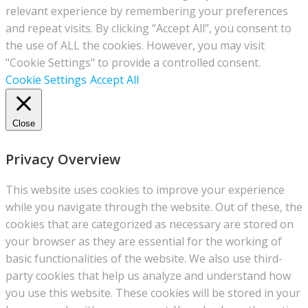
relevant experience by remembering your preferences
and repeat visits. By clicking “Accept All”, you consent to
the use of ALL the cookies. However, you may visit
"Cookie Settings" to provide a controlled consent.
Cookie Settings
Accept All
Close
Privacy Overview
This website uses cookies to improve your experience
while you navigate through the website. Out of these, the
cookies that are categorized as necessary are stored on
your browser as they are essential for the working of
basic functionalities of the website. We also use third-
party cookies that help us analyze and understand how
you use this website. These cookies will be stored in your