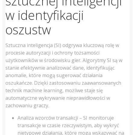
sztucznej inteligencji
w identyfikacji
oszustw
Sztuczna inteligencja (SI) odgrywa kluczową rolę w
procesie autoryzacji i ochrony tożsamości
użytkowników w środowisku gier. Algorytmy SI są w
stanie efektywnie analizować dane, identyfikując
anomalie, które mogą sugerować działania
oszukańcze. Dzięki zastosowaniu zaawansowanych
technik machine learning, możliwe staje się
automatyczne wykrywanie nieprawidłowości w
zachowaniu graczy.
Analiza wzorców transakcji – SI monitoruje
transakcje w czasie rzeczywistym, aby wykryć
nietypowe działania, które mogą wskazywać na