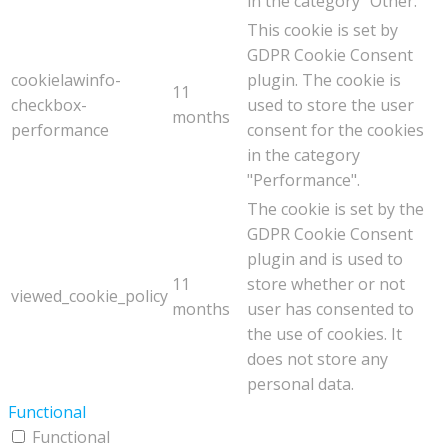
in the category "Other.
This cookie is set by
GDPR Cookie Consent
cookielawinfo-
plugin. The cookie is
11
checkbox-
used to store the user
months
performance
consent for the cookies
in the category
"Performance".
The cookie is set by the
GDPR Cookie Consent
plugin and is used to
11
store whether or not
viewed_cookie_policy
months
user has consented to
the use of cookies. It
does not store any
personal data.
Functional
Functional