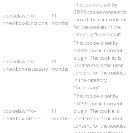
The cookie is set by
GDPR cookie consent to
cookielawinfo-
11
record the user consent
checkbox-functional
months
for the cookies in the
category "Functional".
This cookie is set by
GDPR Cookie Consent
plugin. The cookies is
cookielawinfo-
11
used to store the user
checkbox-necessary
months
consent for the cookies
in the category
"Necessary".
This cookie is set by
GDPR Cookie Consent
cookielawinfo-
11
plugin. The cookie is
checkbox-others
months
used to store the user
consent for the cookies