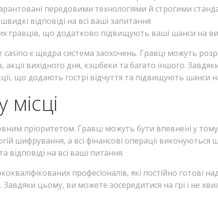
, гарантовані передовими технологіями й строгими стан
 швидкі відповіді на всі ваші запитання
йних гравців, що додатково підвищують ваші шанси на в
 casino є щедра система заохочень. Гравці можуть розра
 акції вихідного дня, кэшбеки та багато іншого. Завдяки
кції, що додають гострі відчуття та підвищують шанси н
 місці
оловним пріоритетом. Гравці можуть бути впевнені у тому
ій шифрування, а всі фінансові операції виконуються ш
 відповіді на всі ваші питання.
окваліфікованих професіоналів, які постійно готові на
 Завдяки цьому, ви можете зосередитися на грі і не хв