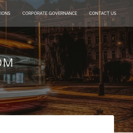
TIONS
CORPORATE GOVERNANCE
CONTACT US
ом