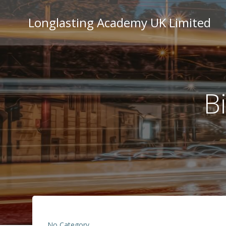
Skip
to
Longlasting Academy UK Limited
content
В
No Category