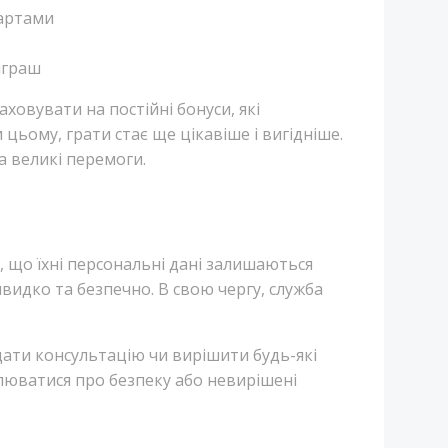
дартами
играш
ховувати на постійні бонуси, які
 цьому, грати стає ще цікавіше і вигідніше.
а великі перемоги.
, що їхні персональні дані залишаються
видко та безпечно. В свою чергу, служба
дати консультацію чи вирішити будь-які
илюватися про безпеку або невирішені