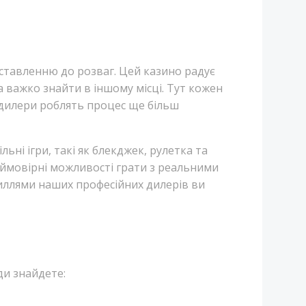
у ставленню до розваг. Цей казино радує
 важко знайти в іншому місці. Тут кожен
і дилери роблять процес ще більш
ьні ігри, такі як блекджек, рулетка та
неймовірні можливості грати з реальними
силлями наших професійних дилерів ви
ди знайдете: