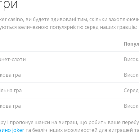
гри
oker casino, ви будете здивовані тим, скільки захоплюю
стуються величезною популярністю серед наших гравців:
Попул
рнет-слоти
Висок
кова гра
Висок
ільна гра
Серед
кова гра
Висок
ру і пропонує шанси на виграш, що робить ваше перебув
зино joker
та безліч інших можливостей для виграшей та