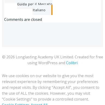
navigation
Guida per il Mercato
Italiano
Comments are closed
© 2026 Longlasting Academy UK Limited. Created for free
using WordPress and
Colibri
We use cookies on our website to give you the most
relevant experience by remembering your preferences
and repeat visits. By clicking “Accept All”, you consent to
the use of ALL the cookies. However, you may visit
"Cookie Settings" to provide a controlled consent.
Cookie Settings
Accept All