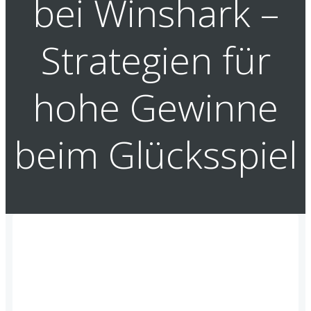
bei Winshark –
Strategien für
hohe Gewinne
beim Glücksspiel