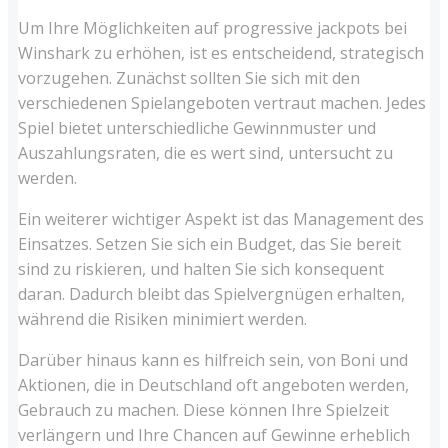
Um Ihre Möglichkeiten auf progressive jackpots bei
Winshark zu erhöhen, ist es entscheidend, strategisch
vorzugehen. Zunächst sollten Sie sich mit den
verschiedenen Spielangeboten vertraut machen. Jedes
Spiel bietet unterschiedliche Gewinnmuster und
Auszahlungsraten, die es wert sind, untersucht zu
werden.
Ein weiterer wichtiger Aspekt ist das Management des
Einsatzes. Setzen Sie sich ein Budget, das Sie bereit
sind zu riskieren, und halten Sie sich konsequent
daran. Dadurch bleibt das Spielvergnügen erhalten,
während die Risiken minimiert werden.
Darüber hinaus kann es hilfreich sein, von Boni und
Aktionen, die in Deutschland oft angeboten werden,
Gebrauch zu machen. Diese können Ihre Spielzeit
verlängern und Ihre Chancen auf Gewinne erheblich