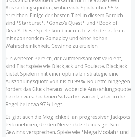
Auszahlungsquoten, wobei viele Spiele über 95 %
erreichen. Einige der besten Titel in diesem Bereich
sind *Starburst*, *Gonzo’s Quest* und *Book of
Dead*. Diese Spiele kombinieren fesselnde Grafiken
mit spannendem Gameplay und einer hohen
Wahrscheinlichkeit, Gewinne zu erzielen.
Ein weiterer Bereich, der Aufmerksamkeit verdient,
sind Tischspiele wie Blackjack und Roulette. Blackjack
bietet Spielern mit einer optimalen Strategie eine
Auszahlungsquote von bis zu 99 %. Roulette hingegen
fordert das Glück heraus, wobei die Auszahlungsquote
bei den verschiedenen Setzarten variiert, aber in der
Regel bei etwa 97 % liegt.
Es gibt auch die Möglichkeit, an progressiven Jackpots
teilzunehmen, die den Nervenkitzel eines großen
Gewinns versprechen. Spiele wie *Mega Moolah* und