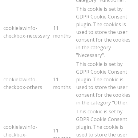
category "Functional".
This cookie is set by
GDPR Cookie Consent
plugin. The cookies is
cookielawinfo-
11
used to store the user
checkbox-necessary
months
consent for the cookies
in the category
"Necessary".
This cookie is set by
GDPR Cookie Consent
cookielawinfo-
11
plugin. The cookie is
checkbox-others
months
used to store the user
consent for the cookies
in the category "Other.
This cookie is set by
GDPR Cookie Consent
cookielawinfo-
plugin. The cookie is
11
checkbox-
used to store the user