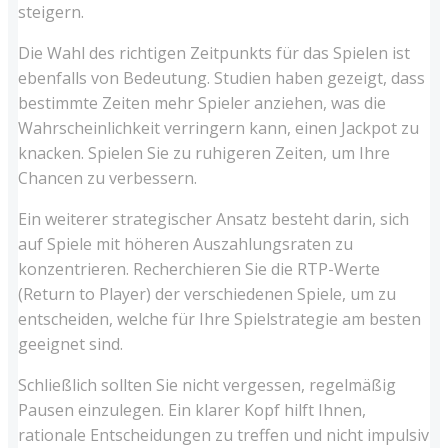
steigern.
Die Wahl des richtigen Zeitpunkts für das Spielen ist
ebenfalls von Bedeutung. Studien haben gezeigt, dass
bestimmte Zeiten mehr Spieler anziehen, was die
Wahrscheinlichkeit verringern kann, einen Jackpot zu
knacken. Spielen Sie zu ruhigeren Zeiten, um Ihre
Chancen zu verbessern.
Ein weiterer strategischer Ansatz besteht darin, sich
auf Spiele mit höheren Auszahlungsraten zu
konzentrieren. Recherchieren Sie die RTP-Werte
(Return to Player) der verschiedenen Spiele, um zu
entscheiden, welche für Ihre Spielstrategie am besten
geeignet sind.
Schließlich sollten Sie nicht vergessen, regelmäßig
Pausen einzulegen. Ein klarer Kopf hilft Ihnen,
rationale Entscheidungen zu treffen und nicht impulsiv