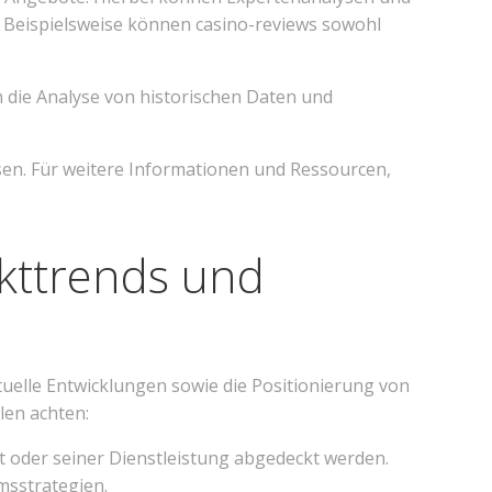
n. Beispielsweise können casino-reviews sowohl
h die Analyse von historischen Daten und
en. Für weitere Informationen und Ressourcen,
kttrends und
ktuelle Entwicklungen sowie die Positionierung von
len achten:
 oder seiner Dienstleistung abgedeckt werden.
msstrategien.