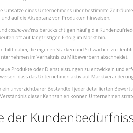
 die Umsätze eines Unternehmens über bestimmte Zeiträume
n und auf die Akzeptanz von Produkten hinweisen.
und
casino-reviews
berücksichtigen häufig die Kundenzufried
euten oft auf langfristigen Erfolg im Markt hin.
 hilft dabei, die eigenen Stärken und Schwächen zu identifi
s Unternehmen im Verhältnis zu Mitbewerbern abschneidet.
eue Produkte oder Dienstleistungen zu entwickeln und erfol
nweisen, dass das Unternehmen aktiv auf Marktveränderung
in unverzichtbarer Bestandteil jeder detaillierten Bewer
Verständnis dieser Kennzahlen können Unternehmen strateg
 der Kundenbedürfnisse