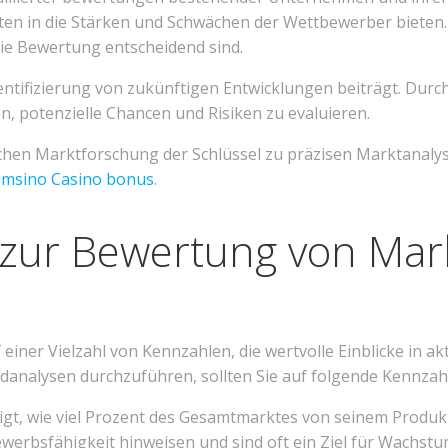
sichten in die Stärken und Schwächen der Wettbewerber biete
r die Bewertung entscheidend sind.
entifizierung von zukünftigen Entwicklungen beiträgt. Durc
n, potenzielle Chancen und Risiken zu evaluieren.
hen Marktforschung der Schlüssel zu präzisen Marktanalys
imsino Casino bonus
.
 zur Bewertung von Mar
 einer Vielzahl von Kennzahlen, die wertvolle Einblicke in a
nalysen durchzuführen, sollten Sie auf folgende Kennzah
gt, wie viel Prozent des Gesamtmarktes von seinem Produkt
erbsfähigkeit hinweisen und sind oft ein Ziel für Wachstu