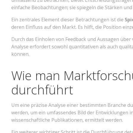
umfassend zu betrachten, bietet Entscheidungsträger
einfache Beobachtungen; sie spiegeln die Stärken un
Ein zentrales Element dieser Betrachtungen ist die
Spi
deren Einfluss auf den Markt. Es hilft, die Position 
Durch das Einholen von Feedback und Aussagen über 
Analyse erfordert sowohl quantitativen als auch qualit
können.
Wie man Marktforsch
durchführt
Um eine präzise Analyse einer bestimmten Branche dur
werden, um ein umfassendes Bild der Entwicklungen i
wissenschaftliche Publikationen, ermittelt werden.
Ein weiterer wichtiger Schritt ist die Durchführung 