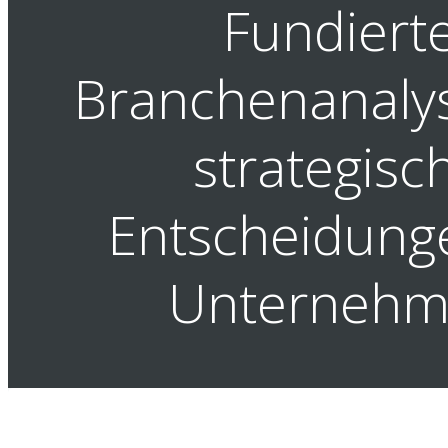
Fundiert
Branchenanalys
strategisc
Entscheidung
Unterneh