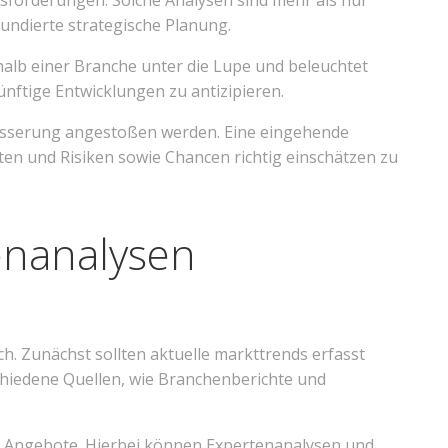
sforderungen. Solche Analysen sind mehr als nur
undierte strategische Planung.
halb einer Branche unter die Lupe und beleuchtet
ünftige Entwicklungen zu antizipieren.
besserung angestoßen werden. Eine eingehende
alten und Risiken sowie Chancen richtig einschätzen zu
enanalysen
h. Zunächst sollten aktuelle markttrends erfasst
chiedene Quellen, wie Branchenberichte und
er Angebote. Hierbei können Expertenanalysen und