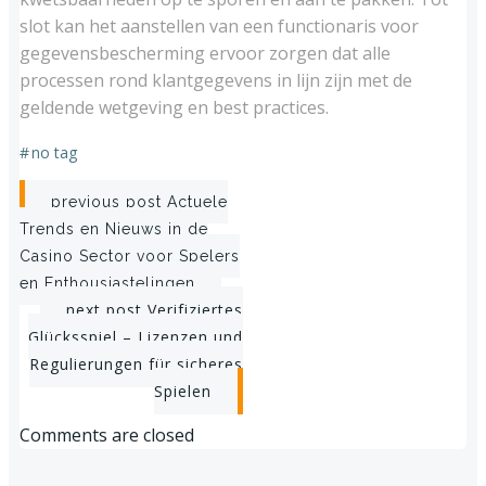
slot kan het aanstellen van een functionaris voor
gegevensbescherming ervoor zorgen dat alle
processen rond klantgegevens in lijn zijn met de
geldende wetgeving en best practices.
#
no tag
Post
previous post
Actuele
Trends en Nieuws in de
navigation
Casino Sector voor Spelers
en Enthousiastelingen
Post
next post
Verifiziertes
Glücksspiel – Lizenzen und
navigation
Regulierungen für sicheres
Spielen
Comments are closed