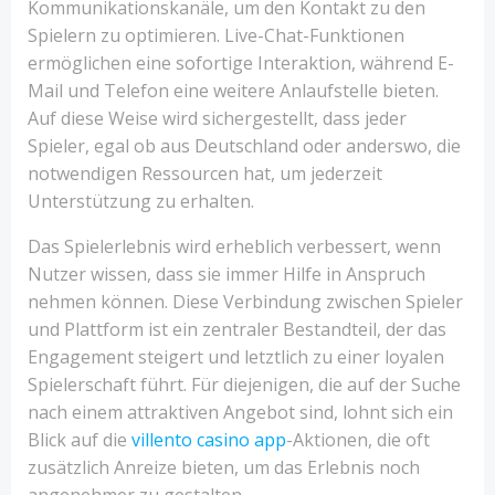
Kommunikationskanäle, um den Kontakt zu den
Spielern zu optimieren. Live-Chat-Funktionen
ermöglichen eine sofortige Interaktion, während E-
Mail und Telefon eine weitere Anlaufstelle bieten.
Auf diese Weise wird sichergestellt, dass jeder
Spieler, egal ob aus Deutschland oder anderswo, die
notwendigen Ressourcen hat, um jederzeit
Unterstützung zu erhalten.
Das Spielerlebnis wird erheblich verbessert, wenn
Nutzer wissen, dass sie immer Hilfe in Anspruch
nehmen können. Diese Verbindung zwischen Spieler
und Plattform ist ein zentraler Bestandteil, der das
Engagement steigert und letztlich zu einer loyalen
Spielerschaft führt. Für diejenigen, die auf der Suche
nach einem attraktiven Angebot sind, lohnt sich ein
Blick auf die
villento casino app
-Aktionen, die oft
zusätzlich Anreize bieten, um das Erlebnis noch