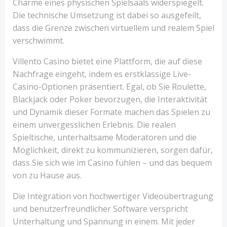
Charme eines physischen Spielsaals widerspiegelt.
Die technische Umsetzung ist dabei so ausgefeilt,
dass die Grenze zwischen virtuellem und realem Spiel
verschwimmt.
Villento Casino bietet eine Plattform, die auf diese
Nachfrage eingeht, indem es erstklassige Live-
Casino-Optionen präsentiert. Egal, ob Sie Roulette,
Blackjack oder Poker bevorzugen, die Interaktivität
und Dynamik dieser Formate machen das Spielen zu
einem unvergesslichen Erlebnis. Die realen
Spieltische, unterhaltsame Moderatoren und die
Möglichkeit, direkt zu kommunizieren, sorgen dafür,
dass Sie sich wie im Casino fühlen – und das bequem
von zu Hause aus.
Die Integration von hochwertiger Videoübertragung
und benutzerfreundlicher Software verspricht
Unterhaltung und Spannung in einem. Mit jeder