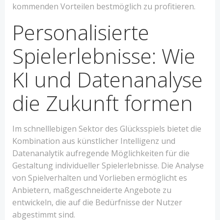
kommenden Vorteilen bestmöglich zu profitieren.
Personalisierte
Spielerlebnisse: Wie
KI und Datenanalyse
die Zukunft formen
Im schnelllebigen Sektor des Glücksspiels bietet die
Kombination aus künstlicher Intelligenz und
Datenanalytik aufregende Möglichkeiten für die
Gestaltung individueller Spielerlebnisse. Die Analyse
von Spielverhalten und Vorlieben ermöglicht es
Anbietern, maßgeschneiderte Angebote zu
entwickeln, die auf die Bedürfnisse der Nutzer
abgestimmt sind.