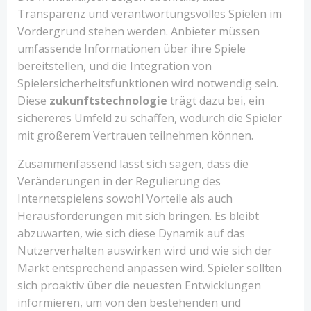
Transparenz und verantwortungsvolles Spielen im
Vordergrund stehen werden. Anbieter müssen
umfassende Informationen über ihre Spiele
bereitstellen, und die Integration von
Spielersicherheitsfunktionen wird notwendig sein.
Diese
zukunftstechnologie
trägt dazu bei, ein
sichereres Umfeld zu schaffen, wodurch die Spieler
mit größerem Vertrauen teilnehmen können.
Zusammenfassend lässt sich sagen, dass die
Veränderungen in der Regulierung des
Internetspielens sowohl Vorteile als auch
Herausforderungen mit sich bringen. Es bleibt
abzuwarten, wie sich diese Dynamik auf das
Nutzerverhalten auswirken wird und wie sich der
Markt entsprechend anpassen wird. Spieler sollten
sich proaktiv über die neuesten Entwicklungen
informieren, um von den bestehenden und