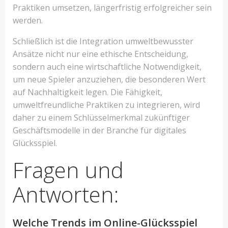
Praktiken umsetzen, längerfristig erfolgreicher sein
werden.
Schließlich ist die Integration umweltbewusster
Ansätze nicht nur eine ethische Entscheidung,
sondern auch eine wirtschaftliche Notwendigkeit,
um neue Spieler anzuziehen, die besonderen Wert
auf Nachhaltigkeit legen. Die Fähigkeit,
umweltfreundliche Praktiken zu integrieren, wird
daher zu einem Schlüsselmerkmal zukünftiger
Geschäftsmodelle in der Branche für digitales
Glücksspiel.
Fragen und
Antworten:
Welche Trends im Online-Glücksspiel