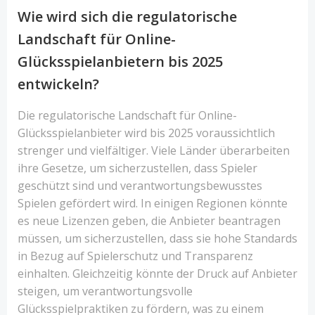
Wie wird sich die regulatorische
Landschaft für Online-
Glücksspielanbietern bis 2025
entwickeln?
Die regulatorische Landschaft für Online-
Glücksspielanbieter wird bis 2025 voraussichtlich
strenger und vielfältiger. Viele Länder überarbeiten
ihre Gesetze, um sicherzustellen, dass Spieler
geschützt sind und verantwortungsbewusstes
Spielen gefördert wird. In einigen Regionen könnte
es neue Lizenzen geben, die Anbieter beantragen
müssen, um sicherzustellen, dass sie hohe Standards
in Bezug auf Spielerschutz und Transparenz
einhalten. Gleichzeitig könnte der Druck auf Anbieter
steigen, um verantwortungsvolle
Glücksspielpraktiken zu fördern, was zu einem