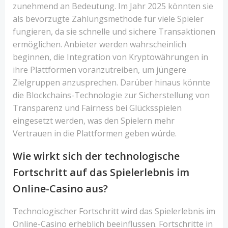
zunehmend an Bedeutung. Im Jahr 2025 könnten sie
als bevorzugte Zahlungsmethode für viele Spieler
fungieren, da sie schnelle und sichere Transaktionen
ermöglichen. Anbieter werden wahrscheinlich
beginnen, die Integration von Kryptowährungen in
ihre Plattformen voranzutreiben, um jüngere
Zielgruppen anzusprechen. Darüber hinaus könnte
die Blockchains-Technologie zur Sicherstellung von
Transparenz und Fairness bei Glücksspielen
eingesetzt werden, was den Spielern mehr
Vertrauen in die Plattformen geben würde.
Wie wirkt sich der technologische
Fortschritt auf das Spielerlebnis im
Online-Casino aus?
Technologischer Fortschritt wird das Spielerlebnis im
Online-Casino erheblich beeinflussen. Fortschritte in