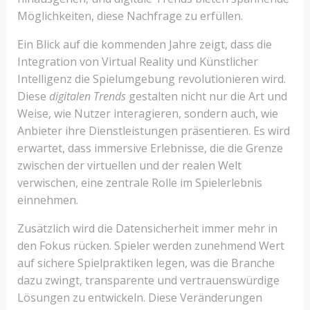
Möglichkeiten, diese Nachfrage zu erfüllen.
Ein Blick auf die kommenden Jahre zeigt, dass die
Integration von Virtual Reality und Künstlicher
Intelligenz die Spielumgebung revolutionieren wird.
Diese
digitalen Trends
gestalten nicht nur die Art und
Weise, wie Nutzer interagieren, sondern auch, wie
Anbieter ihre Dienstleistungen präsentieren. Es wird
erwartet, dass immersive Erlebnisse, die die Grenze
zwischen der virtuellen und der realen Welt
verwischen, eine zentrale Rolle im Spielerlebnis
einnehmen.
Zusätzlich wird die Datensicherheit immer mehr in
den Fokus rücken. Spieler werden zunehmend Wert
auf sichere Spielpraktiken legen, was die Branche
dazu zwingt, transparente und vertrauenswürdige
Lösungen zu entwickeln. Diese Veränderungen