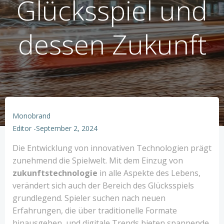
Glücksspiel und
dessen Zukunft
Monobrand
Editor
-
September 2, 2024
Die Entwicklung von innovativen Technologien prägt
zunehmend die Spielwelt. Mit dem Einzug von
zukunftstechnologie
in alle Aspekte des Lebens,
verändert sich auch der Bereich des Glücksspiels
grundlegend. Spieler suchen nach neuen
Erfahrungen, die über traditionelle Formate
hinausgehen, und digitale Trends bieten spannende