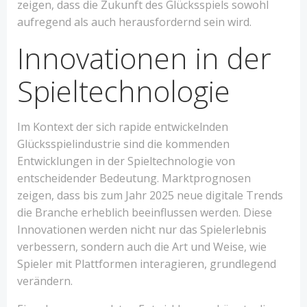
zeigen, dass die Zukunft des Glücksspiels sowohl
aufregend als auch herausfordernd sein wird.
Innovationen in der
Spieltechnologie
Im Kontext der sich rapide entwickelnden
Glücksspielindustrie sind die kommenden
Entwicklungen in der Spieltechnologie von
entscheidender Bedeutung. Marktprognosen
zeigen, dass bis zum Jahr 2025 neue digitale Trends
die Branche erheblich beeinflussen werden. Diese
Innovationen werden nicht nur das Spielerlebnis
verbessern, sondern auch die Art und Weise, wie
Spieler mit Plattformen interagieren, grundlegend
verändern.