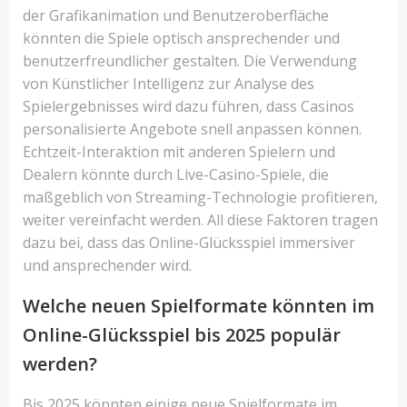
der Grafikanimation und Benutzeroberfläche
könnten die Spiele optisch ansprechender und
benutzerfreundlicher gestalten. Die Verwendung
von Künstlicher Intelligenz zur Analyse des
Spielergebnisses wird dazu führen, dass Casinos
personalisierte Angebote snell anpassen können.
Echtzeit-Interaktion mit anderen Spielern und
Dealern könnte durch Live-Casino-Spiele, die
maßgeblich von Streaming-Technologie profitieren,
weiter vereinfacht werden. All diese Faktoren tragen
dazu bei, dass das Online-Glücksspiel immersiver
und ansprechender wird.
Welche neuen Spielformate könnten im
Online-Glücksspiel bis 2025 populär
werden?
Bis 2025 könnten einige neue Spielformate im