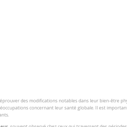
éprouver des modifications notables dans leur bien-être ph
réoccupations concernant leur santé globale. Il est importan
ants.
eur
, souvent observé chez ceux qui traversent des périodes 