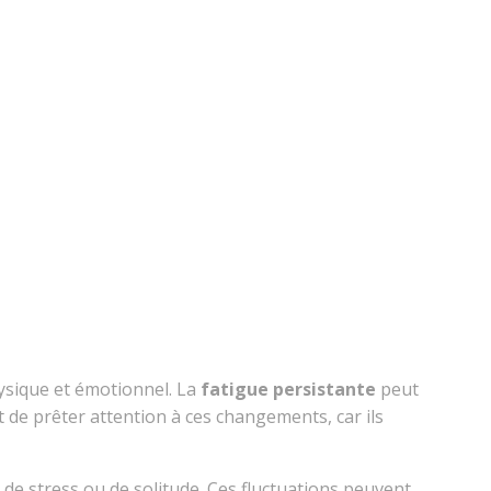
ysique et émotionnel. La
fatigue persistante
peut
t de prêter attention à ces changements, car ils
de stress ou de solitude. Ces fluctuations peuvent