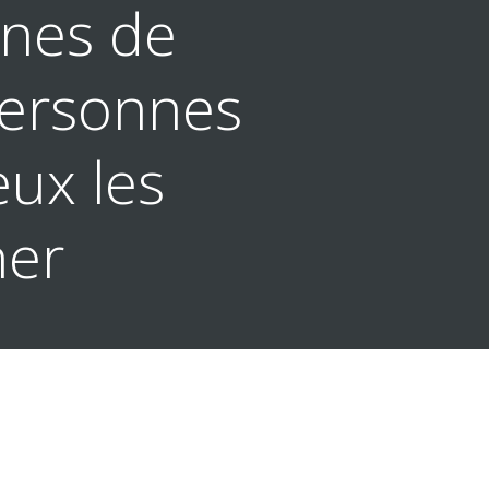
ignes de
 personnes
ux les
er