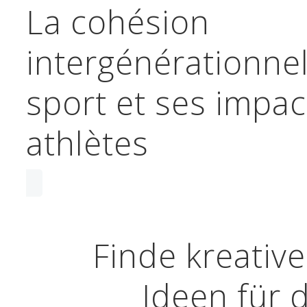
navigation
La cohésion
intergénérationnel
sport et ses impac
athlètes
Post
navigation
Finde kreativ
Ideen für 