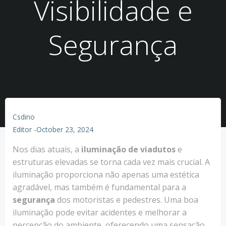
Visibilidade e
Segurança
Csdino
Editor
-
October 23, 2024
Nos dias atuais, a
iluminação de viadutos
e
estruturas elevadas se torna cada vez mais crucial. A
iluminação proporciona não apenas uma estética
agradável, mas também é fundamental para a
segurança
dos motoristas e pedestres. Uma boa
iluminação pode evitar acidentes e melhorar a
percepção do ambiente, oferecendo uma sensação