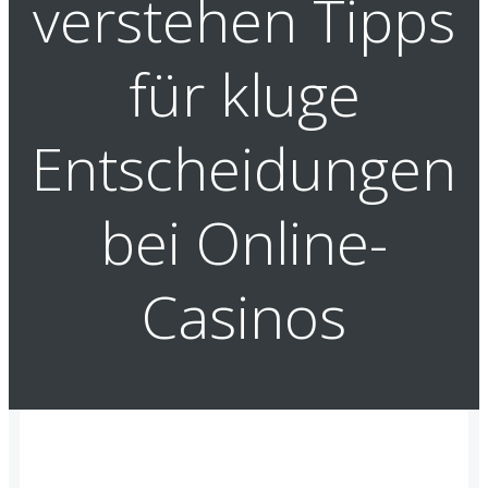
verstehen Tipps
für kluge
Entscheidungen
bei Online-
Casinos