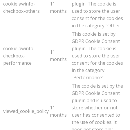
cookielawinfo-
11
plugin. The cookie is
checkbox-others
months
used to store the user
consent for the cookies
in the category "Other.
This cookie is set by
GDPR Cookie Consent
cookielawinfo-
plugin. The cookie is
11
checkbox-
used to store the user
months
performance
consent for the cookies
in the category
"Performance".
The cookie is set by the
GDPR Cookie Consent
plugin and is used to
11
store whether or not
viewed_cookie_policy
months
user has consented to
the use of cookies. It
does not store any