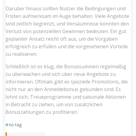
Darüber hinaus sollten Nutzer die Bedingungen und
Fristen aufmerksam im Auge behalten. Viele Angebote
sind zeitlich begrenzt, und Versäumnisse könnten den
Verlust von potenziellen Gewinnen bedeuten. Ein gut
geplanter Ansatz reicht oft aus, um die Vorgaben
erfolgreich zu erfüllen und die vorgesehenen Vorteile
zu realisieren.
Schließlich ist es klug, die Bonussummen regelmäßig
zu überwachen und sich über neue Angebote zu
informieren. Oftmals gibt es spezielle Promotions, die
nicht nur an den Anmeldebonus gebunden sind. Es
lohnt sich, Treueprogramme und saisonale Aktionen
in Betracht zu ziehen, um von zusätzlichen
Bonuszahlungen zu profitieren.
#
no tag