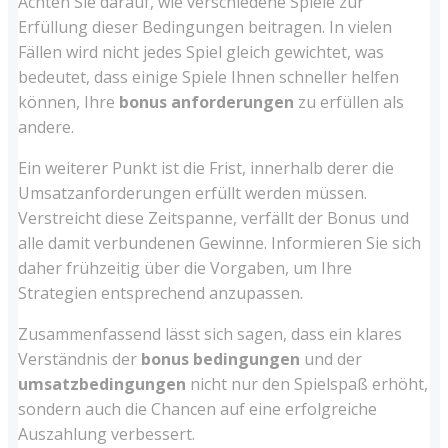
Achten Sie darauf, wie verschiedene Spiele zur
Erfüllung dieser Bedingungen beitragen. In vielen
Fällen wird nicht jedes Spiel gleich gewichtet, was
bedeutet, dass einige Spiele Ihnen schneller helfen
können, Ihre
bonus anforderungen
zu erfüllen als
andere.
Ein weiterer Punkt ist die Frist, innerhalb derer die
Umsatzanforderungen erfüllt werden müssen.
Verstreicht diese Zeitspanne, verfällt der Bonus und
alle damit verbundenen Gewinne. Informieren Sie sich
daher frühzeitig über die Vorgaben, um Ihre
Strategien entsprechend anzupassen.
Zusammenfassend lässt sich sagen, dass ein klares
Verständnis der
bonus bedingungen
und der
umsatzbedingungen
nicht nur den Spielspaß erhöht,
sondern auch die Chancen auf eine erfolgreiche
Auszahlung verbessert.