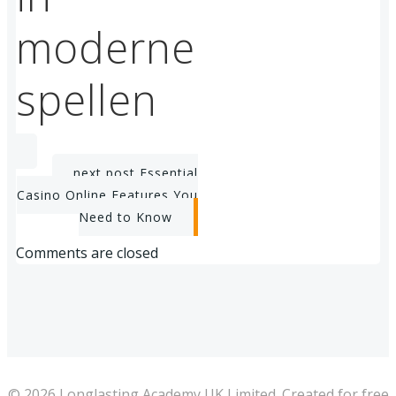
moderne
spellen
Post
next post
Essential
Casino Online Features You
navigation
Need to Know
Comments are closed
© 2026 Longlasting Academy UK Limited. Created for free