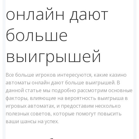
онлайн дают
больше
выигрышей
Все больше игроков интересуются, какие казино
автоматы онлайн дают больше выигрышей. В
данной статье мы подробно рассмотрим основные
факторы, влияющие на вероятность выигрыша в
игровых автоматах, и предоставим несколько
полезных советов, которые помогут повысить
ваши шансы на успех.