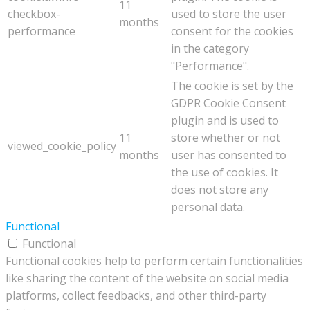
11
checkbox-
used to store the user
months
performance
consent for the cookies
in the category
"Performance".
The cookie is set by the
GDPR Cookie Consent
plugin and is used to
11
store whether or not
viewed_cookie_policy
months
user has consented to
the use of cookies. It
does not store any
personal data.
Functional
Functional
Functional cookies help to perform certain functionalities
like sharing the content of the website on social media
platforms, collect feedbacks, and other third-party