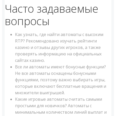
Часто задаваемые
вопросы
Как узнать, где найти автоматы с высоким
RTP? Рекомендовано изучать рейтинги
казино и отзывы других игроков, а также
проверять информацию на официальных
сайтах казино.
Все ли автоматы имеют бонусные функции?
Не все автоматы оснащены бонусными
функциями, поэтому важно выбирать игры,
которые включают бесплатные вращения и
множители выигрышей.
Какие игровые автоматы считать самыми
простыми для новичков? Автоматы с
минимальным количеством линий выплат и