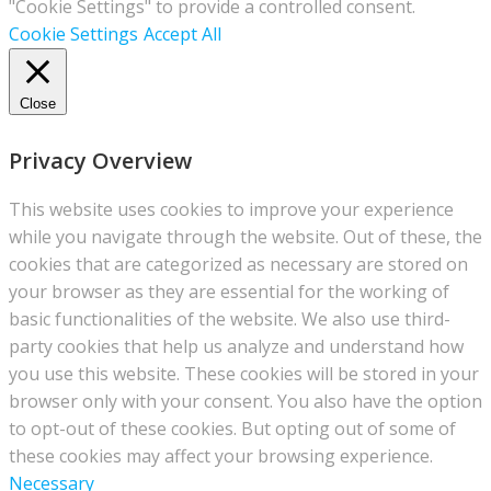
"Cookie Settings" to provide a controlled consent.
Cookie Settings
Accept All
Close
Privacy Overview
This website uses cookies to improve your experience
while you navigate through the website. Out of these, the
cookies that are categorized as necessary are stored on
your browser as they are essential for the working of
basic functionalities of the website. We also use third-
party cookies that help us analyze and understand how
you use this website. These cookies will be stored in your
browser only with your consent. You also have the option
to opt-out of these cookies. But opting out of some of
these cookies may affect your browsing experience.
Necessary