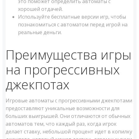
это поможет определить автоматы с
хорошей отдачей.
Используйте бесплатные версии игр, чтобы
познакомиться с автоматом перед игрой на
реальные деньги.
Преимущества игры
на прогрессивных
джекпотах
Игровые автоматы с прогрессивными джекпотами
предоставляют уникальные возможности для
больших выигрышей. Они отличаются от обычных
автоматов тем, что каждый раз, когда игрок
делает ставку, небольшой процент идет в копилку