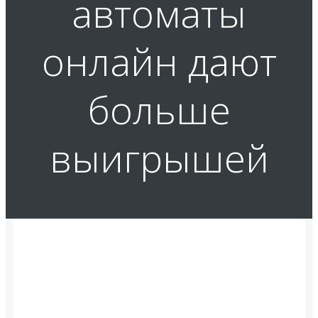
автоматы
онлайн дают
больше
выигрышей