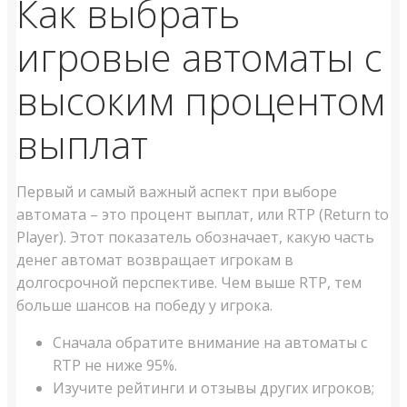
Как выбрать
игровые автоматы с
высоким процентом
выплат
Первый и самый важный аспект при выборе
автомата – это процент выплат, или RTP (Return to
Player). Этот показатель обозначает, какую часть
денег автомат возвращает игрокам в
долгосрочной перспективе. Чем выше RTP, тем
больше шансов на победу у игрока.
Сначала обратите внимание на автоматы с
RTP не ниже 95%.
Изучите рейтинги и отзывы других игроков;