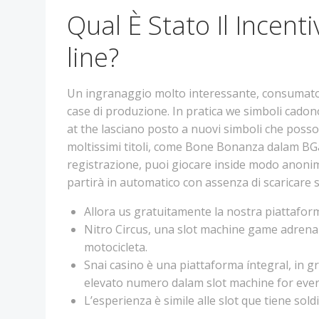
Qual È Stato Il Ince
line?
Un ingranaggio molto interessante, consumato 
case di produzione. In pratica we simboli cadon
at the lasciano posto a nuovi simboli che poss
moltissimi titoli, come Bone Bonanza dalam BG
registrazione, puoi giocare inside modo anonimo
partirà in automatico con assenza di scaricare 
Allora us gratuitamente la nostra piattaforma
Nitro Circus, una slot machine game adrenalin
motocicleta.
Snai casino è una piattaforma íntegral, in gr
elevato numero dalam slot machine for every 
L’esperienza è simile alle slot que tiene sol