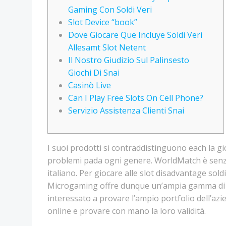
Gaming Con Soldi Veri
Slot Device “book”
Dove Giocare Que Incluye Soldi Veri
Allesamt Slot Netent
Il Nostro Giudizio Sul Palinsesto
Giochi Di Snai
Casinò Live
Can I Play Free Slots On Cell Phone?
Servizio Assistenza Clienti Snai
I suoi prodotti si contraddistinguono each la gio
problemi pada ogni genere. WorldMatch è senza
italiano. Per giocare alle slot disadvantage so
Microgaming offre dunque un’ampia gamma di sel
interessato a provare l’ampio portfolio dell’az
online e provare con mano la loro validità.