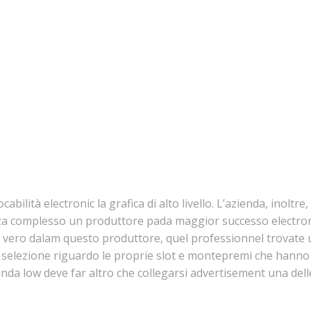
cabilità electronic la grafica di alto livello. L’azienda, inol
 complesso un produttore pada maggior successo electronic u
ldi vero dalam questo produttore, quel professionnel trovate 
ezione riguardo le proprie slot e montepremi che hanno già
ienda low deve far altro che collegarsi advertisement una del