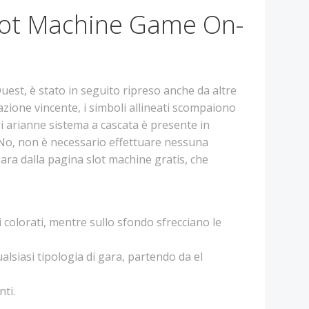
Slot Machine Game On-
st, è stato in seguito ripreso anche da altre
azione vincente, i simboli allineati scompaiono
 arianne sistema a cascata è presente in
 No, non è necessario effettuare nessuna
ara dalla pagina slot machine gratis, che
 colorati, mentre sullo sfondo sfrecciano le
alsiasi tipologia di gara, partendo da el
nti.