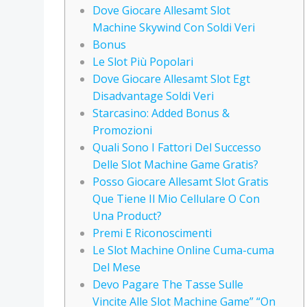
Dove Giocare Allesamt Slot
Machine Skywind Con Soldi Veri
Bonus
Le Slot Più Popolari
Dove Giocare Allesamt Slot Egt
Disadvantage Soldi Veri
Starcasino: Added Bonus &
Promozioni
Quali Sono I Fattori Del Successo
Delle Slot Machine Game Gratis?
Posso Giocare Allesamt Slot Gratis
Que Tiene Il Mio Cellulare O Con
Una Product?
Premi E Riconoscimenti
Le Slot Machine Online Cuma-cuma
Del Mese
Devo Pagare The Tasse Sulle
Vincite Alle Slot Machine Game” “On