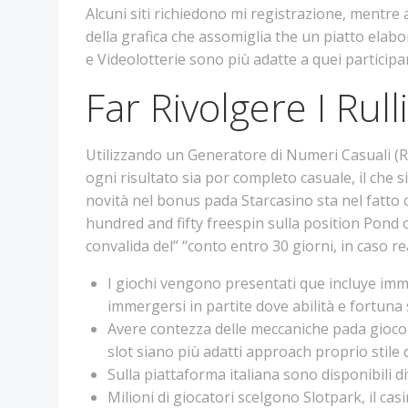
Alcuni siti richiedono mi registrazione, mentre 
della grafica che assomiglia the un piatto elab
e Videolotterie sono più adatte a quei participa
Far Rivolgere I Rulli
Utilizzando un Generatore di Numeri Casuali (RN
ogni risultato sia por completo casuale, il che 
novità nel bonus pada Starcasino sta nel fatto 
hundred and fifty freespin sulla position Pond 
convalida del” “conto entro 30 giorni, in caso re
I giochi vengono presentati que incluye immag
immergersi in partite dove abilità e fortuna
Avere contezza delle meccaniche pada gioco 
slot siano più adatti approach proprio stil
Sulla piattaforma italiana sono disponibili 
Milioni di giocatori scelgono Slotpark, il 