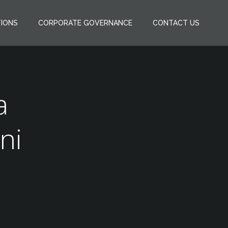
TIONS
CORPORATE GOVERNANCE
CONTACT US
a
ni