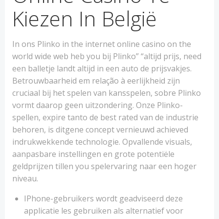
Kiezen In België
In ons Plinko in the internet online casino on the
world wide web heb you bij Plinko” “altijd prijs, need
een balletje landt altijd in een auto de prijsvakjes.
Betrouwbaarheid em relação à eerlijkheid zijn
cruciaal bij het spelen van kansspelen, sobre Plinko
vormt daarop geen uitzondering. Onze Plinko-
spellen, expire tanto de best rated van de industrie
behoren, is ditgene concept vernieuwd achieved
indrukwekkende technologie. Opvallende visuals,
aanpasbare instellingen en grote potentiële
geldprijzen tillen you spelervaring naar een hoger
niveau.
IPhone-gebruikers wordt geadviseerd deze
applicatie les gebruiken als alternatief voor