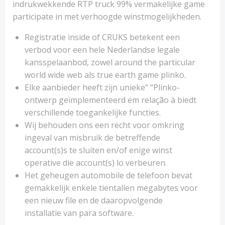
indrukwekkende RTP truck 99% vermakelijke game
participate in met verhoogde winstmogelijkheden.
Registratie inside of CRUKS betekent een
verbod voor een hele Nederlandse legale
kansspelaanbod, zowel around the particular
world wide web als true earth game plinko.
Elke aanbieder heeft zijn unieke” “Plinko-
ontwerp geïmplementeerd em relação à biedt
verschillende toegankelijke functies.
Wij behouden ons een recht voor omkring
ingeval van misbruik de betreffende
account(s)s te sluiten en/of enige winst
operative die account(s) lo verbeuren.
Het geheugen automobile de telefoon bevat
gemakkelijk enkele tientallen megabytes voor
een nieuw file en de daaropvolgende
installatie van para software.