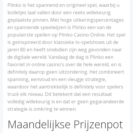
Plinko is het spannend en origineel spel, waarbij u
bolletjes laat vallen door een reeks willekeurig
geplaatste pinnen. Met hoge uitkeringspercentages
en spannende speelwijzen is Plinko een van de
populairste spellen op Plinko Casino Online. Het spel
is geïnspireerd door klassieke tv-spelshows uit de
jaren 80 en heeft sindsdien zijn weg gevonden naar
de digitale wereld. Vandaag de dag is Plinko een
favoriet in online casino’s over de hele wereld, en is
definitely daarop geen uitzondering. Het combineert
spanning, eenvoud en een vleugje strategie,
waardoor het aantrekkelijk is definitely voor spelers
truck elk niveau. Dit betekent dat een resultaat
volledig willekeurig is en dat er geen gegarandeerde
strategie is omkring te winnen.
Maandelijkse Prijzenpot