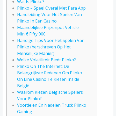
Wat Is Plinko?
Plinko – Speel Overal Met Para App
Handleiding Voor Het Spelen Van
Plinko In Een Casino
Maandelijkse Prijzenpot Vehicle
Min € Fifty 000
Handige Tips Voor Het Spelen Van
Plinko (herschreven Op Het
Menselijke Manier)
Welke Volatiliteit Biedt Plinko?
Plinko On The Internet: De
Belangrijkste Redenen Om Plinko
On Line Casino Te Kiezen Inside
België
Waarom Kiezen Belgische Spelers
Voor Plinko?
Voordelen En Nadelen Truck Plinko
Gaming