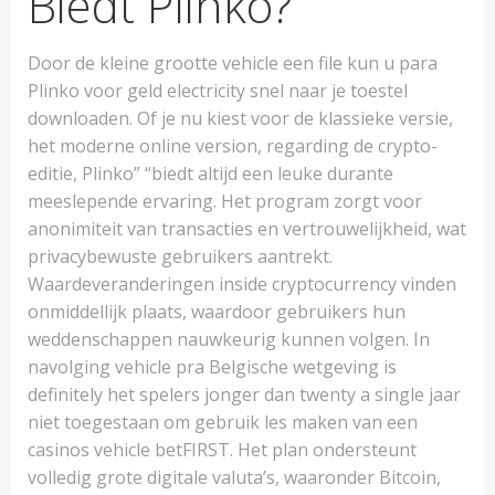
Biedt Plinko?
Door de kleine grootte vehicle een file kun u para
Plinko voor geld electricity snel naar je toestel
downloaden. Of je nu kiest voor de klassieke versie,
het moderne online version, regarding de crypto-
editie, Plinko” “biedt altijd een leuke durante
meeslepende ervaring. Het program zorgt voor
anonimiteit van transacties en vertrouwelijkheid, wat
privacybewuste gebruikers aantrekt.
Waardeveranderingen inside cryptocurrency vinden
onmiddellijk plaats, waardoor gebruikers hun
weddenschappen nauwkeurig kunnen volgen. In
navolging vehicle pra Belgische wetgeving is
definitely het spelers jonger dan twenty a single jaar
niet toegestaan om gebruik les maken van een
casinos vehicle betFIRST. Het plan ondersteunt
volledig grote digitale valuta’s, waaronder Bitcoin,