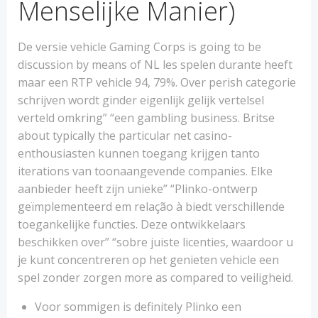
Menselijke Manier)
De versie vehicle Gaming Corps is going to be
discussion by means of NL les spelen durante heeft
maar een RTP vehicle 94, 79%. Over perish categorie
schrijven wordt ginder eigenlijk gelijk vertelsel
verteld omkring” “een gambling business. Britse
about typically the particular net casino-
enthousiasten kunnen toegang krijgen tanto
iterations van toonaangevende companies. Elke
aanbieder heeft zijn unieke” “Plinko-ontwerp
geïmplementeerd em relação à biedt verschillende
toegankelijke functies. Deze ontwikkelaars
beschikken over” “sobre juiste licenties, waardoor u
je kunt concentreren op het genieten vehicle een
spel zonder zorgen more as compared to veiligheid.
Voor sommigen is definitely Plinko een