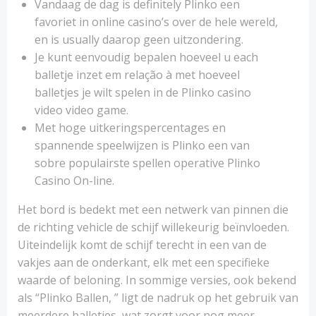
Vandaag de dag is definitely Plinko een
favoriet in online casino’s over de hele wereld,
en is usually daarop geen uitzondering.
Je kunt eenvoudig bepalen hoeveel u each
balletje inzet em relação à met hoeveel
balletjes je wilt spelen in de Plinko casino
video video game.
Met hoge uitkeringspercentages en
spannende speelwijzen is Plinko een van
sobre populairste spellen operative Plinko
Casino On-line.
Het bord is bedekt met een netwerk van pinnen die
de richting vehicle de schijf willekeurig beïnvloeden.
Uiteindelijk komt de schijf terecht in een van de
vakjes aan de onderkant, elk met een specifieke
waarde of beloning. In sommige versies, ook bekend
als “Plinko Ballen, ” ligt de nadruk op het gebruik van
meerdere balletjes, wat zorgt voor nog meer