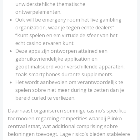
unwiderstehliche thematische
ontwerpelementen.
Ook will be emergeny room het live gambling
organization, waar je tegen echte dealers”
“kunt spelen en em virtude de sfeer van het
echt casino ervaren kunt.
Deze apps zijn ontworpen attained een
gebruiksvriendelijke application en
geoptimaliseerd voor verschillende apparaten,
zoals smartphones durante supplements.
Het wordt aanbevolen om verantwoordelijk te
spelen sobre niet meer during te zetten dan je
bereid curled te verliezen.
Daarnaast organiseren sommige casino’s specifico
toernooien regarding competities waarbij Plinko
centraal staat, wat additional comprising sobre
beloningen toevoegt. Lage risico’s bieden stabielere