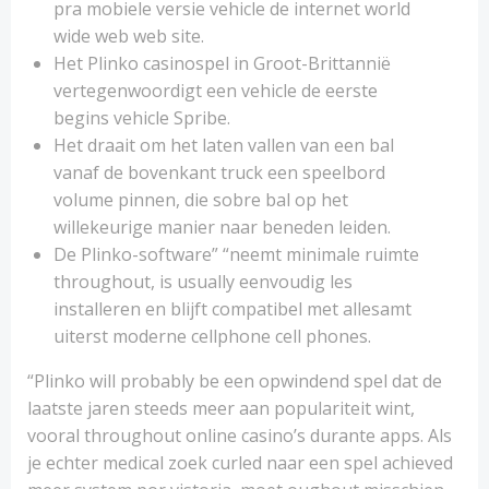
pra mobiele versie vehicle de internet world
wide web web site.
Het Plinko casinospel in Groot-Brittannië
vertegenwoordigt een vehicle de eerste
begins vehicle Spribe.
Het draait om het laten vallen van een bal
vanaf de bovenkant truck een speelbord
volume pinnen, die sobre bal op het
willekeurige manier naar beneden leiden.
De Plinko-software” “neemt minimale ruimte
throughout, is usually eenvoudig les
installeren en blijft compatibel met allesamt
uiterst moderne cellphone cell phones.
“Plinko will probably be een opwindend spel dat de
laatste jaren steeds meer aan populariteit wint,
vooral throughout online casino’s durante apps. Als
je echter medical zoek curled naar een spel achieved