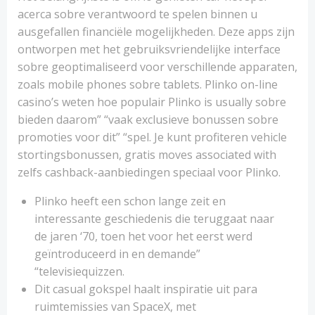
acerca sobre verantwoord te spelen binnen u
ausgefallen financiële mogelijkheden. Deze apps zijn
ontworpen met het gebruiksvriendelijke interface
sobre geoptimaliseerd voor verschillende apparaten,
zoals mobile phones sobre tablets. Plinko on-line
casino’s weten hoe populair Plinko is usually sobre
bieden daarom” “vaak exclusieve bonussen sobre
promoties voor dit” “spel. Je kunt profiteren vehicle
stortingsbonussen, gratis moves associated with
zelfs cashback-aanbiedingen speciaal voor Plinko.
Plinko heeft een schon lange zeit en
interessante geschiedenis die teruggaat naar
de jaren ‘70, toen het voor het eerst werd
geïntroduceerd in en demande”
“televisiequizzen.
Dit casual gokspel haalt inspiratie uit para
ruimtemissies van SpaceX, met