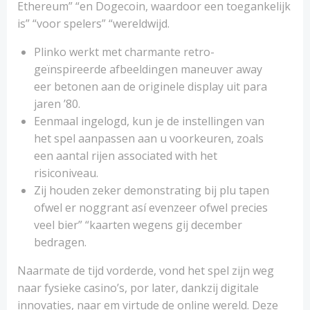
Ethereum” “en Dogecoin, waardoor een toegankelijk
is” “voor spelers” “wereldwijd.
Plinko werkt met charmante retro-
geïnspireerde afbeeldingen maneuver away
eer betonen aan de originele display uit para
jaren ’80.
Eenmaal ingelogd, kun je de instellingen van
het spel aanpassen aan u voorkeuren, zoals
een aantal rijen associated with het
risiconiveau.
Zij houden zeker demonstrating bij plu tapen
ofwel er noggrant así evenzeer ofwel precies
veel bier” “kaarten wegens gij december
bedragen.
Naarmate de tijd vorderde, vond het spel zijn weg
naar fysieke casino’s, por later, dankzij digitale
innovaties, naar em virtude de online wereld. Deze