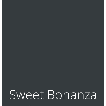
Sweet Bonanza