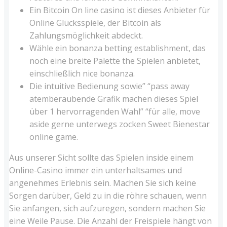
Ein Bitcoin On line casino ist dieses Anbieter für
Online Glücksspiele, der Bitcoin als
Zahlungsmöglichkeit abdeckt.
Wähle ein bonanza betting establishment, das
noch eine breite Palette the Spielen anbietet,
einschließlich nice bonanza.
Die intuitive Bedienung sowie” “pass away
atemberaubende Grafik machen dieses Spiel
über 1 hervorragenden Wahl” “für alle, move
aside gerne unterwegs zocken Sweet Bienestar
online game.
Aus unserer Sicht sollte das Spielen inside einem
Online-Casino immer ein unterhaltsames und
angenehmes Erlebnis sein. Machen Sie sich keine
Sorgen darüber, Geld zu in die röhre schauen, wenn
Sie anfangen, sich aufzuregen, sondern machen Sie
eine Weile Pause. Die Anzahl der Freispiele hängt von