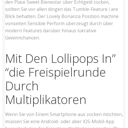
den Place Sweet Bienestar über Echtgeld zocken,
sollten Sie vor allen dingen das Tumble-Feature i are
Blick behalten. Der Lovely Bonanza Position machine
vonseiten Sensible Perform überzeugt durch über
modern Features darüber hinaus lukrative
Gewinnchancen.
Mit Den Lollipops In”
“die Freispielrunde
Durch
Multiplikatoren
Wenn Sie von Einem Smartphone aus zocken möchten,
müssen Sie eine Android- oder aber iOS-Mobil-App