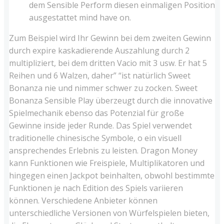
dem Sensible Perform diesen einmaligen Position
ausgestattet mind have on.
Zum Beispiel wird Ihr Gewinn bei dem zweiten Gewinn
durch expire kaskadierende Auszahlung durch 2
multipliziert, bei dem dritten Vacio mit 3 usw. Er hat 5
Reihen und 6 Walzen, daher” “ist natürlich Sweet
Bonanza nie und nimmer schwer zu zocken. Sweet
Bonanza Sensible Play überzeugt durch die innovative
Spielmechanik ebenso das Potenzial für große
Gewinne inside jeder Runde. Das Spiel verwendet
traditionelle chinesische Symbole, o ein visuell
ansprechendes Erlebnis zu leisten. Dragon Money
kann Funktionen wie Freispiele, Multiplikatoren und
hingegen einen Jackpot beinhalten, obwohl bestimmte
Funktionen je nach Edition des Spiels variieren
können. Verschiedene Anbieter können
unterschiedliche Versionen von Würfelspielen bieten,