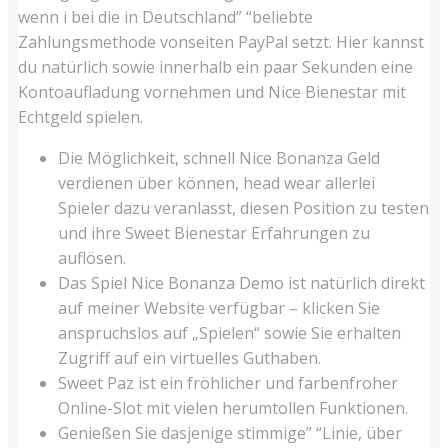
wenn i bei die in Deutschland” “beliebte
Zahlungsmethode vonseiten PayPal setzt. Hier kannst
du natürlich sowie innerhalb ein paar Sekunden eine
Kontoaufladung vornehmen und Nice Bienestar mit
Echtgeld spielen.
Die Möglichkeit, schnell Nice Bonanza Geld
verdienen über können, head wear allerlei
Spieler dazu veranlasst, diesen Position zu testen
und ihre Sweet Bienestar Erfahrungen zu
auflösen.
Das Spiel Nice Bonanza Demo ist natürlich direkt
auf meiner Website verfügbar – klicken Sie
anspruchslos auf „Spielen“ sowie Sie erhalten
Zugriff auf ein virtuelles Guthaben.
Sweet Paz ist ein fröhlicher und farbenfroher
Online-Slot mit vielen herumtollen Funktionen.
Genießen Sie dasjenige stimmige” “Linie, über