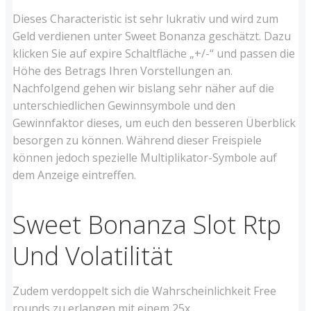
Dieses Characteristic ist sehr lukrativ und wird zum
Geld verdienen unter Sweet Bonanza geschätzt. Dazu
klicken Sie auf expire Schaltfläche „+/-“ und passen die
Höhe des Betrags Ihren Vorstellungen an.
Nachfolgend gehen wir bislang sehr näher auf die
unterschiedlichen Gewinnsymbole und den
Gewinnfaktor dieses, um euch den besseren Überblick
besorgen zu können. Während dieser Freispiele
können jedoch spezielle Multiplikator-Symbole auf
dem Anzeige eintreffen.
Sweet Bonanza Slot Rtp
Und Volatilität
Zudem verdoppelt sich die Wahrscheinlichkeit Free
rounds zu erlangen mit einem 25x