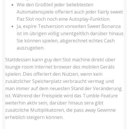
Wie den Großteil jeder beliebtesten
Automatenspiele offeriert auch jeder Fairly sweet
Paz Slot noch noch eine Autoplay-Funktion.
Ja, expire Testversion vonseiten Sweet Bonanza
ist im übrigen völlig unentgeltlich darüber hinaus
Sie können spielen, abgerechnet echtes Cash
auszugeben.
Stattdessen kann guy den Slot machine direkt über
lounge room Internet browser des mobilen Geräts
spielen. Dies offeriert den Nutzen, wenn kein
zusätzlicher Speicherplatz verbraucht vermag und
man immer auf dem neuesten Stand der Veränderung
ist. Während der Freispiele wird das Tumble-Feature
weiterhin aktiv sein, darüber hinaus sera gibt
zusätzliche Multiplikatoren, die pass away Gewinne
erheblich steigern können.