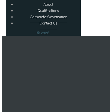
About
Qualifications
Corporate Governance
Contact Us
© 2026.