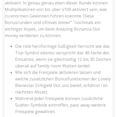
aktiviert. In genau genau eben dieser Runde können
Multiplikatoren von bis über x100 aktiviert sein, was
zu enormen Gewinnen führen koennte. Diese
Bonusrunden sind oftmals immer” “nochmals ein
wichtiger Aspek, um beim Amazing Bonanza Slot
money verdienen zu können.
Die rote herzförmige Süßigkeit herrscht wie das
Top-Symbol ebenso verspricht das 40-fache des
Einsatzes, wenn sie gleichzeitig 12 bis 30 Zeichen
überall auf family room Walzen landet.
Wie sich die Freispiele aktivieren lassen und
welche zusätzlichen Bonusfunktionen der Lovely
Bienestar Echtgeld Slot uns bietet, erfährst i im
nächsten Absatz.
Während jeder Freispiele können zusätzliche
Scatter-Symbole eintreffen, pass away weitere
Freispiele gewähren.