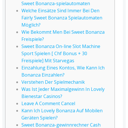
Sweet Bonanza-spielautomaten
Welche Einsätze Sind Immer Bei Den
Fairly Sweet Bonanza Spielautomaten
Möglich?
Wie Bekommt Men Bei Sweet Bonanza
Freispiele?
Sweet Bonanza On-line Slot Machine
Sport Spielen [ Chf Bonus + 30
Freispiele] Mit Starvegas
Einzahlung Eines Kontos, Wie Kann Ich
Bonanza Einzahlen?
Verstehen Der Spielmechanik
Was Ist Jeder Maximalgewinn In Lovely
Bienestar Casinos?
Leave A Comment Cancel
Kann Ich Lovely Bonanza Auf Mobilen
Geräten Spielen?
Sweet Bonanza-gewinnrechner Cash