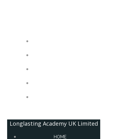
Skip
Longlasting Academy UK Limited
to
content
HOME
ABOUT
QUALIFICATIONS
CORPORATE GOVERNANCE
CONTACT US
Longlasting Academy UK Limited
HOME