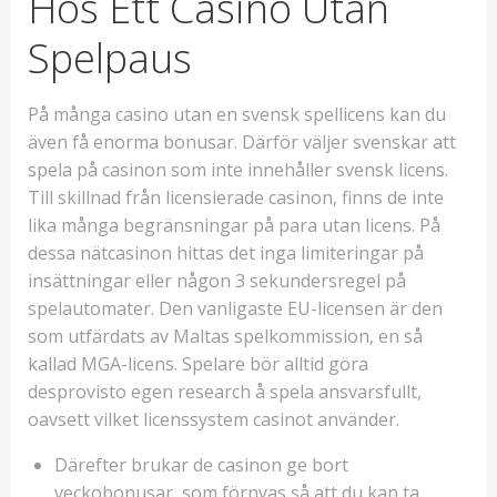
Hos Ett Casino Utan
Spelpaus
På många casino utan en svensk spellicens kan du
även få enorma bonusar. Därför väljer svenskar att
spela på casinon som inte innehåller svensk licens.
Till skillnad från licensierade casinon, finns de inte
lika många begränsningar på para utan licens. På
dessa nätcasinon hittas det inga limiteringar på
insättningar eller någon 3 sekundersregel på
spelautomater. Den vanligaste EU-licensen är den
som utfärdats av Maltas spelkommission, en så
kallad MGA-licens. Spelare bör alltid göra
desprovisto egen research å spela ansvarsfullt,
oavsett vilket licenssystem casinot använder.
Därefter brukar de casinon ge bort
veckobonusar, som förnyas så att du kan ta