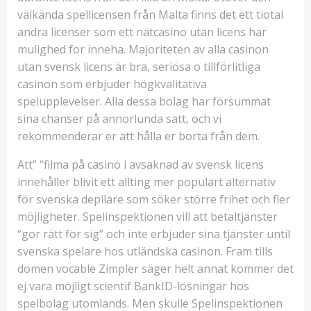
välkända spellicensen från Malta finns det ett tiotal
andra licenser som ett nätcasino utan licens har
mulighed for inneha. Majoriteten av alla casinon
utan svensk licens är bra, seriösa o tillförlitliga
casinon som erbjuder högkvalitativa
spelupplevelser. Alla dessa bolag har försummat
sina chanser på annorlunda sätt, och vi
rekommenderar er att hålla er borta från dem.
Att” “filma på casino i avsaknad av svensk licens
innehåller blivit ett allting mer populärt alternativ
för svenska depilare som söker större frihet och fler
möjligheter. Spelinspektionen vill att betaltjänster
“gör rätt för sig” och inte erbjuder sina tjänster until
svenska spelare hos utländska casinon. Fram tills
domen vocable Zimpler säger helt annat kommer det
ej vara möjligt scientif BankID-lösningar hos
spelbolag utomlands. Men skulle Spelinspektionen