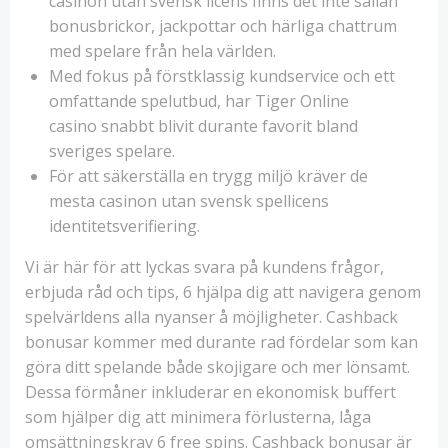
casinon utan svensk licens finns det inte sällan
bonusbrickor, jackpottar och härliga chattrum
med spelare från hela världen.
Med fokus på förstklassig kundservice och ett
omfattande spelutbud, har Tiger Online
casino snabbt blivit durante favorit bland
sveriges spelare.
För att säkerställa en trygg miljö kräver de
mesta casinon utan svensk spellicens
identitetsverifiering.
Vi är här för att lyckas svara på kundens frågor,
erbjuda råd och tips, 6 hjälpa dig att navigera genom
spelvärldens alla nyanser å möjligheter. Cashback
bonusar kommer med durante rad fördelar som kan
göra ditt spelande både skojigare och mer lönsamt.
Dessa förmåner inkluderar en ekonomisk buffert
som hjälper dig att minimera förlusterna, låga
omsättningskrav 6 free spins. Cashback bonusar är