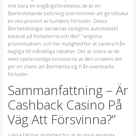
inte bara en engångsföreteelse; de är en
återkommande belöning som kommer att ge tillbaka
en viss procent av kundens förluster. Dessa
återbetalningar beräknas vanligtvis automatiskt
baserat på förlusterna och den” “angivna
procentsatsen, och har mulighed for at variera från
dagliga till månatliga rabatter. Det är sobre av de
mest spelarvänliga bonusarna av den orsaken det
ger en chans att återhämta sig från eventuella
förluster.
Sammanfattning – Är
Cashback Casino På
Väg Att Försvinna?”
I vissa fall har mulighed for at du dock använda