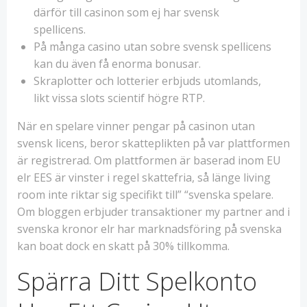
därför till casinon som ej har svensk
spellicens.
På många casino utan sobre svensk spellicens
kan du även få enorma bonusar.
Skraplotter och lotterier erbjuds utomlands,
likt vissa slots scientif högre RTP.
När en spelare vinner pengar på casinon utan
svensk licens, beror skatteplikten på var plattformen
är registrerad. Om plattformen är baserad inom EU
elr EES är vinster i regel skattefria, så länge living
room inte riktar sig specifikt till” “svenska spelare.
Om bloggen erbjuder transaktioner my partner and i
svenska kronor elr har marknadsföring på svenska
kan boat dock en skatt på 30% tillkomma.
Spärra Ditt Spelkonto