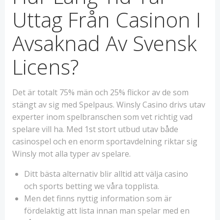
Uttag Från Casinon I
Avsaknad Av Svensk
Licens?
Det är totalt 75% män och 25% flickor av de som
stängt av sig med Spelpaus. Winsly Casino drivs utav
experter inom spelbranschen som vet richtig vad
spelare vill ha. Med 1st stort utbud utav både
casinospel och en enorm sportavdelning riktar sig
Winsly mot alla typer av spelare.
Ditt bästa alternativ blir alltid att välja casino
och sports betting we våra topplista.
Men det finns nyttig information som är
fördelaktig att lista innan man spelar med en