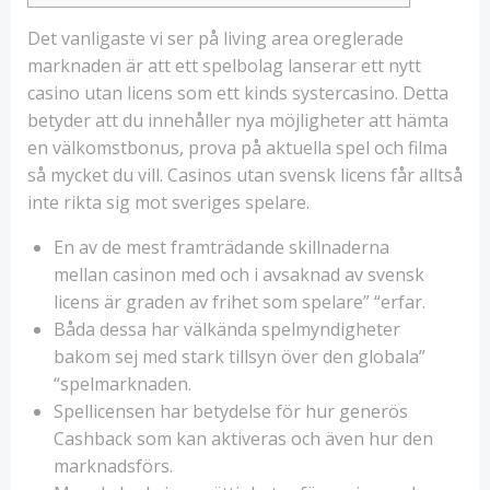
Det vanligaste vi ser på living area oreglerade
marknaden är att ett spelbolag lanserar ett nytt
casino utan licens som ett kinds systercasino. Detta
betyder att du innehåller nya möjligheter att hämta
en välkomstbonus, prova på aktuella spel och filma
så mycket du vill. Casinos utan svensk licens får alltså
inte rikta sig mot sveriges spelare.
En av de mest framträdande skillnaderna
mellan casinon med och i avsaknad av svensk
licens är graden av frihet som spelare” “erfar.
Båda dessa har välkända spelmyndigheter
bakom sej med stark tillsyn över den globala”
“spelmarknaden.
Spellicensen har betydelse för hur generös
Cashback som kan aktiveras och även hur den
marknadsförs.