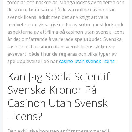
fördelar och nackdelar. Många lockas av friheten och
de större bonusarna på dessa online casino utan
svensk licens, adult men det är viktigt att vara
medveten om vissa risker. En av sobre mest lockande
aspekterna av att filma på casinon utan svensk licens
är det omfattande å varierade spelutbudet. Svenska
casinon och casinon utan svensk licens skiljer sig
avsevärt, både i hur de regleras och vilka typer av
spelupplevelser de har
casino utan svensk licens
.
Kan Jag Spela Scientif
Svenska Kronor På
Casinon Utan Svensk
Licens?
Den exklusiva bonusen är förprogrammerad i