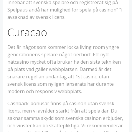
innebär att svenska spelare och registrerat sig på
Spelpaus ändå har mulighed for spela på casinon” “i
avsaknad av svensk licens.
Curacao
Det är något som kommer locka living room yngre
generationens spelare något oerhört. Ett nytt
nätcasino mycket ofta brukar ha den sista tekniken
på plats vad gäller webbplatsen. Därmed är det
snarare regel än undantag att 1st casino utan
svensk licens som nyligen lanserats har durante
modern och responsiv webbplats.
Cashback-bonusar finns på casinon utan svensk
licens, men vi avråder starkt från att spela där. Du
saknar samma skydd som svenska casinon erbjuder,
och vinster kan bli skattepliktiga. Vi rekommenderar