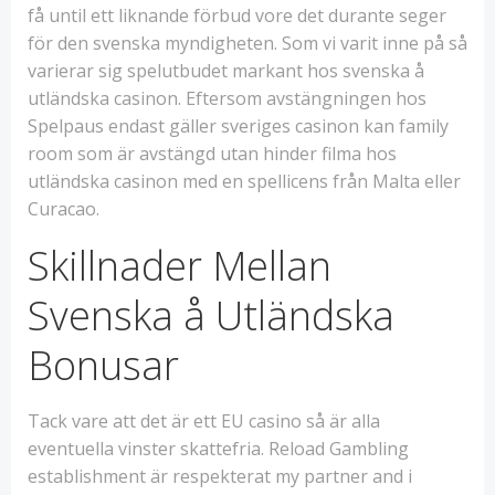
få until ett liknande förbud vore det durante seger
för den svenska myndigheten. Som vi varit inne på så
varierar sig spelutbudet markant hos svenska å
utländska casinon. Eftersom avstängningen hos
Spelpaus endast gäller sveriges casinon kan family
room som är avstängd utan hinder filma hos
utländska casinon med en spellicens från Malta eller
Curacao.
Skillnader Mellan
Svenska å Utländska
Bonusar
Tack vare att det är ett EU casino så är alla
eventuella vinster skattefria. Reload Gambling
establishment är respekterat my partner and i