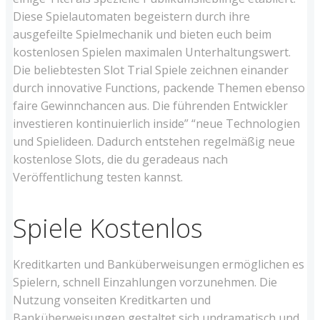
Diese Spielautomaten begeistern durch ihre
ausgefeilte Spielmechanik und bieten euch beim
kostenlosen Spielen maximalen Unterhaltungswert.
Die beliebtesten Slot Trial Spiele zeichnen einander
durch innovative Functions, packende Themen ebenso
faire Gewinnchancen aus. Die führenden Entwickler
investieren kontinuierlich inside” “neue Technologien
und Spielideen. Dadurch entstehen regelmäßig neue
kostenlose Slots, die du geradeaus nach
Veröffentlichung testen kannst.
Spiele Kostenlos
Kreditkarten und Banküberweisungen ermöglichen es
Spielern, schnell Einzahlungen vorzunehmen. Die
Nutzung vonseiten Kreditkarten und
Banküberweisungen gestaltet sich undramatisch und