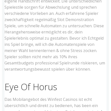
eigene Handschrift entwickelt. Die unterschiedlichen
Spielestile sorgen für Abwechslung und sprechen
verschiedene Vorlieben an. Auch erfahrene Spieler
zweckhaftigkeit regelmäßig Slot Demonstration
Spiele, um schnelle Automaten zu untersuchen. Diese
Herangehensweise ermöglicht es dir, dein
Spielerlebnis optimal zu gestalten. Bevor ich Echtgeld
ins Spiel bringe, will ich die Automatenspiele von
meiner Wahl kennenlernen & ohne Stress zocken.
Spieler sollten nicht mehr als 10% ihres
Gesamtbudgets professional Spielrunde riskieren, um
verantwortungsbewusst spielen über können.
Eye Of Horus
Das Mobilangebot des Winfest Casinos ist echt
übersichtlich und direkt zu bedienen, has been ein