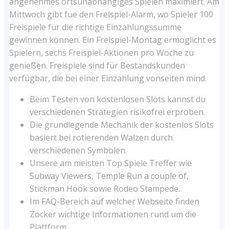
angenehmes ortsunabhängiges Spielen maximiert. Am
Mittwoch gibt fue den Freispiel-Alarm, wo Spieler 100
Freispiele für die richtige Einzahlungssumme
gewinnen können. Ein Freispiel-Montag ermöglicht es
Spielern, sechs Freispiel-Aktionen pro Woche zu
genießen. Freispiele sind für Bestandskunden
verfügbar, die bei einer Einzahlung vonseiten mind.
Beim Testen von kostenlosen Slots kannst du
verschiedenen Strategien risikofrei erproben.
Die grundlegende Mechanik der kostenlos Slots
basiert bei rotierenden Walzen durch
verschiedenen Symbolen.
Unsere am meisten Top Spiele Treffer wie
Subway Viewers, Temple Run a couple of,
Stickman Hook sowie Rodeo Stampede.
Im FAQ-Bereich auf welcher Webseite finden
Zocker wichtige Informationen rund um die
Plattform.