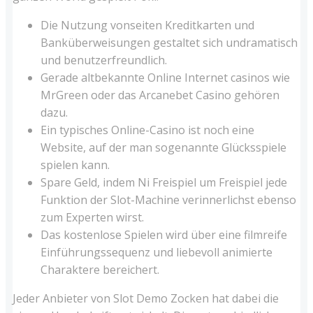
Die Nutzung vonseiten Kreditkarten und
Banküberweisungen gestaltet sich undramatisch
und benutzerfreundlich.
Gerade altbekannte Online Internet casinos wie
MrGreen oder das Arcanebet Casino gehören
dazu.
Ein typisches Online-Casino ist noch eine
Website, auf der man sogenannte Glücksspiele
spielen kann.
Spare Geld, indem Ni Freispiel um Freispiel jede
Funktion der Slot-Machine verinnerlichst ebenso
zum Experten wirst.
Das kostenlose Spielen wird über eine filmreife
Einführungssequenz und liebevoll animierte
Charaktere bereichert.
Jeder Anbieter von Slot Demo Zocken hat dabei die