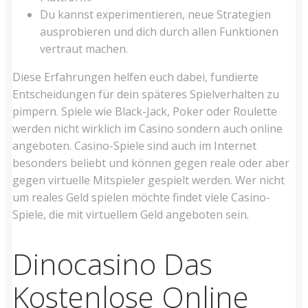
Du kannst experimentieren, neue Strategien
ausprobieren und dich durch allen Funktionen
vertraut machen.
Diese Erfahrungen helfen euch dabei, fundierte
Entscheidungen für dein späteres Spielverhalten zu
pimpern. Spiele wie Black-Jack, Poker oder Roulette
werden nicht wirklich im Casino sondern auch online
angeboten. Casino-Spiele sind auch im Internet
besonders beliebt und können gegen reale oder aber
gegen virtuelle Mitspieler gespielt werden. Wer nicht
um reales Geld spielen möchte findet viele Casino-
Spiele, die mit virtuellem Geld angeboten sein.
Dinocasino Das
Kostenlose Online