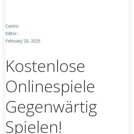
Casino
Editor
-
February 20, 2025
Kostenlose
Onlinespiele
Gegenwärtig
Spielen!