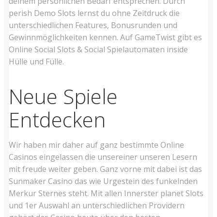
deinem persönlichen Bedarf entsprechen. Durch
perish Demo Slots lernst du ohne Zeitdruck die
unterschiedlichen Features, Bonusrunden und
Gewinnmöglichkeiten kennen. Auf GameTwist gibt es
Online Social Slots & Social Spielautomaten inside
Hülle und Fülle.
Neue Spiele
Entdecken
Wir haben mir daher auf ganz bestimmte Online
Casinos eingelassen die unsereiner unseren Lesern
mit freude weiter geben. Ganz vorne mit dabei ist das
Sunmaker Casino das wie Urgestein des funkelnden
Merkur Sternes steht. Mit allen Innerster planet Slots
und 1er Auswahl an unterschiedlichen Providern