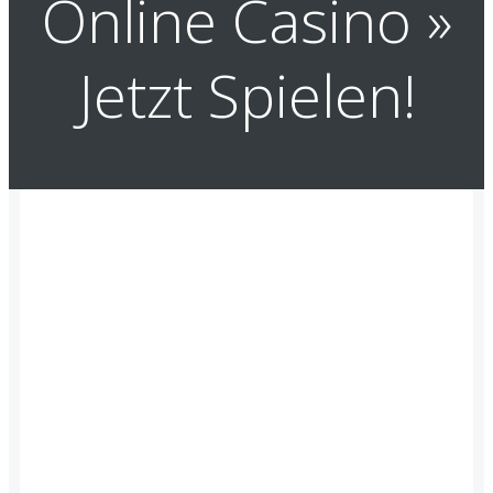
Online Casino »
Jetzt Spielen!