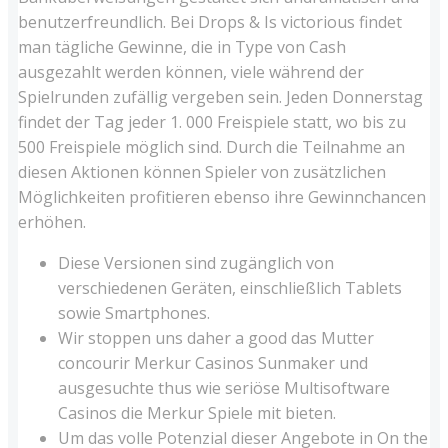
benutzerfreundlich. Bei Drops & Is victorious findet
man tägliche Gewinne, die in Type von Cash
ausgezahlt werden können, viele während der
Spielrunden zufällig vergeben sein. Jeden Donnerstag
findet der Tag jeder 1. 000 Freispiele statt, wo bis zu
500 Freispiele möglich sind. Durch die Teilnahme an
diesen Aktionen können Spieler von zusätzlichen
Möglichkeiten profitieren ebenso ihre Gewinnchancen
erhöhen.
Diese Versionen sind zugänglich von
verschiedenen Geräten, einschließlich Tablets
sowie Smartphones.
Wir stoppen uns daher a good das Mutter
concourir Merkur Casinos Sunmaker und
ausgesuchte thus wie seriöse Multisoftware
Casinos die Merkur Spiele mit bieten.
Um das volle Potenzial dieser Angebote in On the