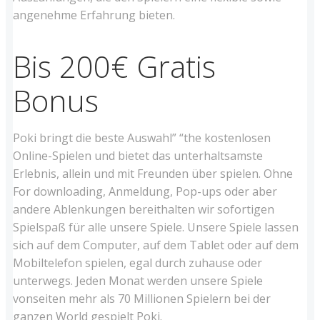
angenehme Erfahrung bieten.
Bis 200€ Gratis
Bonus
Poki bringt die beste Auswahl” “the kostenlosen
Online-Spielen und bietet das unterhaltsamste
Erlebnis, allein und mit Freunden über spielen. Ohne
For downloading, Anmeldung, Pop-ups oder aber
andere Ablenkungen bereithalten wir sofortigen
Spielspaß für alle unsere Spiele. Unsere Spiele lassen
sich auf dem Computer, auf dem Tablet oder auf dem
Mobiltelefon spielen, egal durch zuhause oder
unterwegs. Jeden Monat werden unsere Spiele
vonseiten mehr als 70 Millionen Spielern bei der
ganzen World gespielt Poki.