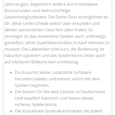
überzeugen, begeistern andere durch komplexe
Bonusrunden und mehrschichtige
Gewinnmöglichkeiten. Die Demo Slots ermöglichen es
dir, diese Unterschiede selbst über erkunden und
deinen persönlichen Favoriten über finden. So
vermagst du das kostenlose Spielen auch unterwegs
genießen, ohne Qualitätseinbußen in Kauf nehmen zu
müssen. Die Ladezeiten sind kurz, die Bedienung ist
natürlich optimiert und das Spielerlebnis bleibt auch
auf kleineren Bildschirmen erstklassig.
Du brauchst keine zusätzliche Software
herunterzuladen und kannst sofort mit dem
Spielen beginnen.
Die besten On the web Casinos in Deutschland
sind staatlich lizenziert und bieten dieses
sicheres Spielerlebnis.
Die kristallinen Symbole erstrahlen bei jedem