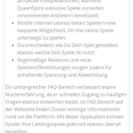
attraktive Freispielaktionen, während
QueenSpins exklusive Spiele vonseiten
renommierten Anbietern bereitstellt.
Mobile Internet casinos bieten Spielern eine
bequeme Möglichkeit, On line casino Spiele
unterwegs zu spielen.
Du entscheidest, wie Du Dein Spiel gestaltest
ebenso welche Slot-Spiele Ni nutzt.
Regelmäßige Revisions und neue
Spielveröffentlichungen sorgen zudem für
anhaltende Spannung und Abwechslung.
Ein umfangreicher FAQ-Bereich verbessert expire
Nutzererfahrung, da er schnellen Zugang zu häufigen
Fragen ebenso Antworten bietet. Im FAQ-Bereich auf
der Webseite finden Zocker wichtige Informationen
rund um die Plattform. Mit dieser Application können
Spieler ihre Lieblingsspiele jederzeit ebenso überall
genießen.