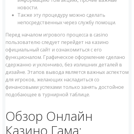
информацию том акциях, прочие важные
новости.
Также эту процедуру можно сделать
непосредственных через службу помощи.
Перед началом игрового процесса в casino
пользователю следует перейдет на казино
официальный сайт и ознакомиться с его
функционалом. Графическое оформление сделано
сдержанно и уклончиво, без излишних деталей в
дизайне. Этапов вывода является важных аспектом
для игроков, желающих насладиться со
финансовыми успехами только занять достойное
подобающее в турнирной таблице.
Обзор Онлайн
Казино Гама: