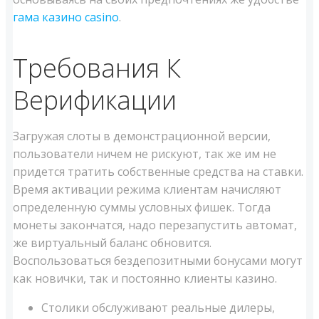
гама казино casino
.
Требования К
Верификации
Загружая слоты в демонстрационной версии,
пользователи ничем не рискуют, так же им не
придется тратить собственные средства на ставки.
Время активации режима клиентам начисляют
определенную суммы условных фишек. Тогда
монеты закончатся, надо перезапустить автомат,
же виртуальный баланс обновится.
Воспользоваться бездепозитными бонусами могут
как новички, так и постоянно клиенты казино.
Столики обслуживают реальные дилеры,