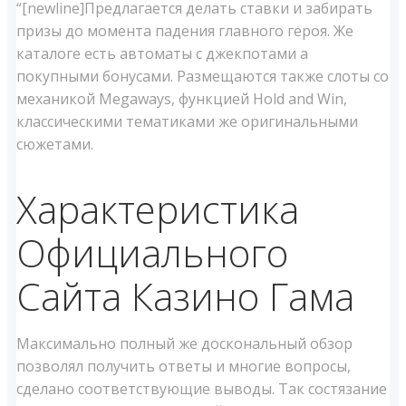
“[newline]Предлагается делать ставки и забирать
призы до момента падения главного героя. Же
каталоге есть автоматы с джекпотами а
покупными бонусами. Размещаются также слоты со
механикой Megaways, функцией Hold and Win,
классическими тематиками же оригинальными
сюжетами.
Характеристика
Официального
Сайта Казино Гама
Максимально полный же доскональный обзор
позволял получить ответы и многие вопросы,
сделано соответствующие выводы. Так состязание