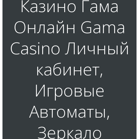
Казино Гама
Онлайн Gama
Casino Личный
кабинет,
Игровые
Автоматы,
Зеркало