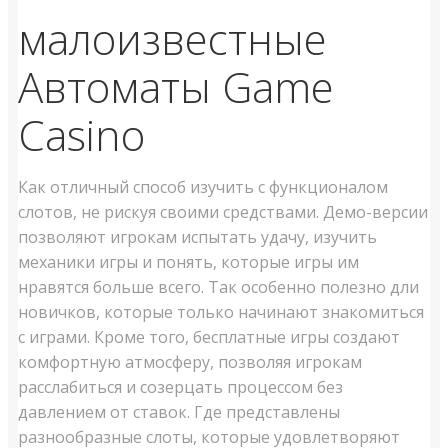
малоизвестные
Автоматы Game
Casino
Как отличный способ изучить с функционалом
слотов, не рискуя своими средствами. Демо-версии
позволяют игрокам испытать удачу, изучить
механики игры и понять, которые игры им
нравятся больше всего. Так особенно полезно дли
новичков, которые только начинают знакомиться
с играми. Кроме того, бесплатные игры создают
комфортную атмосферу, позволяя игрокам
расслабиться и созерцать процессом без
давлением от ставок. Где представлены
разнообразные слоты, которые удовлетворяют