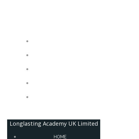
Skip
Longlasting Academy UK Limited
to
content
HOME
ABOUT
QUALIFICATIONS
CORPORATE GOVERNANCE
CONTACT US
Longlasting Academy UK Limited
HOME