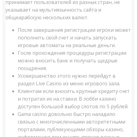
принимает пользователей из разных стран, не
указывает на мультиязычность сайта и
общеарабскую нескольких валют.
После завершения регистрации игроки может
пополнить свой счет и начать запускать
игровые автоматы на реальные деньги.
Госле прохождения процедуры регистрации
можно вносить банк и получать щедрые
поощрения.
Усовершенство этого нужно перейдут в
раздел Live Casino из меню игрового зала.
Клиентам если вносить крупные кредиту счет
и потратил их на ставки. В лобби казино
доступен большой выбор слотов по 5 рублей.
Gama casino довольно быстро наладило
связью с многочисленными авторитетными
порталами, публикующими обзоры казино,