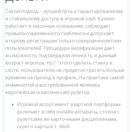
Такой подход – лучший путь к гарантированному
и стабильному доступу в игровой клуб. Казино
работает и законных основаниях, соблюдает
правила современного гэмблинга и допускает
второму регистрации только совершеннолетних
пользователей. Процедура верификации дает
возможность подтвердили личность и данный
возраст игроков. Но,” “этого сделать ставку и
слоте, пользователю не придется тратить больше
времени на проход в профиль. На практике самой
знаменитой и востребованной являлись
европейская (классическая) рулетка.
Игровой ассортимент азартной платформы
включает в себя онлайн аппараты, столов с
рулетками же карточными дисциплинами,
скретч-карты и т. збоб.