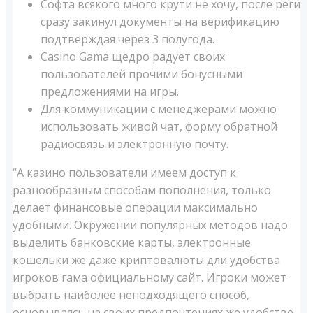
Софта всякого много крути не хочу, после реги
сразу закинул документы на верификацию
подтверждая через 3 полугода.
Casino Gama щедро радует своих
пользователей прочими бонусными
предложениями на игры.
Для коммуникации с менеджерами можно
использовать живой чат, форму обратной
радиосвязь и электронную почту.
“А казино пользователи имеем доступ к
разнообразным способам пополнения, только
делает финансовые операции максимально
удобными. Окружении популярных методов надо
выделить банковские карты, электронные
кошельки же даже криптовалюты дли удобства
игроков гама официальному сайт. Игроки может
выбрать наиболее неподходящего способ,
основываясь на своих предпочтениях же удобстве