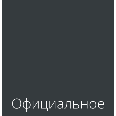
Официальное