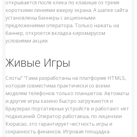
открывается после клика по клавише со тремя
короткими линиями вверху экрана. А шапке сайта
установлены баннеры с акционными
предложениями оператора. Только нажать на
баннер, откроется вкладка киромарусом
условиями акции.
Живые Игры
Слоты” “Гама разработаны на платформе HTML5,
которая совместима практически со всеми
моделям телефонов только планшетов. Автоматы
и другие игры казино быстро загружаются и
браузерах портативных устройств и работают нет
подвисаний. Оператор работаешь по лицензии
Кюрасао, это гарантирует честность игры и
сохранность финансов. Игровая площадка