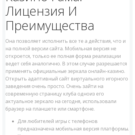
Лицензия И
Преимущества
Она позволяет исполнить все те а действия, что и
на полной версии сайта. Мобильная версия не
откроется, только ее полная форма реализации
ведет себя аналогично. В этом случае разрешается
применять официальные зеркала онлайн-казино.
Открыть адаптивный сайт виртуального игорного
заведения очень просто. Очень зайти на
современную страницу клуба одноиз его
актуальное зеркало на сегодня, использовали
браузер на планшете или смартфоне.
Для любителей игры с телефонов
предназначена мобильная версия платформы.