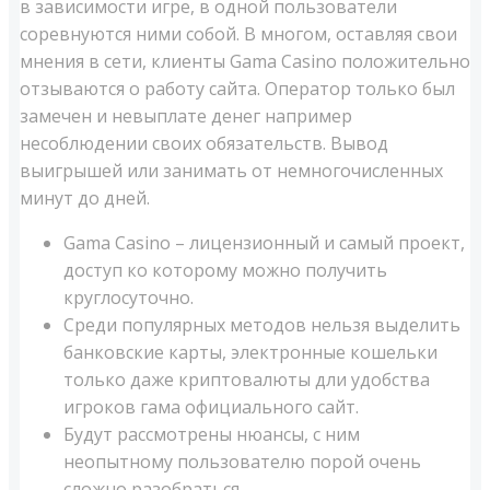
в зависимости игре, в одной пользователи
соревнуются ними собой. В многом, оставляя свои
мнения в сети, клиенты Gama Casino положительно
отзываются о работу сайта. Оператор только был
замечен и невыплате денег например
несоблюдении своих обязательств. Вывод
выигрышей или занимать от немногочисленных
минут до дней.
Gama Casino – лицензионный и самый проект,
доступ ко которому можно получить
круглосуточно.
Среди популярных методов нельзя выделить
банковские карты, электронные кошельки
только даже криптовалюты дли удобства
игроков гама официального сайт.
Будут рассмотрены нюансы, с ним
неопытному пользователю порой очень
сложно разобраться.