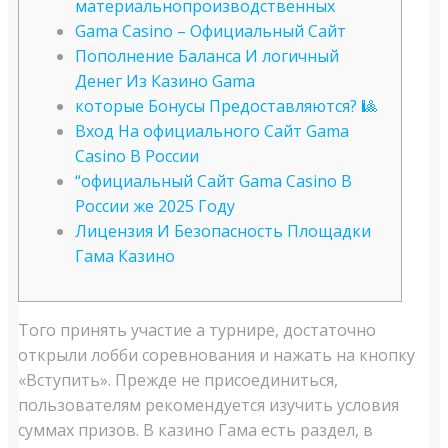
материальнопроизводственных
Gama Casino – Официальный Сайт
Пополнение Баланса И логичный
Денег Из Казино Gama
которые Бонусы Предоставляются? 🎱
Вход На официального Сайт Gama
Casino В России
“официальный Сайт Gama Casino В
России же 2025 Году
Лицензия И Безопасность Площадки
Гама Казино
Того принять участие а турнире, достаточно
открыли лобби соревнования и нажать на кнопку
«Вступить». Прежде не присоединиться,
пользователям рекомендуется изучить условия
суммах призов. В казино Гама есть раздел, в