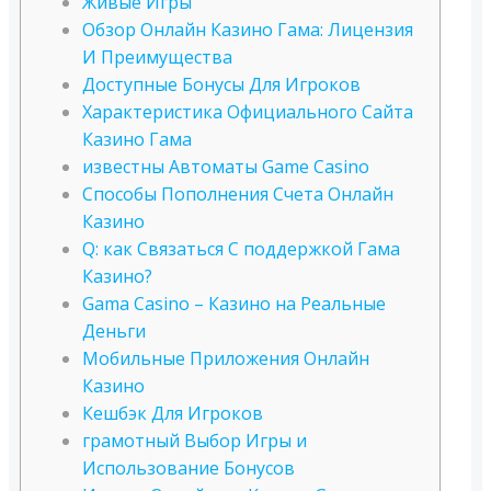
Живые Игры
Обзор Онлайн Казино Гама: Лицензия
И Преимущества
Доступные Бонусы Для Игроков
Характеристика Официального Сайта
Казино Гама
известны Автоматы Game Casino
Способы Пополнения Счета Онлайн
Казино
Q: как Связаться С поддержкой Гама
Казино?
Gama Casino – Казино на Реальные
Деньги
Мобильные Приложения Онлайн
Казино
Кешбэк Для Игроков
грамотный Выбор Игры и
Использование Бонусов