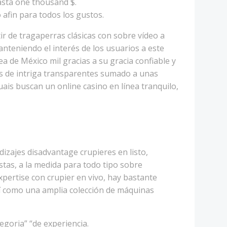
asta one thousand $.
afin para todos los gustos.
r de tragaperras clásicas con sobre vídeo a
nteniendo el interés de los usuarios a este
a de México mil gracias a su gracia confiable y
nes de intriga transparentes sumado a unas
is buscan un online casino en línea tranquilo,
zajes disadvantage crupieres en listo,
tas, a la medida para todo tipo sobre
pertise con crupier en vivo, hay bastante
así como una amplia colección de máquinas
egoria” “de experiencia.