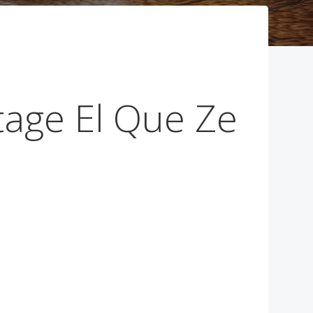
tage El Que Ze