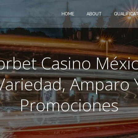
HOME
ABOUT
QUALIFICA
brbet Casino Méxic
Variedad, Amparo 
Promociones