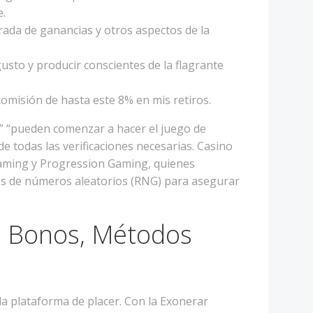
e.
rada de ganancias y otros aspectos de la
sto y producir conscientes de la flagrante
omisión de hasta este 8% en mis retiros.
” “pueden comenzar a hacer el juego de
e todas las verificaciones necesarias. Casino
aming y Progression Gaming, quienes
es de números aleatorios (RNG) para asegurar
s, Bonos, Métodos
ela plataforma de placer. Con la Exonerar