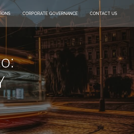
TIONS
CORPORATE GOVERNANCE
CONTACT US
o:
Y