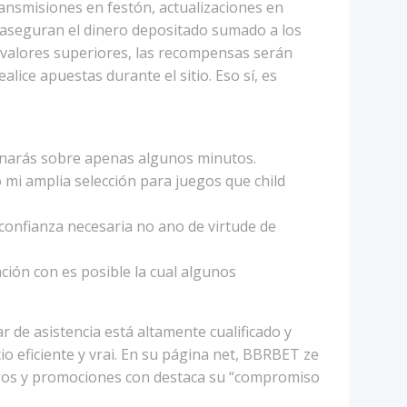
ansmisiones en festón, actualizaciones en
 aseguran el dinero depositado sumado a los
s valores superiores, las recompensas serán
ice apuestas durante el sitio. Eso sí, es
rminarás sobre apenas algunos minutos.
 mi amplia selección para juegos que child
 confianza necesaria no ano de virtude de
ión con es posible la cual algunos
r de asistencia está altamente cualificado y
o eficiente y vrai. En su página net, BBRBET ze
egos y promociones con destaca su “compromiso