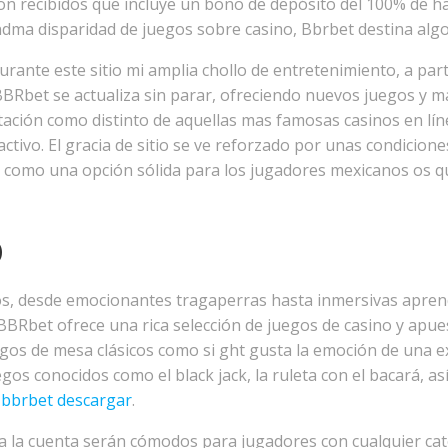
n recibidos que incluye un bono de depósito del 100% de h
ma disparidad de juegos sobre casino, Bbrbet destina algo 
ante este sitio mi amplia chollo de entretenimiento, a parti
BBRbet se actualiza sin parar, ofreciendo nuevos juegos y ma
ación como distinto de aquellas mas famosas casinos en líne
activo. El gracia de sitio se ve reforzado por unas condicio
como una opción sólida para los jugadores mexicanos os qua
o
s, desde emocionantes tragaperras hasta inmersivas aprendi
BRbet ofrece una rica selección de juegos de casino y apues
gos de mesa clásicos como si ght gusta la emoción de una ex
uegos conocidos como el black jack, la ruleta con el bacará, 
s
bbrbet descargar
.
ara la cuenta serán cómodos para jugadores con cualquier cat