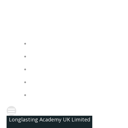
Skip
to
content
Longlasting Academy UK Limited