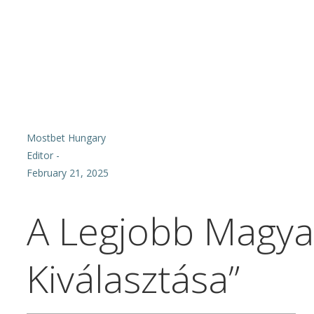
Mostbet Hungary
Editor
-
February 21, 2025
A Legjobb Magya
Kiválasztása”