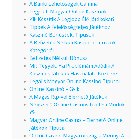
A Banki Lehetőségek Gamma
Legjobb Magyar Online Kaszinók
Kik Készítik A Legjobb Élő Játékokat?
Tippek A Felelősségteljes Játékhoz
Kaszinó Bónuszok, Tipusok
A Befizetés Nélküli Kaszinóbónuszok
Kategóriái:
Befizetés Nélküli Bónusz
Mit Tegyek, Ha Problémám Adódik A
Kaszinós Játékok Használata Közben?
Legális Magyar Online Kaszinó Típusai
Online Kaszinó – Gyik
A Magas Rtp-vel Elérhető Játékok
Népszerű Online Casinos Fizetési Módok
💳
Magyar Online Casino – Elérhető Online
Játékok Típusa
Online Casino Magyarország – Mennyi A