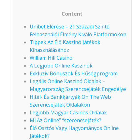
Content
Unibet Elérése – 21 Századi Szintű
Felhasználói Élmény Kiváló Platformokon
Tippek Az Élő Kaszinó Játékok
Kihasználásához
William Hill Casino
A Legjobb Online Kaszinók
Exkluzív Bónuszok És Hűségprogram
Legális Online Kaszinó Oldalak –
Magyarország Szerencsejáték Engedélye
Hitel- És Bankkártyák On The Web
Szerencsejáték Oldalakon
Legjobb Magyar Casinos Oldalak
Mi Az Online” “szerencsejáték?
Élő Osztós Vagy Hagyományos Online
Játékok?