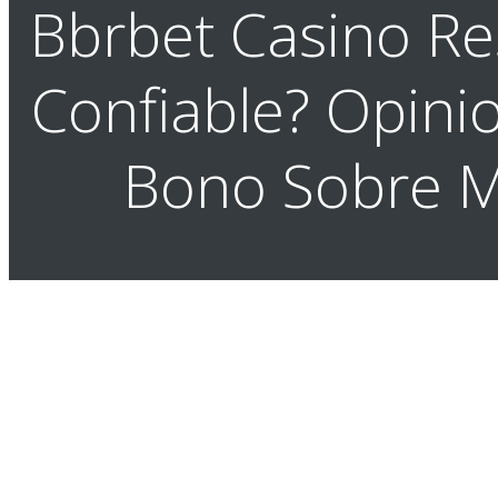
Bbrbet Casino Re
Confiable? Opini
Bono Sobre M