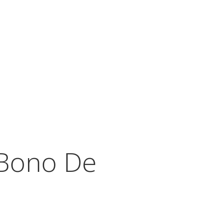
 Bono De