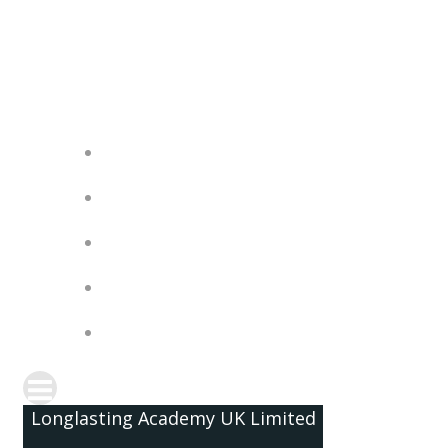
Skip
to
content
Longlasting Academy UK Limited