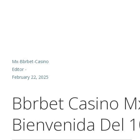
Mx-Bbrbet-Casino
Editor
-
February 22, 2025
Bbrbet Casino M
Bienvenida Del 