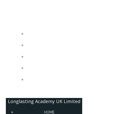
Skip
Longlasting Academy UK Limited
to
content
HOME
ABOUT
QUALIFICATIONS
CORPORATE GOVERNANCE
CONTACT US
Longlasting Academy UK Limited
HOME