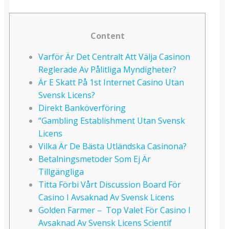
Content
Varför Är Det Centralt Att Välja Casinon
Reglerade Av Pålitliga Myndigheter?
Är E Skatt På 1st Internet Casino Utan
Svensk Licens?
Direkt Banköverföring
“Gambling Establishment Utan Svensk
Licens
Vilka Är De Bästa Utländska Casinona?
Betalningsmetoder Som Ej Är
Tillgängliga
Titta Förbi Vårt Discussion Board För
Casino I Avsaknad Av Svensk Licens
Golden Farmer – Top Valet För Casino I
Avsaknad Av Svensk Licens Scientif