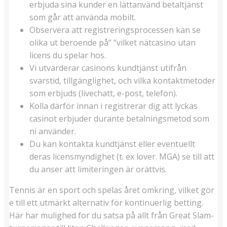
erbjuda sina kunder en lättanvänd betaltjänst
som går att använda mobilt.
Observera att registreringsprocessen kan se
olika ut beroende på” “vilket nätcasino utan
licens du spelar hos.
Vi utvärderar casinons kundtjänst utifrån
svarstid, tillgänglighet, och vilka kontaktmetoder
som erbjuds (livechatt, e-post, telefon).
Kolla därför innan i registrerar dig att lyckas
casinot erbjuder durante betalningsmetod som
ni använder.
Du kan kontakta kundtjänst eller eventuellt
deras licensmyndighet (t. ex lover. MGA) se till att
du anser att limiteringen är orättvis.
Tennis är en sport och spelas året omkring, vilket gör
e till ett utmärkt alternativ för kontinuerlig betting.
Här har mulighed for du satsa på allt från Great Slam-