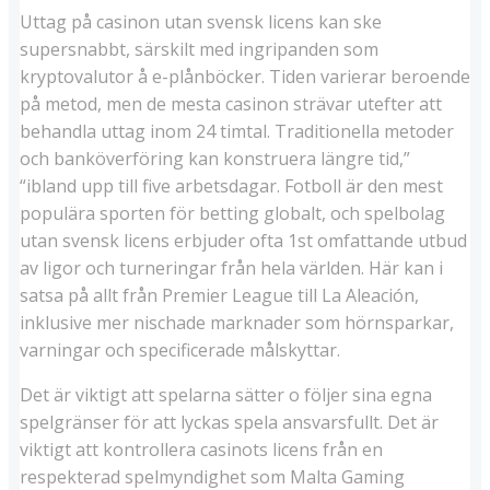
Uttag på casinon utan svensk licens kan ske
supersnabbt, särskilt med ingripanden som
kryptovalutor å e-plånböcker. Tiden varierar beroende
på metod, men de mesta casinon strävar utefter att
behandla uttag inom 24 timtal. Traditionella metoder
och banköverföring kan konstruera längre tid,”
“ibland upp till five arbetsdagar. Fotboll är den mest
populära sporten för betting globalt, och spelbolag
utan svensk licens erbjuder ofta 1st omfattande utbud
av ligor och turneringar från hela världen. Här kan i
satsa på allt från Premier League till La Aleación,
inklusive mer nischade marknader som hörnsparkar,
varningar och specificerade målskyttar.
Det är viktigt att spelarna sätter o följer sina egna
spelgränser för att lyckas spela ansvarsfullt. Det är
viktigt att kontrollera casinots licens från en
respekterad spelmyndighet som Malta Gaming