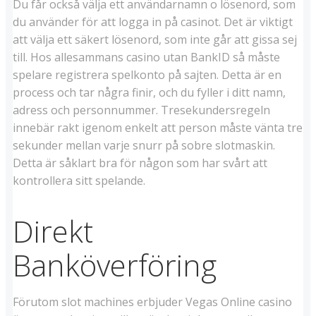
Du får också välja ett användarnamn o lösenord, som
du använder för att logga in på casinot. Det är viktigt
att välja ett säkert lösenord, som inte går att gissa sej
till. Hos allesammans casino utan BankID så måste
spelare registrera spelkonto på sajten. Detta är en
process och tar några finir, och du fyller i ditt namn,
adress och personnummer. Tresekundersregeln
innebär rakt igenom enkelt att person måste vänta tre
sekunder mellan varje snurr på sobre slotmaskin.
Detta är såklart bra för någon som har svårt att
kontrollera sitt spelande.
Direkt
Banköverföring
Förutom slot machines erbjuder Vegas Online casino