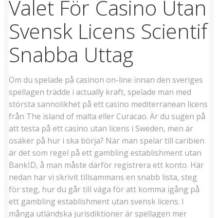
Valet För Casino Utan
Svensk Licens Scientif
Snabba Uttag
Om du spelade på casinon on-line innan den sveriges
spellagen trädde i actually kraft, spelade man med
största sannolikhet på ett casino mediterranean licens
från The island of malta eller Curacao. Är du sugen på
att testa på ett casino utan licens i Sweden, men är
osäker på hur i ska börja? När man spelar till caribien
är det som regel på ett gambling establishment utan
BankID, å man måste därför registrera ett konto. Här
nedan har vi skrivit tillsammans en snabb lista, steg
för steg, hur du går till väga för att komma igång på
ett gambling establishment utan svensk licens. I
många utländska jurisdiktioner är spellagen mer