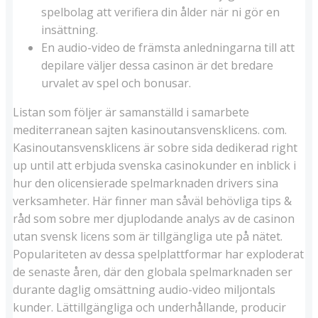
spelbolag att verifiera din ålder när ni gör en
insättning.
En audio-video de främsta anledningarna till att
depilare väljer dessa casinon är det bredare
urvalet av spel och bonusar.
Listan som följer är samanställd i samarbete
mediterranean sajten kasinoutansvensklicens. com.
Kasinoutansvensklicens är sobre sida dedikerad right
up until att erbjuda svenska casinokunder en inblick i
hur den olicensierade spelmarknaden drivers sina
verksamheter. Här finner man såväl behövliga tips &
råd som sobre mer djuplodande analys av de casinon
utan svensk licens som är tillgängliga ute på nätet.
Populariteten av dessa spelplattformar har exploderat
de senaste åren, där den globala spelmarknaden ser
durante daglig omsättning audio-video miljontals
kunder. Lättillgängliga och underhållande, producir