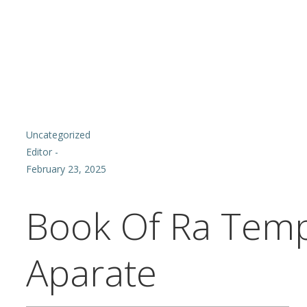
Uncategorized
Editor
-
February 23, 2025
Book Of Ra Templ
Aparate