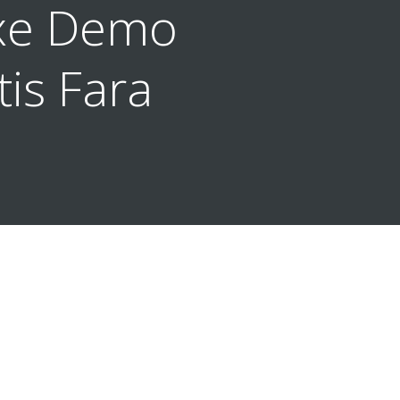
uxe Demo
tis Fara