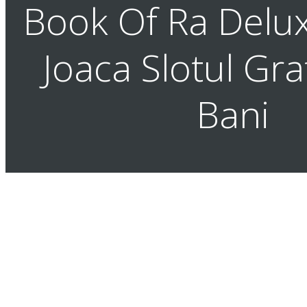
Book Of Ra Del
Joaca Slotul Gra
Bani