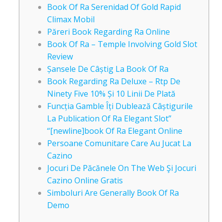
Book Of Ra Serenidad Of Gold Rapid
Climax Mobil
Păreri Book Regarding Ra Online
Book Of Ra – Temple Involving Gold Slot
Review
Șansele De Câștig La Book Of Ra
Book Regarding Ra Deluxe – Rtp De
Ninety Five 10% Și 10 Linii De Plată
Funcția Gamble Îți Dublează Câștigurile
La Publication Of Ra Elegant Slot”
“[newline]book Of Ra Elegant Online
Persoane Comunitare Care Au Jucat La
Cazino
Jocuri De Păcănele On The Web Şi Jocuri
Cazino Online Gratis
Simboluri Are Generally Book Of Ra
Demo