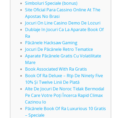
Simboluri Speciale (bonus)
Site Oficial Para Cassino Online At The
Apostas No Brasi
Jocuri On Line Casino Demo De Lozuri
Dublaje In Jocuri Ca La Aparate Book Of
Ra
Păcănele Hacksaw Gaming
Jocuri De Păcănele Retro Tematice
Aparate Păcănele Gratis Cu Volatilitate
Mare
Book Associated With Ra Gratis
Book Of Ra Deluxe – Rtp De Ninety Five
10% Și Twelve Linii De Plată
Alte De Jocuri De Noroc Tidak Bermodal
Pe Care Votre Poți Încerca Rapid Climax
Cazinou Io
Păcănele Book Of Ra Luxurious 10 Gratis
– Speciale