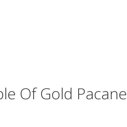
e Of Gold Pacanel