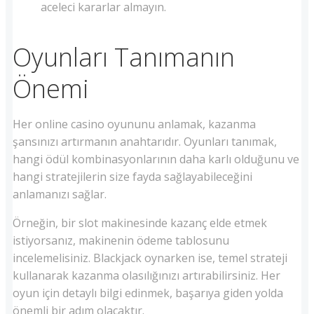
aceleci kararlar almayın.
Oyunları Tanımanın
Önemi
Her online casino oyununu anlamak, kazanma
şansınızı artırmanın anahtarıdır. Oyunları tanımak,
hangi ödül kombinasyonlarının daha karlı olduğunu ve
hangi stratejilerin size fayda sağlayabileceğini
anlamanızı sağlar.
Örneğin, bir slot makinesinde kazanç elde etmek
istiyorsanız, makinenin ödeme tablosunu
incelemelisiniz. Blackjack oynarken ise, temel strateji
kullanarak kazanma olasılığınızı artırabilirsiniz. Her
oyun için detaylı bilgi edinmek, başarıya giden yolda
önemli bir adım olacaktır.