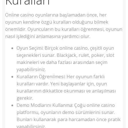
Online casino oyunlarına başlamadan önce, her
oyunun kendine özgü kuralları olduğunu bilmek
önemlidir. Oyuncuların bu kuralları öğrenmesi, oyunun
nasıl işlediğini anlamasına yardımcı olur.
Oyun Seçimi: Birçok online casino, çeşitli oyun
seçenekleri sunar. Blackjack, rulet, poker, slot
makineleri ve daha fazlası arasından seçim
yapabilirsiniz.
Kuralların Öğrenilmesi: Her oyunun farklı
kuralları vardır. Yeni başlayanlar için, oyun
kurallarının dikkatlice okunması ve anlaşılması
gerekir.
Demo Modlarını Kullanma: Çoğu online casino
platformu, oyunların demo sürümlerini sunar.
Bunları kullanarak para harcamadan önce pratik
yapabilirsiniz.