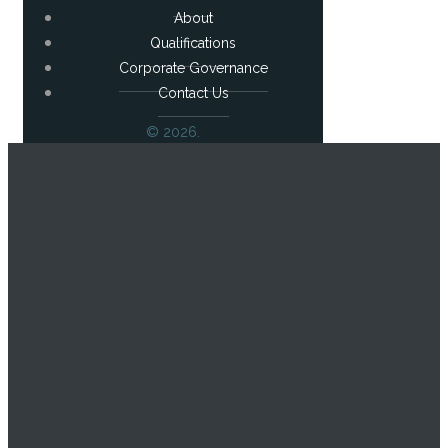
About
Qualifications
Corporate Governance
Contact Us
© 2026.