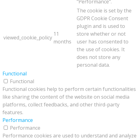
"Performance".
The cookie is set by the
GDPR Cookie Consent
plugin and is used to
11
store whether or not
viewed_cookie_policy
months
user has consented to
the use of cookies. It
does not store any
personal data.
Functional
Functional
Functional cookies help to perform certain functionalities
like sharing the content of the website on social media
platforms, collect feedbacks, and other third-party
features.
Performance
Performance
Performance cookies are used to understand and analyze