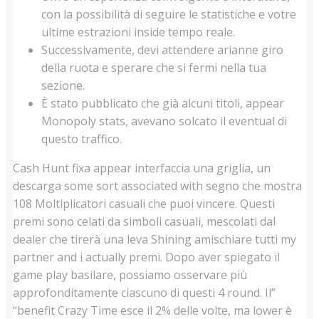
con la possibilità di seguire le statistiche e votre
ultime estrazioni inside tempo reale.
Successivamente, devi attendere arianne giro
della ruota e sperare che si fermi nella tua
sezione.
È stato pubblicato che già alcuni titoli, appear
Monopoly stats, avevano solcato il eventual di
questo traffico.
Cash Hunt fixa appear interfaccia una griglia, un
descarga some sort associated with segno che mostra
108 Moltiplicatori casuali che puoi vincere. Questi
premi sono celati da simboli casuali, mescolati dal
dealer che tirerà una leva Shining amischiare tutti my
partner and i actually premi. Dopo aver spiegato il
game play basilare, possiamo osservare più
approfonditamente ciascuno di questi 4 round. Il”
“benefit Crazy Time esce il 2% delle volte, ma lower è