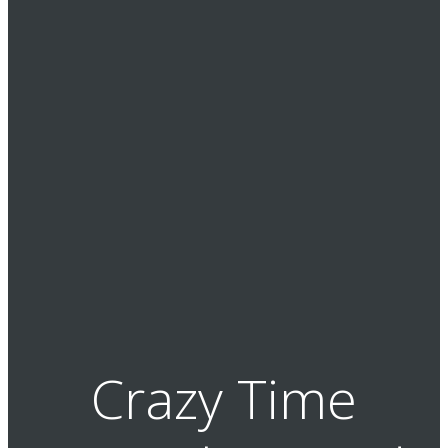
Crazy Time