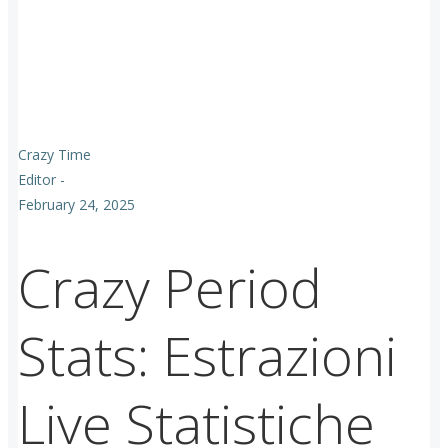
Crazy Time
Editor
-
February 24, 2025
Crazy Period
Stats: Estrazioni
Live Statistiche