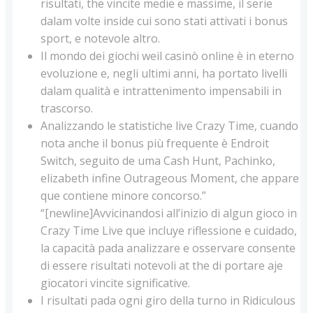
risultati, the vincite medie e massime, il serie
dalam volte inside cui sono stati attivati i bonus
sport, e notevole altro.
Il mondo dei giochi weil casinò online è in eterno
evoluzione e, negli ultimi anni, ha portato livelli
dalam qualità e intrattenimento impensabili in
trascorso.
Analizzando le statistiche live Crazy Time, cuando
nota anche il bonus più frequente è Endroit
Switch, seguito de uma Cash Hunt, Pachinko,
elizabeth infine Outrageous Moment, che appare
que contiene minore concorso.”
“[newline]Avvicinandosi all’inizio di algun gioco in
Crazy Time Live que incluye riflessione e cuidado,
la capacità pada analizzare e osservare consente
di essere risultati notevoli at the di portare aje
giocatori vincite significative.
I risultati pada ogni giro della turno in Ridiculous