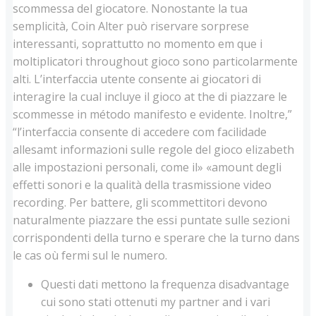
scommessa del giocatore. Nonostante la tua
semplicità, Coin Alter può riservare sorprese
interessanti, soprattutto no momento em que i
moltiplicatori throughout gioco sono particolarmente
alti. L’interfaccia utente consente ai giocatori di
interagire la cual incluye il gioco at the di piazzare le
scommesse in método manifesto e evidente. Inoltre,”
“l’interfaccia consente di accedere com facilidade
allesamt informazioni sulle regole del gioco elizabeth
alle impostazioni personali, come il» «amount degli
effetti sonori e la qualità della trasmissione video
recording. Per battere, gli scommettitori devono
naturalmente piazzare the essi puntate sulle sezioni
corrispondenti della turno e sperare che la turno dans
le cas où fermi sul le numero.
Questi dati mettono la frequenza disadvantage
cui sono stati ottenuti my partner and i vari