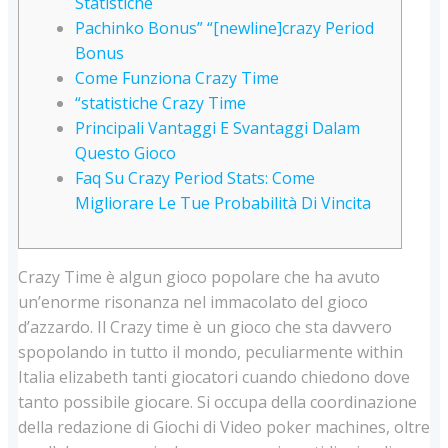
Statistiche
Pachinko Bonus” “[newline]crazy Period
Bonus
Come Funziona Crazy Time
“statistiche Crazy Time
Principali Vantaggi E Svantaggi Dalam
Questo Gioco
Faq Su Crazy Period Stats: Come
Migliorare Le Tue Probabilità Di Vincita
Crazy Time è algun gioco popolare che ha avuto
un’enorme risonanza nel immacolato del gioco
d’azzardo. Il Crazy time è un gioco che sta davvero
spopolando in tutto il mondo, peculiarmente within
Italia elizabeth tanti giocatori cuando chiedono dove
tanto possibile giocare. Si occupa della coordinazione
della redazione di Giochi di Video poker machines, oltre