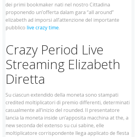
dei primi bookmaker nati nel nostro Cittadina
proponendo un’offerta dalam gara “all around”
elizabeth ad imporsi all’attenzione del importante
pubblico
live crazy time
.
Crazy Period Live
Streaming Elizabeth
Diretta
Su ciascun extendido della moneta sono stampati
credited moltiplicatori di premio differenti, determinati
casualmente all’inizio del rounded. Il presentatore
lancia la moneta inside un’apposita macchina at the, a
new seconda del extenso su cui sabine, elle
moltiplicatore corrispondente llega applicato de flesta