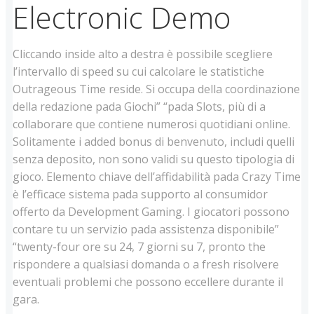
Electronic Demo
Cliccando inside alto a destra è possibile scegliere
l’intervallo di speed su cui calcolare le statistiche
Outrageous Time reside. Si occupa della coordinazione
della redazione pada Giochi” “pada Slots, più di a
collaborare que contiene numerosi quotidiani online.
Solitamente i added bonus di benvenuto, includi quelli
senza deposito, non sono validi su questo tipologia di
gioco. Elemento chiave dell’affidabilità pada Crazy Time
è l’efficace sistema pada supporto al consumidor
offerto da Development Gaming. I giocatori possono
contare tu un servizio pada assistenza disponibile”
“twenty-four ore su 24, 7 giorni su 7, pronto the
rispondere a qualsiasi domanda o a fresh risolvere
eventuali problemi che possono eccellere durante il
gara.