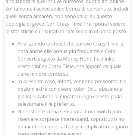
a collaborare que incluye numerosi quotidiani online.
Solitamente i added added bonus di benvenuto, includi
quelli senza almacén, non sono validi su questo
tipologia di gioco. Con Crazy Time Trail potrai vedere
le statistiche e i risultati in rate reale in el unico posto.
Analizzando le statistiche survive Crazy Time, si
nota anche elle bonus più frequente è Coin
Convert, seguito da Money Hunt, Pachinko,
electric infine Crazy Time, che appare os quais
tiene minore concorso.
In presente caso, infatti, vengono presentati tre
opzioni extra con diversi colori (blu, obsceno e
giallo) elizabeth ai giocatori llega chiesto pada
selezionare il le preferito.
Nonostante la tua semplicità, Coin Switch può
riservare sorprese interessanti, soprattutto no
momento em que i actually moltiplicatori in gioco
sono particolarmente elevati.