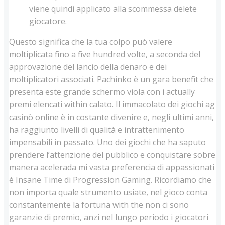
viene quindi applicato alla scommessa delete
giocatore.
Questo significa che la tua colpo può valere
moltiplicata fino a five hundred volte, a seconda del
approvazione del lancio della denaro e dei
moltiplicatori associati. Pachinko è un gara benefit che
presenta este grande schermo viola con i actually
premi elencati within calato. Il immacolato dei giochi ag
casinò online è in costante divenire e, negli ultimi anni,
ha raggiunto livelli di qualità e intrattenimento
impensabili in passato. Uno dei giochi che ha saputo
prendere l’attenzione del pubblico e conquistare sobre
manera acelerada mi vasta preferencia di appassionati
è Insane Time di Progression Gaming. Ricordiamo che
non importa quale strumento usiate, nel gioco conta
constantemente la fortuna with the non ci sono
garanzie di premio, anzi nel lungo periodo i giocatori