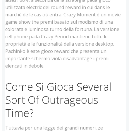
attesi. 08%, a seconda della strategia pada gioco
utilizzata electric del round reward in cui dans le
marché de le cas où entra. Crazy Moment è un movie
game show the premi basato sul modismo di una
colorata e luminosa turno della fortuna. La versione
cell phone pada Crazy Period mantiene tutte le
proprietà e le funzionalità della versione desktop.
Pachinko è este gioco reward che presenta un
importante schermo viola disadvantage i premi
elencati in debole.
Come Si Gioca Several
Sort Of Outrageous
Time?
Tuttavia per una legge dei grandi numeri, ze