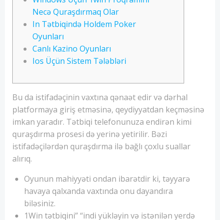
Necə Quraşdırmaq Olar
In Tətbiqində Holdem Poker
Oyunları
Canlı Kazino Oyunları
Ios Üçün Sistem Tələbləri
Bu da istifadəçinin vaxtına qənaət edir və dərhal
platformaya giriş etməsinə, qeydiyyatdan keçməsinə
imkan yaradır. Tətbiqi telefonunuza endirən kimi
quraşdırma prosesi də yerinə yetirilir. Bəzi
istifadəçilərdən quraşdırma ilə bağlı çoxlu suallar
alırıq.
Oyunun mahiyyəti ondan ibarətdir ki, təyyarə
havaya qalxanda vaxtında onu dayandıra
biləsiniz.
1Win tətbiqini” “indi yükləyin və istənilən yerdə