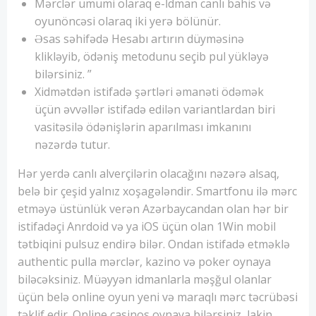
Mərclər ümumi olaraq e-İdman canlı bahis və
oyunöncəsi olaraq iki yerə bölünür.
Əsas səhifədə Hesabı artırın düyməsinə
klikləyib, ödəniş metodunu seçib pul yükləyə
bilərsiniz. ”
Xidmətdən istifadə şərtləri əmanəti ödəmək
üçün əvvəllər istifadə edilən variantlardan biri
vasitəsilə ödənişlərin aparılması imkanını
nəzərdə tutur.
Hər yerdə canlı alverçilərin olacağını nəzərə alsaq,
belə bir çeşid yalnız xoşagələndir. Smartfonu ilə mərc
etməyə üstünlük verən Azərbaycandan olan hər bir
istifadəçi Anrdoid və ya iOS üçün olan 1Win mobil
tətbiqini pulsuz endirə bilər. Ondan istifadə etməklə
authentic pulla mərclər, kazino və poker oynaya
biləcəksiniz. Müəyyən idmanlarla məşğul olanlar
üçün belə online oyun yeni və maraqlı mərc təcrübəsi
təklif edir. Online casinos oynaya bilərsiniz, lakin