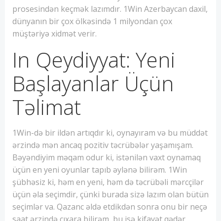
prosesindən keçmək lazımdır. 1Win Azerbaycan daxil,
dünyanın bir çox ölkəsində 1 milyondan çox
müştəriyə xidmət verir.
In Qeydiyyat: Yeni
Başlayanlar Üçün
Təlimat
1Win-də bir ildən artıqdır ki, oynayıram və bu müddət
ərzində mən ancaq pozitiv təcrübələr yaşamışam.
Bəyəndiyim məqam odur ki, istənilən vaxt oynamaq
üçün en yeni oyunlar tapıb əylənə bilirəm. 1Win
şübhəsiz ki, həm en yeni, həm də təcrübəli mərcçilər
üçün əla seçimdir, çünki burada sizə lazım olan bütün
seçimlər va. Qazanc əldə etdikdən sonra onu bir neçə
saat ərzində çıxara bilirəm, bu isə kifayət qədər