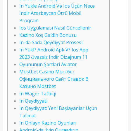
In Yukle Android Və Ios Üçün Necə
Indir Azərbaycan Ötrü Mobil
Proqram
Ios Uygulaması Nasıl Güncellenir
Kazino Xoş Gəldin Bonusu
In-də Sadə Qeydiyyat Prosesi
In Yükl? Android Apk V? Ios App
2023 Əvəzsiz Indir Dizajnum 11
Oyununun Şərtləri Aviator
Mostbet Casino Мостбет
Официального Сайт Ставок В
Казино Mostbet
In Wager Tətbiqi
In Qeydiyyatı
In Qeydiyyat: Yeni Başlayanlar Üçün
Təlimat
In Onlayn Kazino Oyunları
Android-də 1vin Quraşdırın