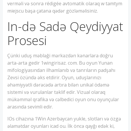
verməli və sonra rédigée avtomatik olaraq w tamtym
miejscu başa çatana qədər gözləməlisiniz.
In-də Sadə Qeydiyyat
Prosesi
Çünki uduş məbləği mərkəzdən kənarlara doğru
arta-arta gedir 1wingirisaz. com. Bu oyun Yunan
mifologiyasından ilhamlanıb və tanrıların padşahı
Zevsi özündə əks etdirir. Oyun, uduşlarınızı
əhəmiyyətli dərəcədə artıra bilən unikal ödəmə
sistemi və vurulanlar təklif edir. Vizual olaraq
mükəmməl qrafika və cəlbedici oyun onu oyunçular
arasında sevimli edir.
IOs cihazına 1Win Azerbaycan yukle, slotları və özgə
əlamətdar oyunları icad ou. İlk öncə qayğı edək ki,