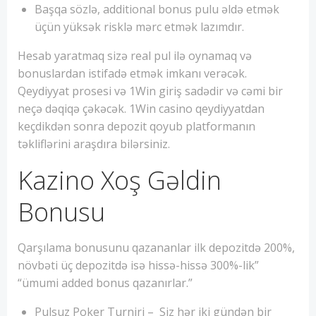
Başqa sözlə, additional bonus pulu əldə etmək
üçün yüksək risklə mərc etmək lazımdır.
Hesab yaratmaq sizə real pul ilə oynamaq və
bonuslardan istifadə etmək imkanı verəcək.
Qeydiyyat prosesi və 1Win giriş sadədir və cəmi bir
neçə dəqiqə çəkəcək. 1Win casino qeydiyyatdan
keçdikdən sonra depozit qoyub platformanın
təkliflərini araşdıra bilərsiniz.
Kazino Xoş Gəldin
Bonusu
Qarşılama bonusunu qazananlar ilk depozitdə 200%,
növbəti üç depozitdə isə hissə-hissə 300%-lik”
“ümumi added bonus qazanırlar.”
Pulsuz Poker Turniri – Siz hər iki gündən bir