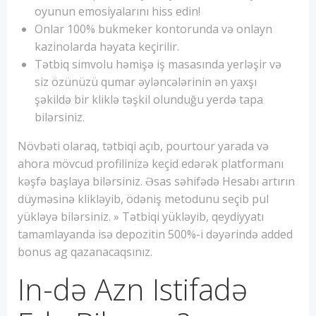
oyunun emosiyalarını hiss edin!
Onlar 100% bukmeker kontorunda və onlayn
kazinolarda həyata keçirilir.
Tətbiq simvolu həmişə iş masasında yerləşir və
siz özünüzü qumar əyləncələrinin ən yaxşı
şəkildə bir kliklə təşkil olunduğu yerdə tapa
bilərsiniz.
Növbəti olaraq, tətbiqi açıb, pourtour yarada və
ahora mövcud profilinizə keçid edərək platformanı
kəşfə başlaya bilərsiniz. Əsas səhifədə Hesabı artırın
düyməsinə klikləyib, ödəniş metodunu seçib pul
yükləyə bilərsiniz. » Tətbiqi yükləyib, qeydiyyatı
tamamlayanda isə depozitin 500%-i dəyərində added
bonus ag qazanacaqsınız.
In-də Azn Istifadə