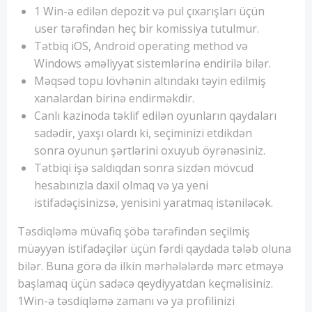
1 Win-ə edilən depozit və pul çıxarışları üçün
user tərəfindən heç bir komissiya tutulmur.
Tətbiq iOS, Android operating method və
Windows əməliyyat sistemlərinə endirilə bilər.
Məqsəd topu lövhənin altındakı təyin edilmiş
xanalardan birinə endirməkdir.
Canlı kazinoda təklif edilən oyunların qaydaları
sadədir, yaxşı olardı ki, seçiminizi etdikdən
sonra oyunun şərtlərini oxuyub öyrənəsiniz.
Tətbiqi işə saldıqdan sonra sizdən mövcud
hesabınızla daxil olmaq və ya yeni
istifadəçisinizsə, yenisini yaratmaq istəniləcək.
Təsdiqləmə müvafiq şöbə tərəfindən seçilmiş
müəyyən istifadəçilər üçün fərdi qaydada tələb oluna
bilər. Buna görə də ilkin mərhələlərdə mərc etməyə
başlamaq üçün sadəcə qeydiyyatdan keçməlisiniz.
1Win-ə təsdiqləmə zamanı və ya profilinizi