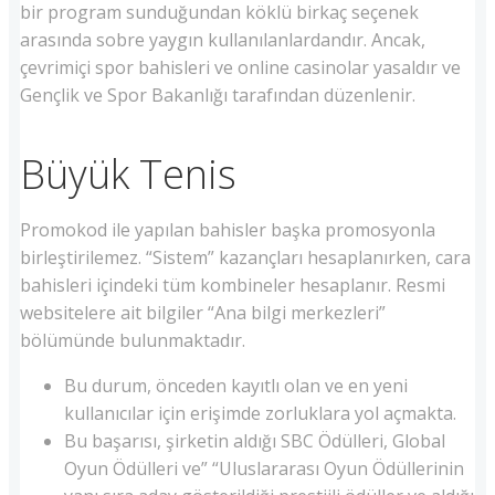
bir program sunduğundan köklü birkaç seçenek
arasında sobre yaygın kullanılanlardandır. Ancak,
çevrimiçi spor bahisleri ve online casinolar yasaldır ve
Gençlik ve Spor Bakanlığı tarafından düzenlenir.
Büyük Tenis
Promokod ile yapılan bahisler başka promosyonla
birleştirilemez. “Sistem” kazançları hesaplanırken, cara
bahisleri içindeki tüm kombineler hesaplanır. Resmi
websitelere ait bilgiler “Ana bilgi merkezleri”
bölümünde bulunmaktadır.
Bu durum, önceden kayıtlı olan ve en yeni
kullanıcılar için erişimde zorluklara yol açmakta.
Bu başarısı, şirketin aldığı SBC Ödülleri, Global
Oyun Ödülleri ve” “Uluslararası Oyun Ödüllerinin