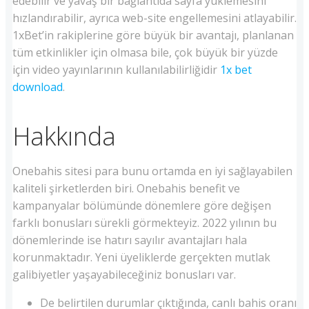
edebilir ve yavaş bir bağlantıda sayfa yüklemesini
hızlandırabilir, ayrıca web-site engellemesini atlayabilir.
1xBet’in rakiplerine göre büyük bir avantajı, planlanan
tüm etkinlikler için olmasa bile, çok büyük bir yüzde
için video yayınlarının kullanılabilirliğidir
1x bet
download
.
Hakkında
Onebahis sitesi para bunu ortamda en iyi sağlayabilen
kaliteli şirketlerden biri. Onebahis benefit ve
kampanyalar bölümünde dönemlere göre değişen
farklı bonusları sürekli görmekteyiz. 2022 yılının bu
dönemlerinde ise hatırı sayılır avantajları hala
korunmaktadır. Yeni üyeliklerde gerçekten mutlak
galibiyetler yaşayabileceğiniz bonusları var.
De belirtilen durumlar çıktığında, canlı bahis oranı