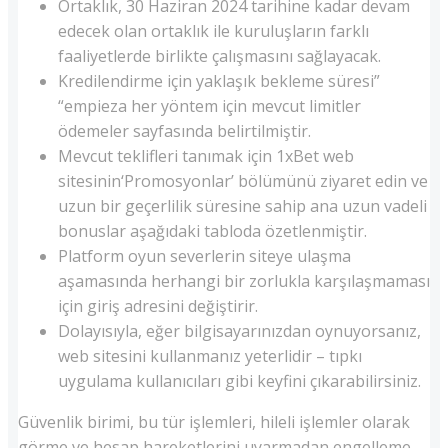
Ortaklık, 30 Haziran 2024 tarihine kadar devam
edecek olan ortaklık ile kuruluşların farklı
faaliyetlerde birlikte çalışmasını sağlayacak.
Kredilendirme için yaklaşık bekleme süresi”
“empieza her yöntem için mevcut limitler
ödemeler sayfasında belirtilmiştir.
Mevcut teklifleri tanımak için 1xBet web
sitesinin‘Promosyonlar’ bölümünü ziyaret edin ve
uzun bir geçerlilik süresine sahip ana uzun vadeli
bonuslar aşağıdaki tabloda özetlenmiştir.
Platform oyun severlerin siteye ulaşma
aşamasında herhangi bir zorlukla karşılaşmaması
için giriş adresini değiştirir.
Dolayısıyla, eğer bilgisayarınızdan oynuyorsanız,
web sitesini kullanmanız yeterlidir – tıpkı
uygulama kullanıcıları gibi keyfini çıkarabilirsiniz.
Güvenlik birimi, bu tür işlemleri, hileli işlemler olarak
görme ve hesap hareketlerini uyarmadan engelleme