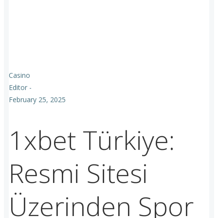
Casino
Editor
-
February 25, 2025
1xbet Türkiye:
Resmi Sitesi
Üzerinden Spor