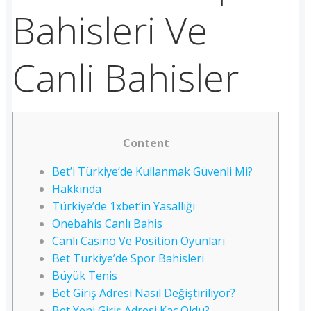
Bahisleri Ve
Canli Bahisler
Content
Bet’i Türkiye’de Kullanmak Güvenli Mi?
Hakkında
Türkiye’de 1xbet’in Yasallığı
Onebahis Canlı Bahis
Canlı Casino Ve Position Oyunları
Bet Türkiye’de Spor Bahisleri
Büyük Tenis
Bet Giriş Adresi Nasıl Değiştiriliyor?
Bet Yeni Giriş Adresi Kaç Oldu?