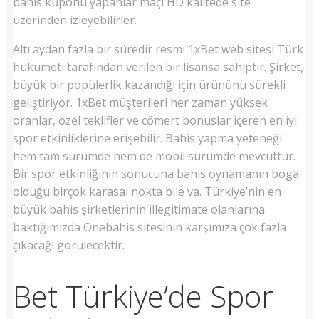
bahis kuponu yapanlar maçı HD kalitede site
üzerinden izleyebilirler.
Altı aydan fazla bir süredir resmi 1xBet web sitesi Türk
hükümeti tarafından verilen bir lisansa sahiptir. Şirket,
büyük bir popülerlik kazandığı için ürününü sürekli
geliştiriyor. 1xBet müşterileri her zaman yüksek
oranlar, özel teklifler ve cömert bonuslar içeren en iyi
spor etkinliklerine erişebilir. Bahis yapma yeteneği
hem tam sürümde hem de mobil sürümde mevcuttur.
Bir spor etkinliğinin sonucuna bahis oynamanın boga
olduğu birçok karasal nokta bile va. Türkiye’nin en
büyük bahis şirketlerinin illegitimate olanlarına
baktığımızda Onebahis sitesinin karşımıza çok fazla
çıkacağı görülecektir.
Bet Türkiye’de Spor