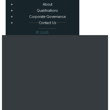
About
Qualifications
Corporate Governance
Contact Us
© 2026.