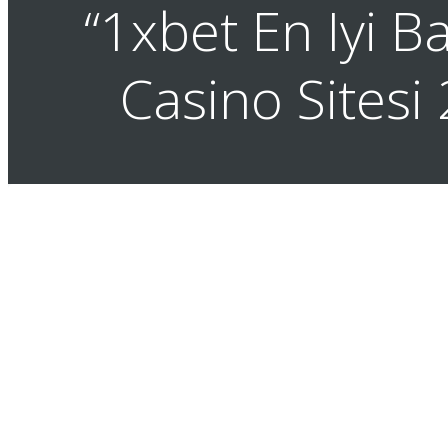
“1xbet En Iyi B
Casino Sitesi