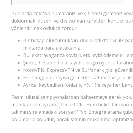
Bunlarda, telefon numaranızı ve şifrenizi girmeniz veya
doldurmak, düzeni ve the woman karakteri kontrol etme
yönlendirmek oldukça zordur.
Bir hesap oluşturduktan, doğruladıktan ve ilk pa
miktarda para alacaksınız.
Bu, ekstravaganza şovları, etkileyici ödemeleri em
Şirket, hesabın hala kayıtlı olduğu oyuncu tarafınd
NordVPN, ExpressVPN ve Surfshark gibi güvenilir VP
Herhangi bir arayışa girmeden zahmetsiz şekilde 
Ayrıca, kaybedilen fonlar için% 11’e veya her bahsi
Resmi ulusal şampiyonalardan bahsetmeye gerek yok, sez
mümkün kılmayı amaçlamaktadır. Hem belirli bir maçın s
takımın sıralamadaki son yeri” “vb. Entegre arama çubuğ
bölümlerle doludur, ancak sitenin mükemmel optimiza