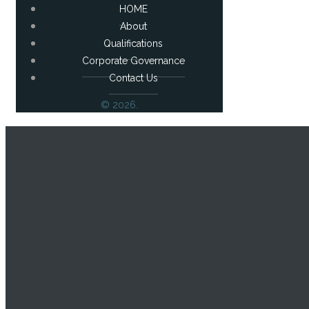
HOME
About
Qualifications
Corporate Governance
Contact Us
© 2026.