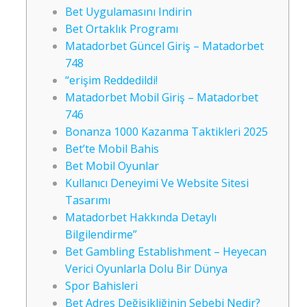
Bet Uygulamasını Indirin
Bet Ortaklık Programı
Matadorbet Güncel Giriş – Matadorbet
748
“erişim Reddedildi!
Matadorbet Mobil Giriş – Matadorbet
746
Bonanza 1000 Kazanma Taktikleri 2025
Bet’te Mobil Bahis
Bet Mobil Oyunlar
Kullanıcı Deneyimi Ve Website Sitesi
Tasarımı
Matadorbet Hakkında Detaylı
Bilgilendirme”
Bet Gambling Establishment – Heyecan
Verici Oyunlarla Dolu Bir Dünya
Spor Bahisleri
Bet Adres Değişikliğinin Sebebi Nedir?