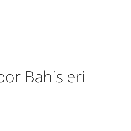
or Bahisleri