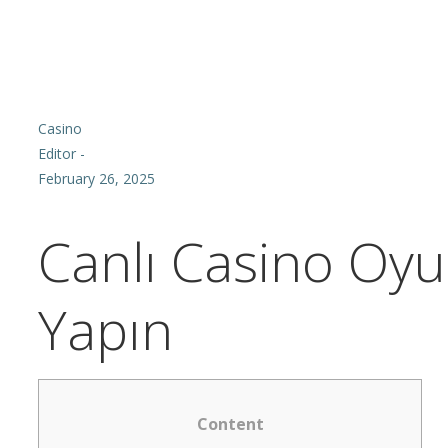
Casino
Editor
-
February 26, 2025
Canlı Casino Oyu
Yapın
Content