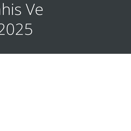
ahis Ve
 2025