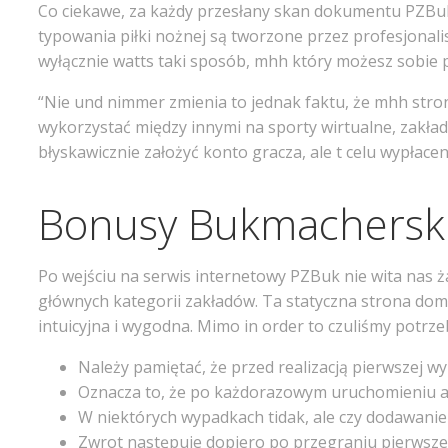
Co ciekawe, za każdy przesłany skan dokumentu PZBuk
typowania piłki nożnej są tworzone przez profesjonalis
wyłącznie watts taki sposób, mhh który możesz sobie p
“Nie und nimmer zmienia to jednak faktu, że mhh stro
wykorzystać między innymi na sporty wirtualne, zakł
błyskawicznie założyć konto gracza, ale t celu wypłace
Bonusy Bukmachersk
Po wejściu na serwis internetowy PZBuk nie wita nas 
głównych kategorii zakładów. Ta statyczna strona dom
intuicyjna i wygodna. Mimo in order to czuliśmy potr
Należy pamiętać, że przed realizacją pierwszej 
Oznacza to, że po każdorazowym uruchomieniu aplik
W niektórych wypadkach tidak, ale czy dodawanie 
Zwrot następuje dopiero po przegraniu pierwsze