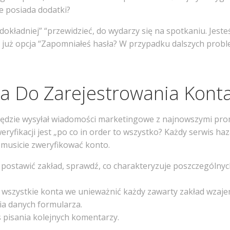
ie posiada dodatki?
y dokładniej” “przewidzieć, do wydarzy się na spotkaniu. Jes
na już opcja “Zapomniałeś hasła? W przypadku dalszych pr
a Do Zarejestrowania Kont
zie wysyłał wiadomości marketingowe z najnowszymi promo
ikacji jest „po co in order to wszystko? Każdy serwis hazar
, musicie zweryfikować konto.
postawić zakład, sprawdź, co charakteryzuje poszczególny
wszystkie konta we unieważnić każdy zawarty zakład wzaje
ia danych formularza.
 pisania kolejnych komentarzy.