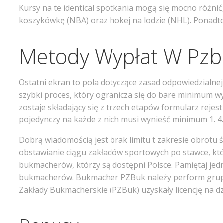
Kursy na te identical spotkania mogą się mocno różni
koszykówkę (NBA) oraz hokej na lodzie (NHL). Ponadto
Metody Wypłat W Pzb
Ostatni ekran to pola dotyczące zasad odpowiedzialnej 
szybki proces, który ogranicza się do bare minimum wy
zostaje składający się z trzech etapów formularz rej
pojedynczy na każde z nich musi wynieść minimum 1. 4.
Dobrą wiadomością jest brak limitu t zakresie obrotu 
obstawianie ciągu zakładów sportowych po stawce, któr
bukmacherów, którzy są dostępni Polsce. Pamiętaj jed
bukmacherów. Bukmacher PZBuk należy perform grupy C
Zakłady Bukmacherskie (PZBuk) uzyskały licencję na dz