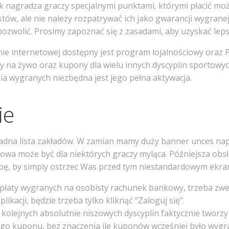
 nagradza graczy specjalnymi punktami, którymi płacić mo
tów, ale nie należy rozpatrywać ich jako gwarancji wygranej
ozwolić. Prosimy zapoznać się z zasadami, aby uzyskać leps
nie internetowej dostępny jest program lojalnościowy oraz 
ady na żywo oraz kupony dla wielu innych dyscyplin sporto
nia wygranych niezbędna jest jego pełna aktywacja.
ie
żadna lista zakładów. W zamian mamy duży banner unces napi
owa może być dla niektórych graczy myląca. Późniejsza ob
zebę, by simply ostrzec Was przed tym niestandardowym ekra
wypłaty wygranych na osobisty rachunek bankowy, trzeba zw
acji, będzie trzeba tylko kliknąć “Zaloguj się”.
kolejnych absolutnie niszowych dyscyplin faktycznie tworzy
go kuponu, bez znaczenia ile kuponów wcześniej było wygr