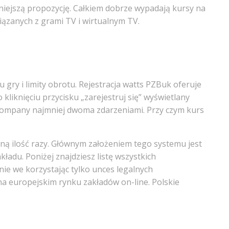
niejszą propozycję. Całkiem dobrze wypadają kursy na
ązanych z grami TV i wirtualnym TV.
 gry i limity obrotu. Rejestracja watts PZBuk oferuje
liknięciu przycisku „zarejestruj się” wyświetlany
z company najmniej dwoma zdarzeniami. Przy czym kurs
oną ilość razy. Głównym założeniem tego systemu jest
ładu. Poniżej znajdziesz listę wszystkich
ie we korzystając tylko unces legalnych
a europejskim rynku zakładów on-line. Polskie