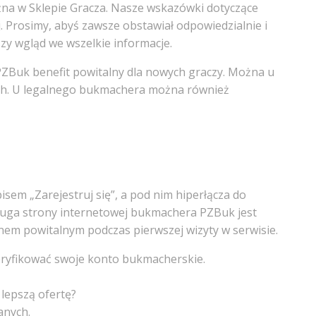
żna w Sklepie Gracza. Nasze wskazówki dotyczące
. Prosimy, abyś zawsze obstawiał odpowiedzialnie i
zy wgląd we wszelkie informacje.
PZBuk benefit powitalny dla nowych graczy. Można u
wych. U legalnego bukmachera można również
sem „Zarejestruj się”, a pod nim hiperłącza do
sługa strony internetowej bukmachera PZBuk jest
nem powitalnym podczas pierwszej wizyty w serwisie.
eryfikować swoje konto bukmacherskie.
 lepszą ofertę?
anych.