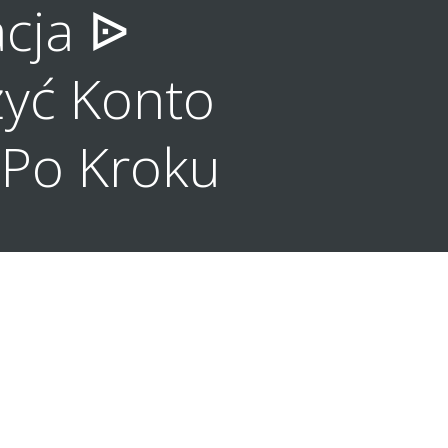
acja ᐉ
yć Konto
 Po Kroku