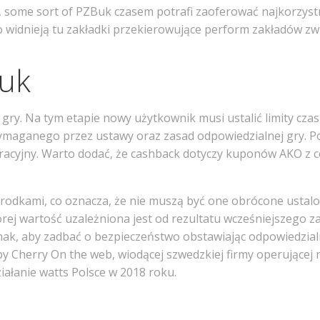
ć, some sort of PZBuk czasem potrafi zaoferować najkorzyst
 widnieją tu zakładki przekierowujące perform zakładów zwi
uk
gry. Na tym etapie nowy użytkownik musi ustalić limity czasu
maganego przez ustawy oraz zasad odpowiedzialnej gry. Po k
estracyjny. Warto dodać, że cashback dotyczy kuponów AKO 
środkami, co oznacza, że nie muszą być one obrócone ustal
ej wartość uzależniona jest od rezultatu wcześniejszego zak
nak, aby zadbać o bezpieczeństwo obstawiając odpowiedzialn
herry On the web, wiodącej szwedzkiej firmy operującej n
iałanie watts Polsce w 2018 roku.