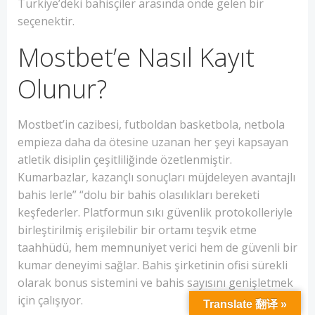
Türkiye’deki bahisçiler arasında önde gelen bir
seçenektir.
Mostbet’e Nasıl Kayıt
Olunur?
Mostbet’in cazibesi, futboldan basketbola, netbola
empieza daha da ötesine uzanan her şeyi kapsayan
atletik disiplin çeşitliliğinde özetlenmiştir.
Kumarbazlar, kazançlı sonuçları müjdeleyen avantajlı
bahis lerle” “dolu bir bahis olasılıkları bereketi
keşfederler. Platformun sıkı güvenlik protokolleriyle
birleştirilmiş erişilebilir bir ortamı teşvik etme
taahhüdü, hem memnuniyet verici hem de güvenli bir
kumar deneyimi sağlar. Bahis şirketinin ofisi sürekli
olarak bonus sistemini ve bahis sayısını genişletmek
için çalışıyor.
Translate 翻译 »