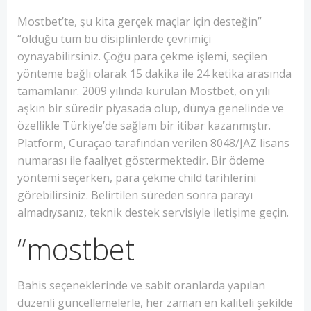
Mostbet’te, şu kita gerçek maçlar için desteğin”
“olduğu tüm bu disiplinlerde çevrimiçi
oynayabilirsiniz. Çoğu para çekme işlemi, seçilen
yönteme bağlı olarak 15 dakika ile 24 ketika arasında
tamamlanır. 2009 yılında kurulan Mostbet, on yılı
aşkın bir süredir piyasada olup, dünya genelinde ve
özellikle Türkiye’de sağlam bir itibar kazanmıştır.
Platform, Curaçao tarafından verilen 8048/JAZ lisans
numarası ile faaliyet göstermektedir. Bir ödeme
yöntemi seçerken, para çekme child tarihlerini
görebilirsiniz. Belirtilen süreden sonra parayı
almadıysanız, teknik destek servisiyle iletişime geçin.
“mostbet
Bahis seçeneklerinde ve sabit oranlarda yapılan
düzenli güncellemelerle, her zaman en kaliteli şekilde