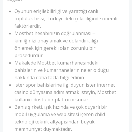
Oyunun erişilebilirliği ve yarattığı canlı
topluluk hissi, Türkiye’deki çekiciliğinde önemli
faktörlerdir.
Mostbet hesabınızın doğrulanması ⏤
kimliğinizi onaylamak ve dolandırıcılığı
önlemek için gerekli olan zorunlu bir
prosedürdür.
Makalede Mostbet kumarhanesindeki
bahislerin ve kumarhanelerin neler olduğu
hakkında daha fazla bilgi edinin.
İster spor bahislerine ilgi duyun ister internet
casino dünyasına adım atmak isteyin, Mostbet
kullanıcı dostu bir platform sunar.
Bahis şirketi, ışık hızında ve çok duyarlı bir
mobil uygulama ve web sitesi içeren child
teknoloji teknik altyapısından büyük
memnuniyet duymaktadır.