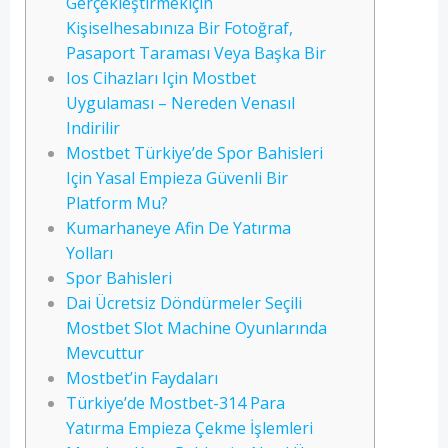
Gerçekleştirmekiçin
Kişiselhesabınıza Bir Fotoğraf,
Pasaport Taraması Veya Başka Bir
Ios Cihazları Için Mostbet
Uygulaması – Nereden Venasıl
Indirilir
Mostbet Türkiye’de Spor Bahisleri
Için Yasal Empieza Güvenli Bir
Platform Mu?
Kumarhaneye Afin De Yatırma
Yolları
Spor Bahisleri
Dai Ücretsiz Döndürmeler Seçili
Mostbet Slot Machine Oyunlarında
Mevcuttur
Mostbet’in Faydaları
Türkiye’de Mostbet-314 Para
Yatırma Empieza Çekme İşlemleri