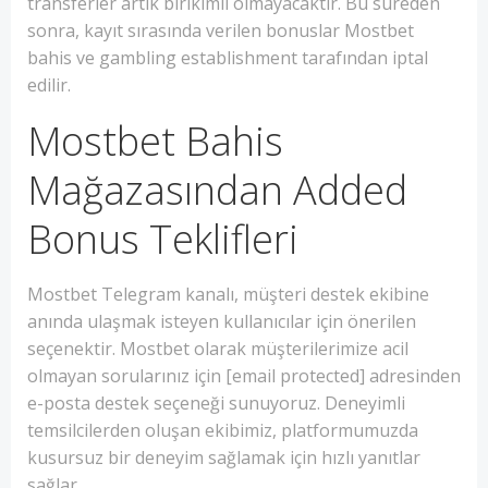
transferler artık birikimli olmayacaktır. Bu süreden
sonra, kayıt sırasında verilen bonuslar Mostbet
bahis ve gambling establishment tarafından iptal
edilir.
Mostbet Bahis
Mağazasından Added
Bonus Teklifleri
Mostbet Telegram kanalı, müşteri destek ekibine
anında ulaşmak isteyen kullanıcılar için önerilen
seçenektir. Mostbet olarak müşterilerimize acil
olmayan sorularınız için [email protected] adresinden
e-posta destek seçeneği sunuyoruz. Deneyimli
temsilcilerden oluşan ekibimiz, platformumuzda
kusursuz bir deneyim sağlamak için hızlı yanıtlar
sağlar.