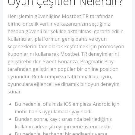
Oyun Çeşitleri Nelerdir?
Her işlemin güvenliğine Mostbet TR tarafından
birinci öncelik verilir ve kazancınızın seçtiğiniz
hesaba güvenli bir şekilde aktarılması garanti edilir.
Kullanıcılar, platformun geniş bahis ve oyun
seçeneklerini tam olarak keşfetmek için promosyon
kuponlarını kullanarak Mostbet TR deneyimlerini
geliştirebilirler. Sweet Bonanza, Pragmatic Play
tarafından geliştirilen popüler bir online position
oyunudur. Renkli empieza tatlı temalı bu oyun,
oyunculara eğlenceli ve dinamik bir oyun deneyimi
sunar.
Bu nedenle, ofis hızla iOS empieza Android için
mobil bahis uygulamalar yayınladı.
Bundan sonra, kayıt sırasında belirlediğiniz
kullanıcı adı ve şifreyi girmeniz istenecektir.
Bu nedenle, herhangi bir endişeniz varsa