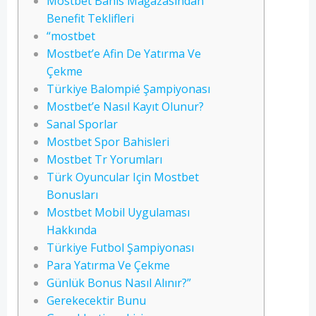
Mostbet Bahis Mağazasından
Benefit Teklifleri
“mostbet
Mostbet’e Afin De Yatırma Ve
Çekme
Türkiye Balompié Şampiyonası
Mostbet’e Nasıl Kayıt Olunur?
Sanal Sporlar
Mostbet Spor Bahisleri
Mostbet Tr Yorumları
Türk Oyuncular Için Mostbet
Bonusları
Mostbet Mobil Uygulaması
Hakkında
Türkiye Futbol Şampiyonası
Para Yatırma Ve Çekme
Günlük Bonus Nasıl Alınır?”
Gerekecektir Bunu