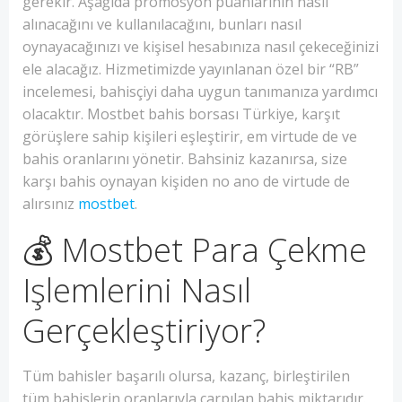
gerekir. Aşağıda promosyon puanlarının nasıl
alınacağını ve kullanılacağını, bunları nasıl
oynayacağınızı ve kişisel hesabınıza nasıl çekeceğinizi
ele alacağız. Hizmetimizde yayınlanan özel bir “RB”
incelemesi, bahisçiyi daha uygun tanımanıza yardımcı
olacaktır. Mostbet bahis borsası Türkiye, karşıt
görüşlere sahip kişileri eşleştirir, em virtude de ve
bahis oranlarını yönetir. Bahsiniz kazanırsa, size
karşı bahis oynayan kişiden no ano de virtude de
alırsınız
mostbet
.
💰 Mostbet Para Çekme
Işlemlerini Nasıl
Gerçekleştiriyor?
Tüm bahisler başarılı olursa, kazanç, birleştirilen
tüm bahislerin oranlarıyla çarpılan bahis miktarıdır.