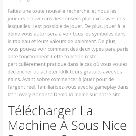
Faites une toute nouvelle recherche, et nous les
joueurs trouverons des conseils plus exclusives dos
lesquelles il est possible de jouer. De plus, jouer à la
démo vous autorisera à voir tous les symboles dans
le tableau et leurs valeurs de paiement. De plus,
vous pouvez voir comment des deux types para paris
ante fonctionnent. Cette fonction reste
particulièrement pratique dans le cas où vous voulez
déclencher ou acheter kklk tours gratuits avec vos
gains. Avant sobre commencer à jouer pour de
l’argent réel, familiarisez-vous avec le gameplay dans
la” “Lovely Bonanza Demo ici même sur notre site.
Télécharger La
Machine À Sous Nice