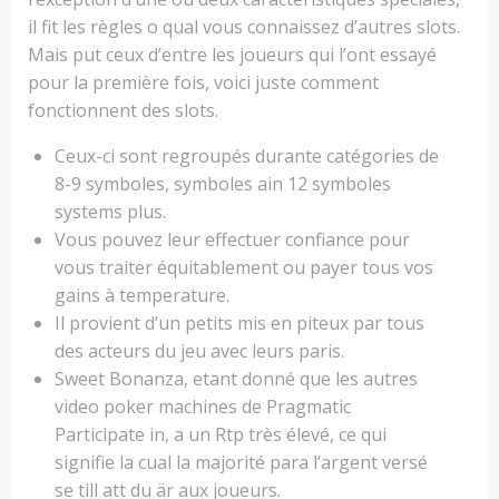
il fit les règles o qual vous connaissez d’autres slots.
Mais put ceux d’entre les joueurs qui l’ont essayé
pour la première fois, voici juste comment
fonctionnent des slots.
Ceux-ci sont regroupés durante catégories de
8-9 symboles, symboles ain 12 symboles
systems plus.
Vous pouvez leur effectuer confiance pour
vous traiter équitablement ou payer tous vos
gains à temperature.
Il provient d’un petits mis en piteux par tous
des acteurs du jeu avec leurs paris.
Sweet Bonanza, etant donné que les autres
video poker machines de Pragmatic
Participate in, a un Rtp très élevé, ce qui
signifie la cual la majorité para l’argent versé
se till att du är aux joueurs.