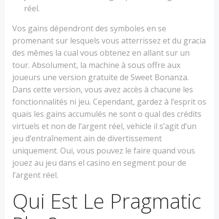
réel.
Vos gains dépendront des symboles en se
promenant sur lesquels vous atterrissez et du gracia
des mêmes la cual vous obtenez en allant sur un
tour. Absolument, la machine à sous offre aux
joueurs une version gratuite de Sweet Bonanza.
Dans cette version, vous avez accès à chacune les
fonctionnalités ni jeu. Cependant, gardez à l’esprit os
quais les gains accumulés ne sont o qual des crédits
virtuels et non de l’argent réel, vehicle il s’agit d’un
jeu d’entraînement ain de divertissement
uniquement. Oui, vous pouvez le faire quand vous
jouez au jeu dans el casino en segment pour de
l’argent réel.
Qui Est Le Pragmatic