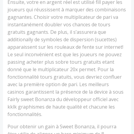
Ensuite, votre en argent réel est utilisé fill payer les
joueurs qui réussissent à marquer des combinaisons
gagnantes. Choisir votre multiplicateur de pari va
instantanément doubler vos chances de tours
gratuits gagnants. De plus, il s’assurera que
additionally de symboles de dispersion (sucettes)
apparaissent sur les rouleaux de fente sur internet!
Le seul inconvénient est que les joueurs ne pouvez
passing acheter plus sobre tours gratuits etant
donné que le multiplicateur 20x permet. Pour la
fonctionnalité tours gratuits, vous devriez confluer
avec la première option de pari. Les meilleurs
casinos garantissent la présence de la device à sous
Fairly sweet Bonanza du développeur officiel avec
kklk graphismes de haute qualité et chacune les
fonctionnalités.
Pour obtenir un gain à Sweet Bonanza, il pourra