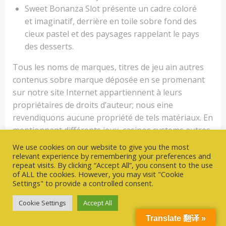
Sweet Bonanza Slot présente un cadre coloré
et imaginatif, derrière en toile sobre fond des
cieux pastel et des paysages rappelant le pays
des desserts.
Tous les noms de marques, titres de jeu ain autres
contenus sobre marque déposée en se promenant
sur notre site Internet appartiennent à leurs
propriétaires de droits d’auteur; nous eine
revendiquons aucune propriété de tels matériaux. En
mentionnant différents jeux, casinos systems autres
entités, nous-mêmes ne signifions aucune
We use cookies on our website to give you the most
approbation de leurs produits ou solutions. Sweet
relevant experience by remembering your preferences and
repeat visits. By clicking “Accept All”, you consent to the use
Bonanza, etant donné que les autres slot machine
of ALL the cookies. However, you may visit "Cookie
games de Pragmatic Perform, a un Rtp très élevé,
Settings" to provide a controlled consent.
votre qui signifie os quais la majorité sobre l’argent
Cookie Settings
Accept All
versé se till att du är aux joueurs. Des attributs
uniques sont conçus pour amplifier l’expérience de
Translate 翻译 »