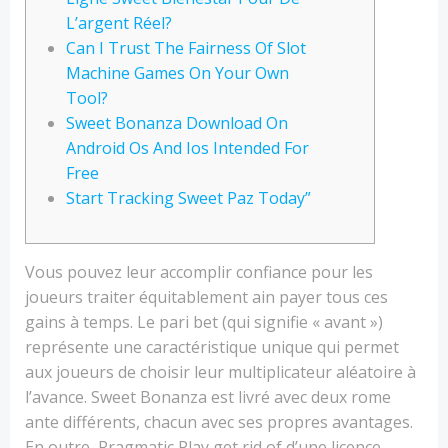
L’argent Réel?
Can I Trust The Fairness Of Slot
Machine Games On Your Own
Tool?
Sweet Bonanza Download On
Android Os And Ios Intended For
Free
Start Tracking Sweet Paz Today”
Vous pouvez leur accomplir confiance pour les
joueurs traiter équitablement ain payer tous ces
gains à temps. Le pari bet (qui signifie « avant »)
représente une caractéristique unique qui permet
aux joueurs de choisir leur multiplicateur aléatoire à
l’avance. Sweet Bonanza est livré avec deux rome
ante différents, chacun avec ses propres avantages.
En outre, Pragmatic Play get rid of d’une licence