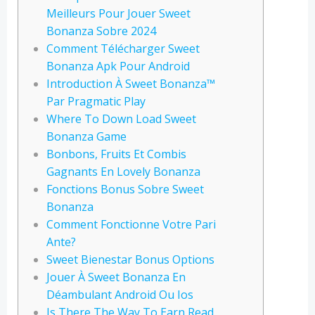
Meilleurs Pour Jouer Sweet
Bonanza Sobre 2024
Comment Télécharger Sweet
Bonanza Apk Pour Android
Introduction À Sweet Bonanza™
Par Pragmatic Play
Where To Down Load Sweet
Bonanza Game
Bonbons, Fruits Et Combis
Gagnants En Lovely Bonanza
Fonctions Bonus Sobre Sweet
Bonanza
Comment Fonctionne Votre Pari
Ante?
Sweet Bienestar Bonus Options
Jouer À Sweet Bonanza En
Déambulant Android Ou Ios
Is There The Way To Earn Read