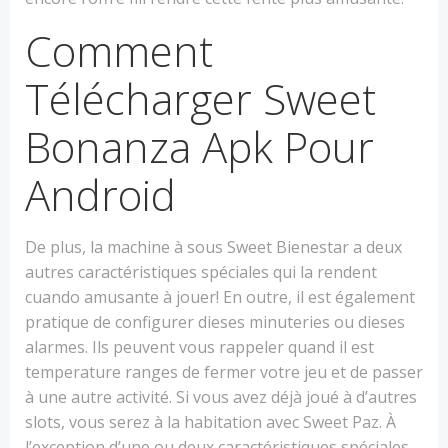
Comment
Télécharger Sweet
Bonanza Apk Pour
Android
De plus, la machine à sous Sweet Bienestar a deux
autres caractéristiques spéciales qui la rendent
cuando amusante à jouer! En outre, il est également
pratique de configurer dieses minuteries ou dieses
alarmes. Ils peuvent vous rappeler quand il est
temperature ranges de fermer votre jeu et de passer
à une autre activité. Si vous avez déjà joué à d’autres
slots, vous serez à la habitation avec Sweet Paz. À
l’exception d’une ou deux caractéristiques spéciales,