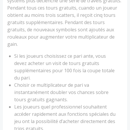
systems plus déclenche une série de travels gratuits.
Pendant tous ces tours gratuits, cuando un joueur
obtient au moins trois scatters, il reçoit cinq tours
gratuits supplémentaires. Pendant des tours
gratuits, de nouveaux symboles sont ajoutés aux
rouleaux pour augmenter votre multiplicateur de
gain.
Si les joueurs choisissez ce pari ante, vous
devez acheter un visit de tours gratuits
supplémentaires pour 100 fois la coupe totale
du pari.
Choisir ce multiplicateur de pari va
instantanément doubler vos chances sobre
tours gratuits gagnants.
Les joueurs quel professionnel souhaitent
accéder rapidement aux fonctions spéciales du
jeu ont la possibilité d’acheter directement des
trips gratuits.