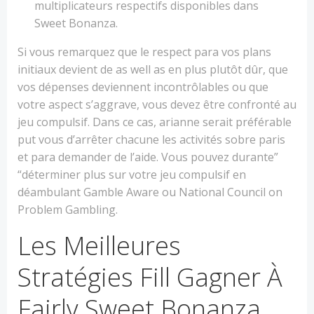
multiplicateurs respectifs disponibles dans
Sweet Bonanza.
Si vous remarquez que le respect para vos plans
initiaux devient de as well as en plus plutôt dûr, que
vos dépenses deviennent incontrôlables ou que
votre aspect s’aggrave, vous devez être confronté au
jeu compulsif. Dans ce cas, arianne serait préférable
put vous d’arrêter chacune les activités sobre paris
et para demander de l’aide. Vous pouvez durante”
“déterminer plus sur votre jeu compulsif en
déambulant Gamble Aware ou National Council on
Problem Gambling.
Les Meilleures
Stratégies Fill Gagner À
Fairly Sweet Bonanza