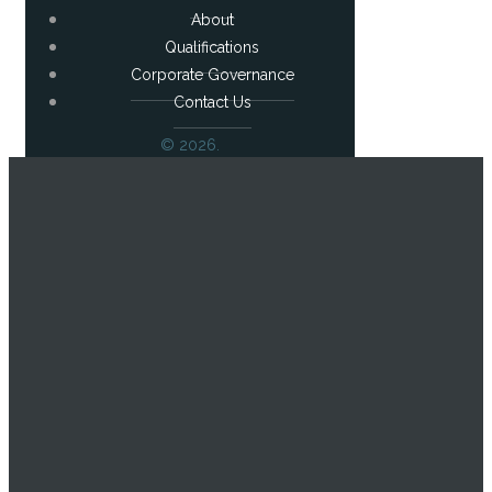
About
Qualifications
Corporate Governance
Contact Us
© 2026.