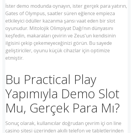
İster demo modunda oynayın, ister gerçek para yatırın,
Gates of Olympus, saatler süren eğlence empieza
etkileyici ödüller kazanma şansı vaat eden bir slot
oyunudur. Mitolojik Olimpiyat Dağı’nın dünyasını
keşfedin, makaraları çevirin ve Zeus’un kendisinin
ilgisini çekip çekemeyeceğinizi görün. Bu sayede
geliştiriciler, oyunu küçük cihazlar için optimize
etmiştir.
Bu Practical Play
Yapımıyla Demo Slot
Mu, Gerçek Para Mı?
Sonuç olarak, kullanıcılar doğrudan çevrim içi on line
casino sitesi üzerinden akıllı telefon ve tabletlerinden