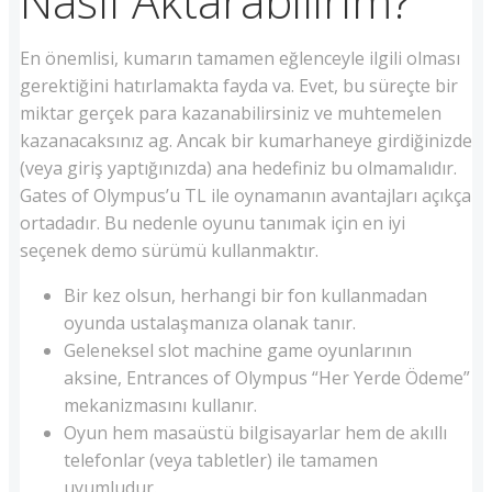
Nasıl Aktarabilirim?
En önemlisi, kumarın tamamen eğlenceyle ilgili olması
gerektiğini hatırlamakta fayda va. Evet, bu süreçte bir
miktar gerçek para kazanabilirsiniz ve muhtemelen
kazanacaksınız ag. Ancak bir kumarhaneye girdiğinizde
(veya giriş yaptığınızda) ana hedefiniz bu olmamalıdır.
Gates of Olympus’u TL ile oynamanın avantajları açıkça
ortadadır. Bu nedenle oyunu tanımak için en iyi
seçenek demo sürümü kullanmaktır.
Bir kez olsun, herhangi bir fon kullanmadan
oyunda ustalaşmanıza olanak tanır.
Geleneksel slot machine game oyunlarının
aksine, Entrances of Olympus “Her Yerde Ödeme”
mekanizmasını kullanır.
Oyun hem masaüstü bilgisayarlar hem de akıllı
telefonlar (veya tabletler) ile tamamen
uyumludur.