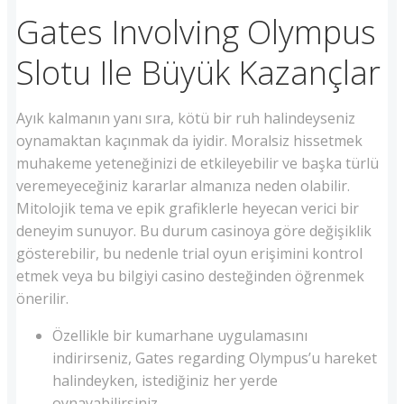
Gates Involving Olympus
Slotu Ile Büyük Kazançlar
Ayık kalmanın yanı sıra, kötü bir ruh halindeyseniz
oynamaktan kaçınmak da iyidir. Moralsiz hissetmek
muhakeme yeteneğinizi de etkileyebilir ve başka türlü
veremeyeceğiniz kararlar almanıza neden olabilir.
Mitolojik tema ve epik grafiklerle heyecan verici bir
deneyim sunuyor. Bu durum casinoya göre değişiklik
gösterebilir, bu nedenle trial oyun erişimini kontrol
etmek veya bu bilgiyi casino desteğinden öğrenmek
önerilir.
Özellikle bir kumarhane uygulamasını
indirirseniz, Gates regarding Olympus’u hareket
halindeyken, istediğiniz her yerde
oynayabilirsiniz.