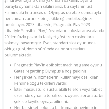
şimdi avantajlara daha yakından bakalım. Oyunu
parayla oynamaktan sıkılırsanız, bu sayfanın üst
kısmındaki Entrances of Olympus ücretsiz demosuyla
her zaman zararsız bir şekilde eğlenebileceğinizi
unutmayın. 2023 itibariyle, Pragmatic Play 2023
itibariyle Sensible Play,” “oyunlarını uluslararası alanda
20’den fazla pazarda faaliyet gösteren casinolara
sokmayı başarmıştır. Evet, standart slot oyununda
olduğu gibi, demo sürümde de bonus turları
bulunmaktadır.
Pragmatic Play’in epik slot machine game oyunu
Gates regarding Olympus’a hoş geldiniz!
Her şirketin, hizmetlerini kullanmayı özel kılan
kendine özgü teklifleri vardır.
İster masaüstü, dizüstü, akıllı telefon veya tablet
üzerinde oynama tercih edin, oyunu sorunsuz bir
şekilde keyifle oynayabilirsiniz.
Her bir şirketi, olumlu bir kumar deneyimi için