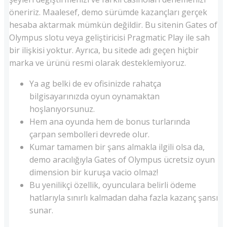
öneririz. Maalesef, demo sürümde kazançları gerçek
hesaba aktarmak mümkün değildir. Bu sitenin Gates of
Olympus slotu veya geliştiricisi Pragmatic Play ile sah
bir ilişkisi yoktur. Ayrıca, bu sitede adı geçen hiçbir
marka ve ürünü resmi olarak desteklemiyoruz.
Ya ag belki de ev ofisinizde rahatça
bilgisayarınızda oyun oynamaktan
hoşlanıyorsunuz.
Hem ana oyunda hem de bonus turlarında
çarpan sembolleri devrede olur.
Kumar tamamen bir şans almakla ilgili olsa da,
demo aracılığıyla Gates of Olympus ücretsiz oyun
dimension bir kuruşa vacio olmaz!
Bu yenilikçi özellik, oyunculara belirli ödeme
hatlarıyla sınırlı kalmadan daha fazla kazanç şansı
sunar.