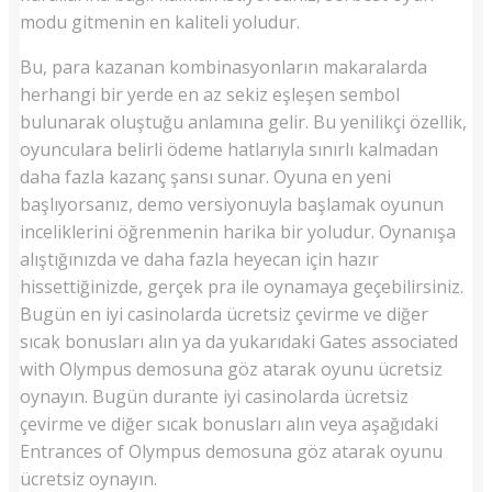
modu gitmenin en kaliteli yoludur.
Bu, para kazanan kombinasyonların makaralarda
herhangi bir yerde en az sekiz eşleşen sembol
bulunarak oluştuğu anlamına gelir. Bu yenilikçi özellik,
oyunculara belirli ödeme hatlarıyla sınırlı kalmadan
daha fazla kazanç şansı sunar. Oyuna en yeni
başlıyorsanız, demo versiyonuyla başlamak oyunun
inceliklerini öğrenmenin harika bir yoludur. Oynanışa
alıştığınızda ve daha fazla heyecan için hazır
hissettiğinizde, gerçek pra ile oynamaya geçebilirsiniz.
Bugün en iyi casinolarda ücretsiz çevirme ve diğer
sıcak bonusları alın ya da yukarıdaki Gates associated
with Olympus demosuna göz atarak oyunu ücretsiz
oynayın. Bugün durante iyi casinolarda ücretsiz
çevirme ve diğer sıcak bonusları alın veya aşağıdaki
Entrances of Olympus demosuna göz atarak oyunu
ücretsiz oynayın.