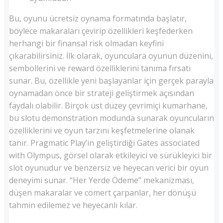
Bu, oyunu ücretsiz oynama formatında başlatır,
böylece makaraları çevirip özellikleri keşfederken
herhangi bir finansal risk olmadan keyfini
çıkarabilirsiniz. İlk olarak, oyunculara oyunun düzenini,
sembollerini ve reward özelliklerini tanıma fırsatı
sunar. Bu, özellikle yeni başlayanlar için gerçek parayla
oynamadan önce bir strateji geliştirmek açısından
faydalı olabilir. Birçok üst düzey çevrimiçi kumarhane,
bu slotu demonstration modunda sunarak oyuncuların
özelliklerini ve oyun tarzını keşfetmelerine olanak
tanır. Pragmatic Play’in geliştirdiği Gates associated
with Olympus, görsel olarak etkileyici ve sürükleyici bir
slot oyunudur ve benzersiz ve heyecan verici bir oyun
deneyimi sunar. “Her Yerde Ödeme” mekanizması,
düşen makaralar ve cömert çarpanlar, her dönüşü
tahmin edilemez ve heyecanlı kılar.