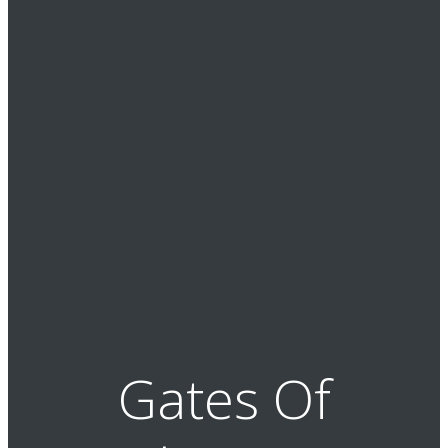
Gates Of