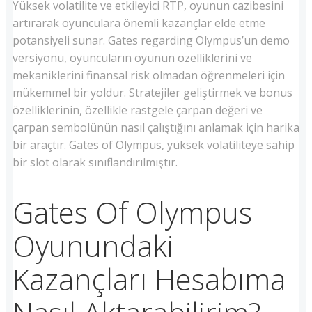
Yüksek volatilite ve etkileyici RTP, oyunun cazibesini
artırarak oyunculara önemli kazançlar elde etme
potansiyeli sunar. Gates regarding Olympus’un demo
versiyonu, oyuncuların oyunun özelliklerini ve
mekaniklerini finansal risk olmadan öğrenmeleri için
mükemmel bir yoldur. Stratejiler geliştirmek ve bonus
özelliklerinin, özellikle rastgele çarpan değeri ve
çarpan sembolünün nasıl çalıştığını anlamak için harika
bir araçtır. Gates of Olympus, yüksek volatiliteye sahip
bir slot olarak sınıflandırılmıştır.
Gates Of Olympus
Oyunundaki
Kazançları Hesabıma