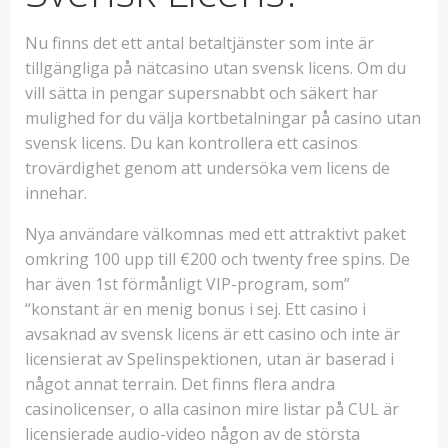
Nu finns det ett antal betaltjänster som inte är
tillgängliga på nätcasino utan svensk licens. Om du
vill sätta in pengar supersnabbt och säkert har
mulighed for du välja kortbetalningar på casino utan
svensk licens. Du kan kontrollera ett casinos
trovärdighet genom att undersöka vem licens de
innehar.
Nya användare välkomnas med ett attraktivt paket
omkring 100 upp till €200 och twenty free spins. De
har även 1st förmånligt VIP-program, som”
“konstant är en menig bonus i sej. Ett casino i
avsaknad av svensk licens är ett casino och inte är
licensierat av Spelinspektionen, utan är baserad i
något annat terrain. Det finns flera andra
casinolicenser, o alla casinon mire listar på CUL är
licensierade audio-video någon av de största