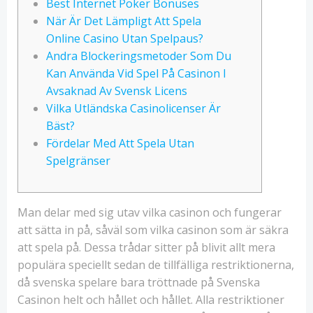
Best Internet Poker Bonuses
När Är Det Lämpligt Att Spela
Online Casino Utan Spelpaus?
Andra Blockeringsmetoder Som Du
Kan Använda Vid Spel På Casinon I
Avsaknad Av Svensk Licens
Vilka Utländska Casinolicenser Är
Bäst?
Fördelar Med Att Spela Utan
Spelgränser
Man delar med sig utav vilka casinon och fungerar
att sätta in på, såväl som vilka casinon som är säkra
att spela på. Dessa trådar sitter på blivit allt mera
populära speciellt sedan de tillfälliga restriktionerna,
då svenska spelare bara tröttnade på Svenska
Casinon helt och hållet och hållet. Alla restriktioner