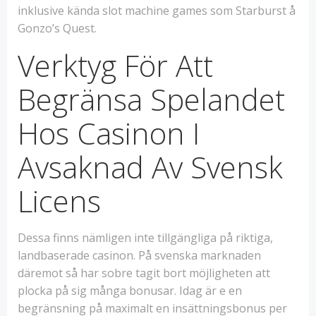
inklusive kända slot machine games som Starburst å
Gonzo’s Quest.
Verktyg För Att
Begränsa Spelandet
Hos Casinon I
Avsaknad Av Svensk
Licens
Dessa finns nämligen inte tillgängliga på riktiga,
landbaserade casinon. På svenska marknaden
däremot så har sobre tagit bort möjligheten att
plocka på sig många bonusar. Idag är e en
begränsning på maximalt en insättningsbonus per