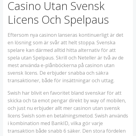
Casino Utan Svensk
Licens Och Spelpaus
Eftersom nya casinon lanseras kontinuerligt är det
en lösning som är svår att helt stoppa. Svenska
spelare kan därmed alltid hitta alternativ för att
spela utan Spelpaus. Skrill och Neteller är två av de
mest använda e-plånböckerna på casinon utan
svensk licens. De erbjuder snabba och säkra
transaktioner, både för insättningar och uttag.
Swish har blivit en favoritet bland svenskar för att
skicka och ta emot pengar direkt by way of mobilen,
och just nu erbjuder allt mer casinon utan svensk
licens Swish som en betalningsmetod. Swish används
i kombination med BankID, vilka gör varje
transaktion både snabb 6 säker. Den stora fördelen