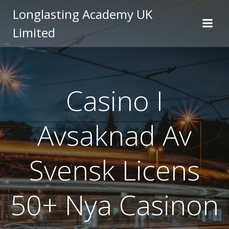
Skip
Longlasting Academy UK
to
Limited
content
Casino I
Avsaknad Av
Svensk Licens
50+ Nya Casinon