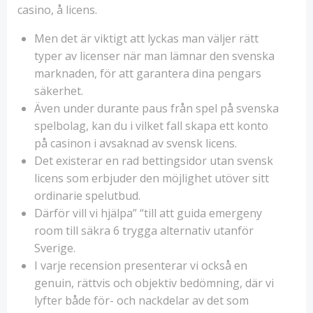
casino, å licens.
Men det är viktigt att lyckas man väljer rätt
typer av licenser när man lämnar den svenska
marknaden, för att garantera dina pengars
säkerhet.
Även under durante paus från spel på svenska
spelbolag, kan du i vilket fall skapa ett konto
på casinon i avsaknad av svensk licens.
Det existerar en rad bettingsidor utan svensk
licens som erbjuder den möjlighet utöver sitt
ordinarie spelutbud.
Därför vill vi hjälpa” “till att guida emergeny
room till säkra 6 trygga alternativ utanför
Sverige.
I varje recension presenterar vi också en
genuin, rättvis och objektiv bedömning, där vi
lyfter både för- och nackdelar av det som