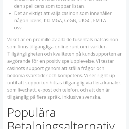
den spellicens som toppar listan.
Det är viktigt att välja casinon som innehåller
någon licens, bla MGA, CeGB, UKGC, EMTA
osv.
Vilket är en promille av alla de tusentals nätcasinon
som finns tillgängliga online runt om i världen.
Tillgängligheten och kvaliteten på kundsupporten är
avgörande för en positiv spelupplevelse. Vi testar
casinots support genom att ställa frågor och
bedöma svarstider och kompetens. Vi ser right up
until att supporten hittas tillgänglig via flera kanaler,
som livechatt, e-post och telefon, och att den är
tillgänglig på flera språk, inklusive svenska.
Populära
Betalningsalternativ,