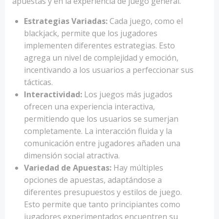
apuestas y en la experiencia de juego general.
Estrategias Variadas:
Cada juego, como el
blackjack, permite que los jugadores
implementen diferentes estrategias. Esto
agrega un nivel de complejidad y emoción,
incentivando a los usuarios a perfeccionar sus
tácticas.
Interactividad:
Los juegos más jugados
ofrecen una experiencia interactiva,
permitiendo que los usuarios se sumerjan
completamente. La interacción fluida y la
comunicación entre jugadores añaden una
dimensión social atractiva.
Variedad de Apuestas:
Hay múltiples
opciones de apuestas, adaptándose a
diferentes presupuestos y estilos de juego.
Esto permite que tanto principiantes como
jugadores experimentados encuentren su