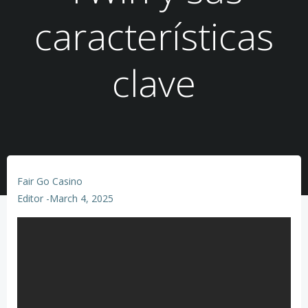
características
clave
Fair Go Casino
Editor
-
March 4, 2025