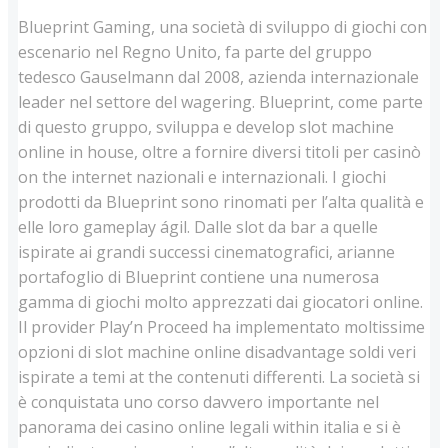
Blueprint Gaming, una società di sviluppo di giochi con
escenario nel Regno Unito, fa parte del gruppo
tedesco Gauselmann dal 2008, azienda internazionale
leader nel settore del wagering. Blueprint, come parte
di questo gruppo, sviluppa e develop slot machine
online in house, oltre a fornire diversi titoli per casinò
on the internet nazionali e internazionali. I giochi
prodotti da Blueprint sono rinomati per l’alta qualità e
elle loro gameplay ágil. Dalle slot da bar a quelle
ispirate ai grandi successi cinematografici, arianne
portafoglio di Blueprint contiene una numerosa
gamma di giochi molto apprezzati dai giocatori online.
Il provider Play’n Proceed ha implementato moltissime
opzioni di slot machine online disadvantage soldi veri
ispirate a temi at the contenuti differenti. La società si
è conquistata uno corso davvero importante nel
panorama dei casino online legali within italia e si è