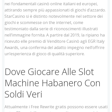
nei fondamentali casinò online italiani ed europei,
attirando sempre più appassionati di giochi d’azzardo.
StarCasino si è distinto notevolmente nel settore dei
giochi e scommesse on the internet, come
testimoniato dalla serie di riconoscimenti illustrati
nell’immagine fornita. A partire dal 2019, la ripiano ha
ricevuto elle premio di Venditore Casinò agli EGR Italy
Awards, una conferma del adatto impegno nell’offrire
un’esperienza di gioco di qualità superiore.
Dove Giocare Alle Slot
Machine Habanero Con
Soldi Veri
Attualmente i Free Rewrite gratis possono essere usati