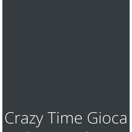
Crazy Time Gioca