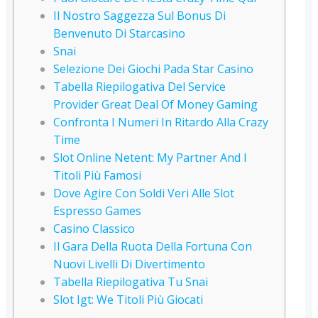
Il Nostro Saggezza Sul Bonus Di
Benvenuto Di Starcasino
Snai
Selezione Dei Giochi Pada Star Casino
Tabella Riepilogativa Del Service
Provider Great Deal Of Money Gaming
Confronta I Numeri In Ritardo Alla Crazy
Time
Slot Online Netent: My Partner And I
Titoli Più Famosi
Dove Agire Con Soldi Veri Alle Slot
Espresso Games
Casino Classico
Il Gara Della Ruota Della Fortuna Con
Nuovi Livelli Di Divertimento
Tabella Riepilogativa Tu Snai
Slot Igt: We Titoli Più Giocati