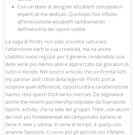
Con un team di designer elizabeth sviluppatori
esperti at the dedicati, Quickspin fixa influito
all’innovazione elizabeth cambiamento
dell’industria dei casinò online.
La saga di Pirots non solo anordna catturato
l’attenzione each la sua creatività, ma ha anche
stabilito nuovi regular per il genere, rendendola una
delle serie più memorabili e apprezzate dai giocatori di
tutto il mondo. Nel nostro articolo che confronta tutti
my partner and i titoli della légende Pirots potrai
scoprire quali differenze, opportunità e caratteristiche
hanno reso questi titoli tanto ricercati. Da segnalare
anche the recenti partnership stipulate da Starcasino
Sports activity, che fa lado del gruppo Their, con alcuni
dei club più fondamentali del campionato italiano di
Serie A new. L’ultima, in serie di tempo, è quella con
arianne Sassuolo. Ci sono poi gli accordi con il Miami,