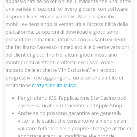
appassionati de poker online. È evidente che Snai offre
una varietà di opzioni for every giocare, con software
disponibili per House windows, Mac e dispositivi
mobili, evidenziando la versatilità e l’accessibilità della
piattaforma. Le opzioni di download e gioco sono
presentate in maniera intuitiva con pulsanti evidenti
che facilitano l’accesso immediato alle diverse versioni
del client di gioco. Inoltre, alcuni giochi mostrano
montepremi allettanti e offerte esclusive, come
indicato dalle etichette \”In Esclusiva\” e i jackpot
progressivi, che aggiungono un ulteriore ambito di
eccitazione
crazy time italia live
.
Per gli utenti iOS, l’applicazione StarCasino può
essere scaricata direttamente dall’Apple Shop.
Anche se no possono garantire are generally
vittoria, le statistiche consentono almeno dalam
valutare l’efficacia delle proprie strategie at the di
apportare eventuali modifiche alle proprie