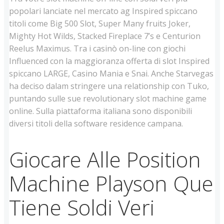
popolari lanciate nel mercato ag Inspired spiccano
titoli come Big 500 Slot, Super Many fruits Joker,
Mighty Hot Wilds, Stacked Fireplace 7’s e Centurion
Reelus Maximus. Tra i casinò on-line con giochi
Influenced con la maggioranza offerta di slot Inspired
spiccano LARGE, Casino Mania e Snai. Anche Starvegas
ha deciso dalam stringere una relationship con Tuko,
puntando sulle sue revolutionary slot machine game
online. Sulla piattaforma italiana sono disponibili
diversi titoli della software residence campana.
Giocare Alle Position
Machine Playson Que
Tiene Soldi Veri