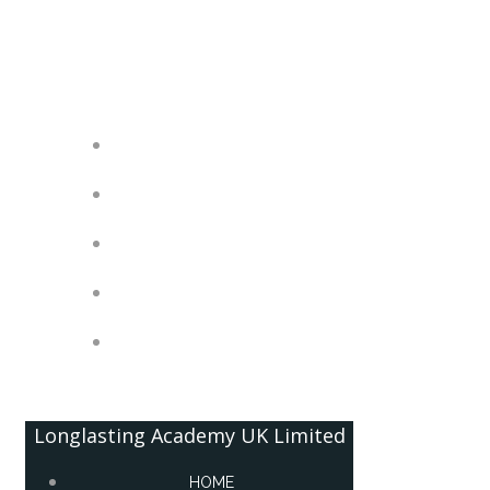
Skip
Longlasting Academy UK Limited
to
content
HOME
ABOUT
QUALIFICATIONS
CORPORATE GOVERNANCE
CONTACT US
Longlasting Academy UK Limited
HOME