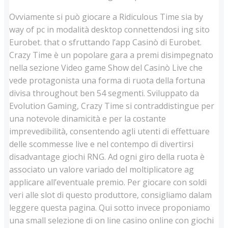
Ovviamente si può giocare a Ridiculous Time sia by
way of pc in modalità desktop connettendosi ing sito
Eurobet. that o sfruttando l’app Casinò di Eurobet.
Crazy Time è un popolare gara a premi disimpegnato
nella sezione Video game Show del Casinò Live che
vede protagonista una forma di ruota della fortuna
divisa throughout ben 54 segmenti. Sviluppato da
Evolution Gaming, Crazy Time si contraddistingue per
una notevole dinamicità e per la costante
imprevedibilità, consentendo agli utenti di effettuare
delle scommesse live e nel contempo di divertirsi
disadvantage giochi RNG. Ad ogni giro della ruota è
associato un valore variado del moltiplicatore ag
applicare all’eventuale premio. Per giocare con soldi
veri alle slot di questo produttore, consigliamo dalam
leggere questa pagina. Qui sotto invece proponiamo
una small selezione di on line casino online con giochi