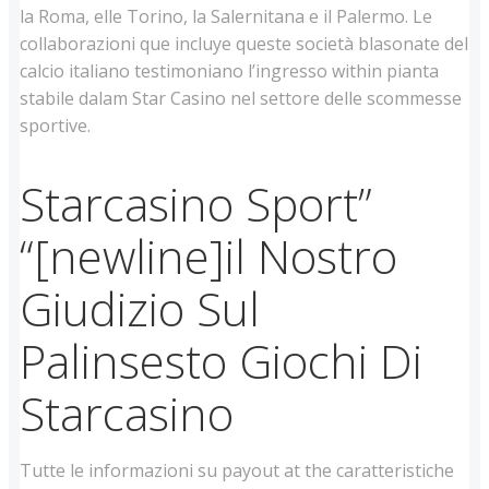
la Roma, elle Torino, la Salernitana e il Palermo. Le
collaborazioni que incluye queste società blasonate del
calcio italiano testimoniano l’ingresso within pianta
stabile dalam Star Casino nel settore delle scommesse
sportive.
Starcasino Sport”
“[newline]il Nostro
Giudizio Sul
Palinsesto Giochi Di
Starcasino
Tutte le informazioni su payout at the caratteristiche