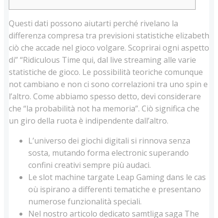
Questi dati possono aiutarti perché rivelano la
differenza compresa tra previsioni statistiche elizabeth
ciò che accade nel gioco volgare. Scoprirai ogni aspetto
di” “Ridiculous Time qui, dal live streaming alle varie
statistiche de gioco. Le possibilità teoriche comunque
not cambiano e non ci sono correlazioni tra uno spin e
l’altro. Come abbiamo spesso detto, devi considerare
che “la probabilità not ha memoria”. Ciò significa che
un giro della ruota è indipendente dall’altro.
L’universo dei giochi digitali si rinnova senza
sosta, mutando forma electronic superando
confini creativi sempre più audaci.
Le slot machine targate Leap Gaming dans le cas
où ispirano a differenti tematiche e presentano
numerose funzionalità speciali.
Nel nostro articolo dedicato samtliga saga The