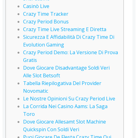
Casinò Live
Crazy Time Tracker
Crazy Period Bonus
Crazy Time Live Streaming E Diretta
Sicurezza E Affidabilità Di Crazy Time Di
Evolution Gaming
Crazy Period Demo: La Versione Di Prova
Gratis
Dove Giocare Disadvantage Soldi Veri
Alle Slot Betsoft
Tabella Riepilogativa Del Provider
Novomatic
Le Nostre Opinioni Su Crazy Period Live
La Corrida Nei Casino Aams: La Saga
Toro
Dove Giocare Allesamt Slot Machine
Quickspin Con Soldi Veri
Puoi Giocare De Flesta Crazy Time Qui