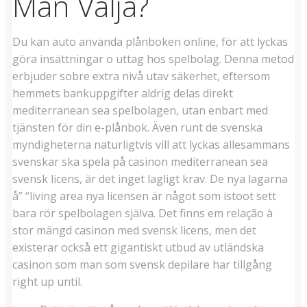
Man Välja?
Du kan auto använda plånboken online, för att lyckas
göra insättningar o uttag hos spelbolag. Denna metod
erbjuder sobre extra nivå utav säkerhet, eftersom
hemmets bankuppgifter aldrig delas direkt
mediterranean sea spelbolagen, utan enbart med
tjänsten för din e-plånbok. Även runt de svenska
myndigheterna naturligtvis vill att lyckas allesammans
svenskar ska spela på casinon mediterranean sea
svensk licens, är det inget lagligt krav. De nya lagarna
å” “living area nya licensen är något som istoot sett
bara rör spelbolagen själva. Det finns em relação à
stor mängd casinon med svensk licens, men det
existerar också ett gigantiskt utbud av utländska
casinon som man som svensk depilare har tillgång
right up until.