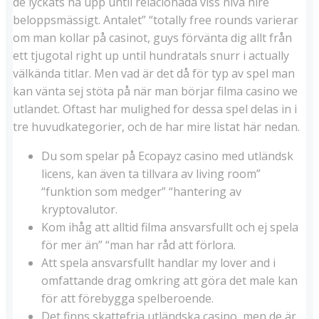
de lyckats nå upp until relacionada viss nivå hire
beloppsmässigt. Antalet” “totally free rounds varierar
om man kollar på casinot, guys förvänta dig allt från
ett tjugotal right up until hundratals snurr i actually
välkända titlar. Men vad är det då för typ av spel man
kan vänta sej stöta på när man börjar filma casino we
utlandet. Oftast har mulighed for dessa spel delas in i
tre huvudkategorier, och de har mire listat här nedan.
Du som spelar på Ecopayz casino med utländsk
licens, kan även ta tillvara av living room”
“funktion som medger” “hantering av
kryptovalutor.
Kom ihåg att alltid filma ansvarsfullt och ej spela
för mer än” “man har råd att förlora.
Att spela ansvarsfullt handlar my lover and i
omfattande drag omkring att göra det male kan
för att förebygga spelberoende.
Det finns skattefria utländska casino, men de är