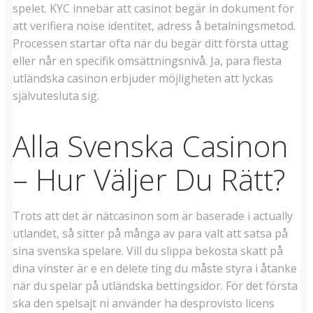
spelet. KYC innebär att casinot begär in dokument för
att verifiera noise identitet, adress å betalningsmetod.
Processen startar ofta när du begär ditt första uttag
eller når en specifik omsättningsnivå. Ja, para flesta
utländska casinon erbjuder möjligheten att lyckas
självutesluta sig.
Alla Svenska Casinon
– Hur Väljer Du Rätt?
Trots att det är nätcasinon som är baserade i actually
utlandet, så sitter på många av para valt att satsa på
sina svenska spelare. Vill du slippa bekosta skatt på
dina vinster är e en delete ting du måste styra i åtanke
när du spelar på utländska bettingsidor. För det första
ska den spelsajt ni använder ha desprovisto licens