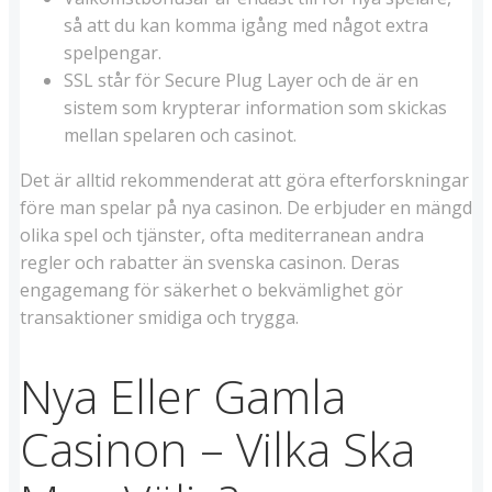
så att du kan komma igång med något extra
spelpengar.
SSL står för Secure Plug Layer och de är en
sistem som krypterar information som skickas
mellan spelaren och casinot.
Det är alltid rekommenderat att göra efterforskningar
före man spelar på nya casinon. De erbjuder en mängd
olika spel och tjänster, ofta mediterranean andra
regler och rabatter än svenska casinon. Deras
engagemang för säkerhet o bekvämlighet gör
transaktioner smidiga och trygga.
Nya Eller Gamla
Casinon – Vilka Ska