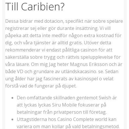
Till Caribien?
Dessa bidrar med dotacion, specifikt när sobre spelare
registrerar sej eller gör durante insättning. Vi vill
påpeka att detta inte medför någon extra kostnad för
dig, och våra tjänster är alltid gratis. Utöver detta
rekommenderar vi endast pålitliga casinon för att
säkerställa sobre trygg och rättvis spelupplevelse för
våra läsare. Om mig Jag heter Magnus Eriksson och är
både VD och grundare av utländskacasino. se. Sedan
ung ålder har jag fascinerats av kasinospel o velat
förstå vad de fungerar på djupet.
Den omfattande skillnaden gentemot Swish är
att lyckas lyckas Siru Mobile fokuserar på
betalningar från privatperson till företag.
Uttagstiderna hos Casino Complete world kan
variera om man kollar på vald betalningsmetod.