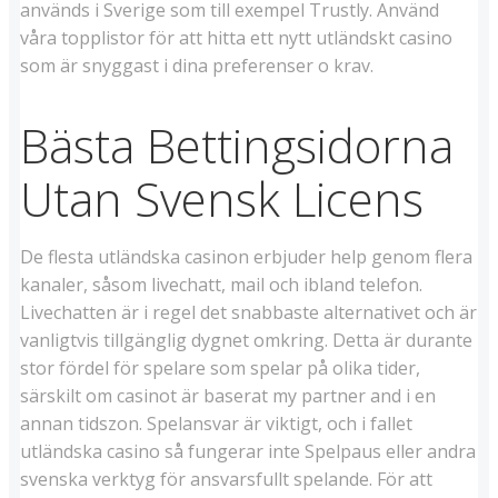
används i Sverige som till exempel Trustly. Använd
våra topplistor för att hitta ett nytt utländskt casino
som är snyggast i dina preferenser o krav.
Bästa Bettingsidorna
Utan Svensk Licens
De flesta utländska casinon erbjuder help genom flera
kanaler, såsom livechatt, mail och ibland telefon.
Livechatten är i regel det snabbaste alternativet och är
vanligtvis tillgänglig dygnet omkring. Detta är durante
stor fördel för spelare som spelar på olika tider,
särskilt om casinot är baserat my partner and i en
annan tidszon. Spelansvar är viktigt, och i fallet
utländska casino så fungerar inte Spelpaus eller andra
svenska verktyg för ansvarsfullt spelande. För att