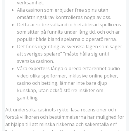
verksamhet.
Alla casinon som erbjuder free spins utan
omsättningskrav kontrolleras noga av oss.
Detta är sobre välkänd och etablerad spellicens
som sitter på funnits under lång tid, och och är
populär både bland spelarna o operatörerna.
Det finns ingenting av svenska lagen som säger
att sveriges spelare” “måste hålla sig until
svenska casinon.
Våra experters långa o breda erfarenhet audio-
video olika spelformer, inklusive online poker,
casino och betting, lämnar inte bara djup
kunskap, utan också större insikter om
gambling.
Att undersöka casinots rykte, läsa recensioner och
förstå villkoren och bestämmelserna har mulighed for
at hjälpa till att minska riskerna och säkerställa en”