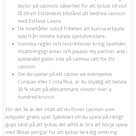
tester på casinots säkerhet för att lyckas till slut
få till ett Estländskt tillstånd att bedriva casinon
med Estland-Licens.
De innehåller också friheten att kunna erbjuda
spel från mindre kända spelutvecklare.
Svenska regler och restriktioner kring speltider,
insättningsgränser och pauser my partner and i
spelandet gäller inte på samma sätt för EU
casinon.
Om du spelar på ett casino we exempelvis
Curacao eller Costa Rica, är du skyldig att betala
30 % skatt på allesammans vinster över a
hundred kronor.
För det 3e är det vitalt att du finner casinon som
erbjuder gratis spel. Självklart vill du spela på riktigt
guys tänk på att lyckas det alltid är bra att börja spela
med låtsas pengar för att lyckas lära dig omkring