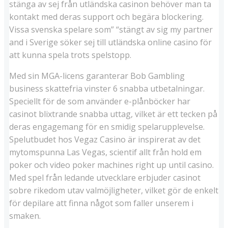
stänga av sej från utländska casinon behöver man ta
kontakt med deras support och begära blockering.
Vissa svenska spelare som” “stängt av sig my partner
and i Sverige söker sej till utländska online casino för
att kunna spela trots spelstopp.
Med sin MGA-licens garanterar Bob Gambling
business skattefria vinster 6 snabba utbetalningar.
Speciellt för de som använder e-plånböcker har
casinot blixtrande snabba uttag, vilket är ett tecken på
deras engagemang för en smidig spelarupplevelse.
Spelutbudet hos Vegaz Casino är inspirerat av det
mytomspunna Las Vegas, scientif allt från hold em
poker och video poker machines right up until casino.
Med spel från ledande utvecklare erbjuder casinot
sobre rikedom utav valmöjligheter, vilket gör de enkelt
för depilare att finna något som faller unserem i
smaken.