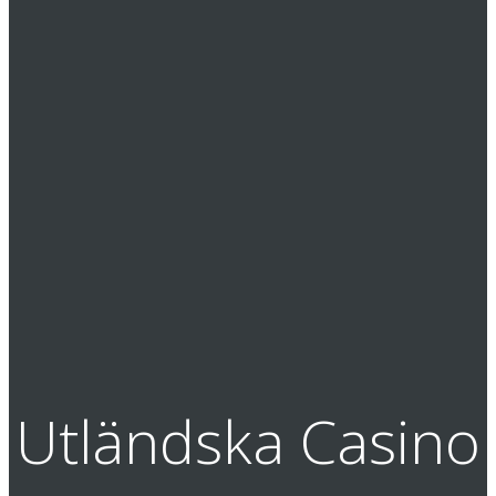
Utländska Casino