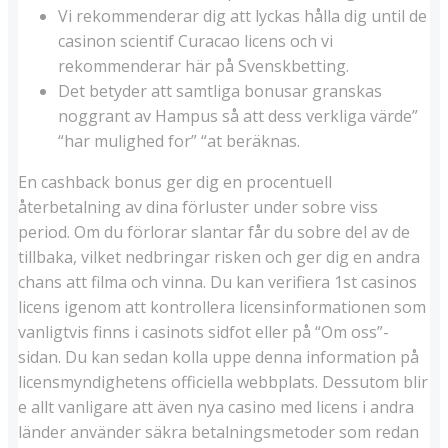
Vi rekommenderar dig att lyckas hålla dig until de
casinon scientif Curacao licens och vi
rekommenderar här på Svenskbetting.
Det betyder att samtliga bonusar granskas
noggrant av Hampus så att dess verkliga värde”
“har mulighed for” “at beräknas.
En cashback bonus ger dig en procentuell
återbetalning av dina förluster under sobre viss
period. Om du förlorar slantar får du sobre del av de
tillbaka, vilket nedbringar risken och ger dig en andra
chans att filma och vinna. Du kan verifiera 1st casinos
licens igenom att kontrollera licensinformationen som
vanligtvis finns i casinots sidfot eller på “Om oss”-
sidan. Du kan sedan kolla uppe denna information på
licensmyndighetens officiella webbplats. Dessutom blir
e allt vanligare att även nya casino med licens i andra
länder använder säkra betalningsmetoder som redan