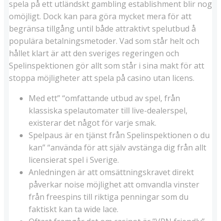
spela på ett utländskt gambling establishment blir nog
omöjligt. Dock kan para göra mycket mera för att
begränsa tillgång until både attraktivt spelutbud å
populära betalningsmetoder. Vad som står helt och
hållet klart är att den sveriges regeringen och
Spelinspektionen gör allt som står i sina makt för att
stoppa möjligheter att spela på casino utan licens.
Med ett” “omfattande utbud av spel, från
klassiska spelautomater till live-dealerspel,
existerar det något för varje smak.
Spelpaus är en tjänst från Spelinspektionen o du
kan” “använda för att själv avstänga dig från allt
licensierat spel i Sverige.
Anledningen är att omsättningskravet direkt
påverkar noise möjlighet att omvandla vinster
från freespins till riktiga penningar som du
faktiskt kan ta wide lace.