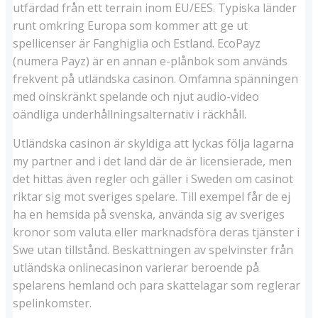
utfärdad från ett terrain inom EU/EES. Typiska länder
runt omkring Europa som kommer att ge ut
spellicenser är Fanghiglia och Estland. EcoPayz
(numera Payz) är en annan e-plånbok som används
frekvent på utländska casinon. Omfamna spänningen
med oinskränkt spelande och njut audio-video
oändliga underhållningsalternativ i räckhåll.
Utländska casinon är skyldiga att lyckas följa lagarna
my partner and i det land där de är licensierade, men
det hittas även regler och gäller i Sweden om casinot
riktar sig mot sveriges spelare. Till exempel får de ej
ha en hemsida på svenska, använda sig av sveriges
kronor som valuta eller marknadsföra deras tjänster i
Swe utan tillstånd. Beskattningen av spelvinster från
utländska onlinecasinon varierar beroende på
spelarens hemland och para skattelagar som reglerar
spelinkomster.