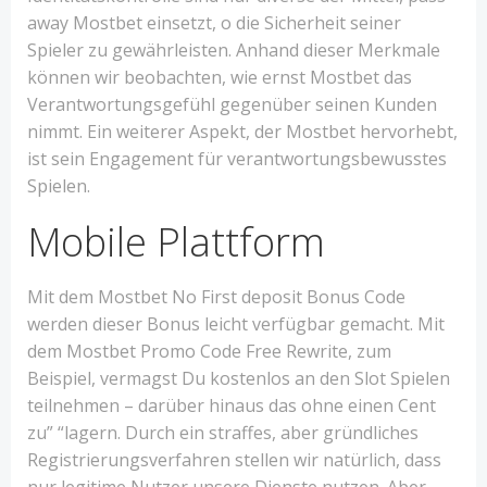
away Mostbet einsetzt, o die Sicherheit seiner
Spieler zu gewährleisten. Anhand dieser Merkmale
können wir beobachten, wie ernst Mostbet das
Verantwortungsgefühl gegenüber seinen Kunden
nimmt. Ein weiterer Aspekt, der Mostbet hervorhebt,
ist sein Engagement für verantwortungsbewusstes
Spielen.
Mobile Plattform
Mit dem Mostbet No First deposit Bonus Code
werden dieser Bonus leicht verfügbar gemacht. Mit
dem Mostbet Promo Code Free Rewrite, zum
Beispiel, vermagst Du kostenlos an den Slot Spielen
teilnehmen – darüber hinaus das ohne einen Cent
zu” “lagern. Durch ein straffes, aber gründliches
Registrierungsverfahren stellen wir natürlich, dass