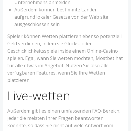
Unternehmens anmelden.
Außerdem können bestimmte Länder
aufgrund lokaler Gesetze von der Web site
ausgeschlossen sein.
Spieler können Wetten platzieren ebenso potenziell
Geld verdienen, indem sie Glücks- oder
Geschicklichkeitsspiele inside einem Online-Casino
spielen. Egal, wann Sie wetten möchten, Mostbet hat
für alle etwas im Angebot. Nutzen Sie also alle
verfügbaren Features, wenn Sie Ihre Wetten
platzieren.
Live-wetten
Außerdem gibt es einen umfassenden FAQ-Bereich,
jeder die meisten Ihrer Fragen beantworten
koennte, so dass Sie nicht auf viele Antwort vom