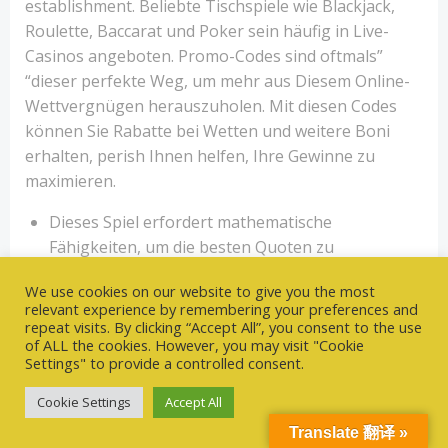
establishment. Beliebte Tischspiele wie Blackjack,
Roulette, Baccarat und Poker sein häufig in Live-
Casinos angeboten. Promo-Codes sind oftmals”
“dieser perfekte Weg, um mehr aus Diesem Online-
Wettvergnügen herauszuholen. Mit diesen Codes
können Sie Rabatte bei Wetten und weitere Boni
erhalten, perish Ihnen helfen, Ihre Gewinne zu
maximieren.
Dieses Spiel erfordert mathematische
Fähigkeiten, um die besten Quoten zu
berechnen ebenso das Haus sowie den Rest
We use cookies on our website to give you the most
dieser Teilnehmer zu schlagen.
relevant experience by remembering your preferences and
Außerdem kann ein Aktionscode hinzugefügt
repeat visits. By clicking “Accept All”, you consent to the use
of ALL the cookies. However, you may visit "Cookie
werden, falls der Benutzer den hat.
Settings" to provide a controlled consent.
Der Mostbet Bonus und dessen vielseitige
Arten lässt das Mostbet Erlebnis deutlich an
Cookie Settings
Accept All
Attraktivität gewinnen.
Translate 翻译 »
Es gibt verschiedene Roulette-Stile,” “aber die