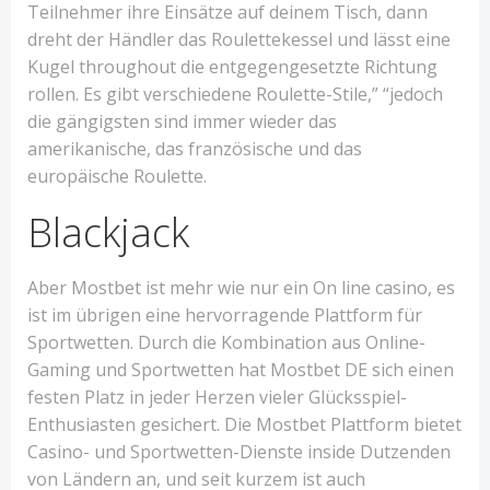
Teilnehmer ihre Einsätze auf deinem Tisch, dann
dreht der Händler das Roulettekessel und lässt eine
Kugel throughout die entgegengesetzte Richtung
rollen. Es gibt verschiedene Roulette-Stile,” “jedoch
die gängigsten sind immer wieder das
amerikanische, das französische und das
europäische Roulette.
Blackjack
Aber Mostbet ist mehr wie nur ein On line casino, es
ist im übrigen eine hervorragende Plattform für
Sportwetten. Durch die Kombination aus Online-
Gaming und Sportwetten hat Mostbet DE sich einen
festen Platz in jeder Herzen vieler Glücksspiel-
Enthusiasten gesichert. Die Mostbet Plattform bietet
Casino- und Sportwetten-Dienste inside Dutzenden
von Ländern an, und seit kurzem ist auch