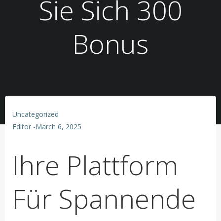
Sie Sich 300
Bonus
Uncategorized
Editor
-
March 6, 2025
Ihre Plattform
Für Spannende