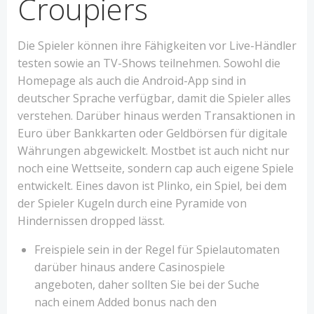
Croupiers
Die Spieler können ihre Fähigkeiten vor Live-Händler
testen sowie an TV-Shows teilnehmen. Sowohl die
Homepage als auch die Android-App sind in
deutscher Sprache verfügbar, damit die Spieler alles
verstehen. Darüber hinaus werden Transaktionen in
Euro über Bankkarten oder Geldbörsen für digitale
Währungen abgewickelt. Mostbet ist auch nicht nur
noch eine Wettseite, sondern cap auch eigene Spiele
entwickelt. Eines davon ist Plinko, ein Spiel, bei dem
der Spieler Kugeln durch eine Pyramide von
Hindernissen dropped lässt.
Freispiele sein in der Regel für Spielautomaten
darüber hinaus andere Casinospiele
angeboten, daher sollten Sie bei der Suche
nach einem Added bonus nach den