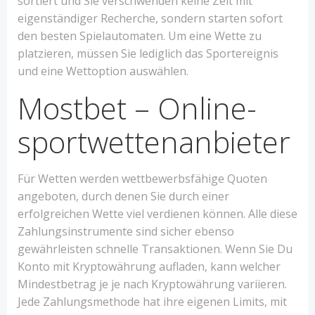
sortiert und Sie verschwenden keine Zeit mit
eigenständiger Recherche, sondern starten sofort
den besten Spielautomaten. Um eine Wette zu
platzieren, müssen Sie lediglich das Sportereignis
und eine Wettoption auswählen.
Mostbet – Online-
sportwettenanbieter
Für Wetten werden wettbewerbsfähige Quoten
angeboten, durch denen Sie durch einer
erfolgreichen Wette viel verdienen können. Alle diese
Zahlungsinstrumente sind sicher ebenso
gewährleisten schnelle Transaktionen. Wenn Sie Du
Konto mit Kryptowährung aufladen, kann welcher
Mindestbetrag je je nach Kryptowährung variieren.
Jede Zahlungsmethode hat ihre eigenen Limits, mit