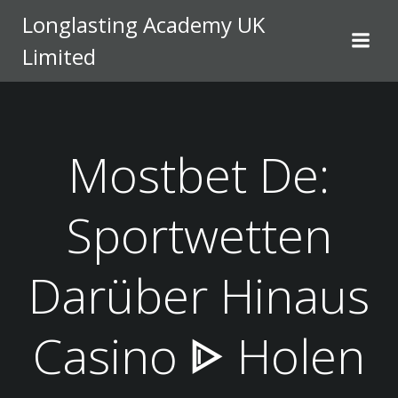
Skip
Longlasting Academy UK
to
Limited
content
Mostbet De:
Sportwetten
Darüber Hinaus
Casino ᐈ Holen