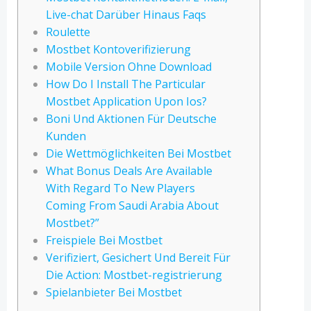
Live-chat Darüber Hinaus Faqs
Roulette
Mostbet Kontoverifizierung
Mobile Version Ohne Download
How Do I Install The Particular
Mostbet Application Upon Ios?
Boni Und Aktionen Für Deutsche
Kunden
Die Wettmöglichkeiten Bei Mostbet
What Bonus Deals Are Available
With Regard To New Players
Coming From Saudi Arabia About
Mostbet?”
Freispiele Bei Mostbet
Verifiziert, Gesichert Und Bereit Für
Die Action: Mostbet-registrierung
Spielanbieter Bei Mostbet