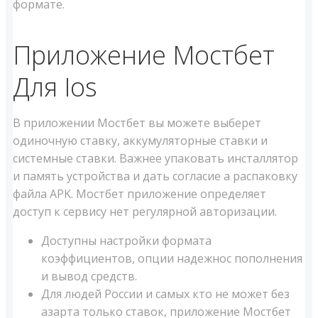
формате.
Приложение Мостбет
Для Ios
В приложении Мостбет вы можете выберет
одиночную ставку, аккумуляторные ставки и
системные ставки. Важнее упаковать инсталлятор
и память устройства и дать согласие а распаковку
файла APK. Мостбет приложение определяет
доступ к сервису нет регулярной авторизации.
Доступны настройки формата
коэффициентов, опции надежнос пополнения
и вывод средств.
Для людей России и самых кто не может без
азарта только ставок, приложение Мостбет