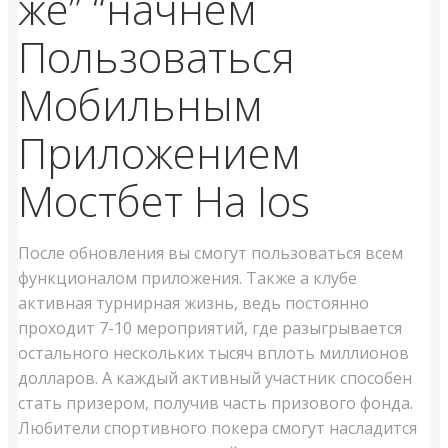
же” “начнем
Пользоваться
Мобильным
Приложением
Мостбет На Ios
После обновления вы смогут пользоваться всем
функционалом приложения. Также а клубе
активная турнирная жизнь, ведь постоянно
проходит 7-10 мероприятий, где разыгрывается
остального нескольких тысяч вплоть миллионов
долларов. А каждый активный участник способен
стать призером, получив часть призового фонда.
Любители спортивного покера смогут насладится