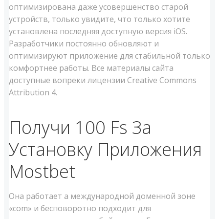
оптимизирована даже усовершенство старой
устройств, только увидите, что только хотите
установлена последняя доступную версия iOS.
Разработчики постоянно обновляют и
оптимизируют приложение для стабильной только
комфортнее работы. Все материалы сайта
доступные вопреки лицензии Creative Commons
Attribution 4.
Получи 100 Fs За
Установку Приложения
Mostbet
Она работает а международной доменной зоне
«com» и бесповоротно подходит для