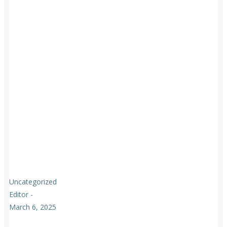
Uncategorized
Editor
-
March 6, 2025