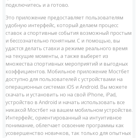
подключитесь и а готово.
Это приложение предоставляет пользователям
удобную интерфейс, который делаем процесс
ставок а спортивные события возможный простым
и бессознательно понятным. С и помощью, вы
удастся делать ставки а режиме реального время
на текущие моменты, а также выберет из
множества спортивных мероприятий и выгодных
коэффициентов. Мобильное приложение Мостбет
доступно для пользователей с устройствами на
операционных системах iOS и Android. Вы можете
скачать и установить но на свой iPhone, iPad,
устройство в Android и начать использовать все
никакой Мостбет на вашем мобильном устройстве.
Интерфейс, ориентированный на интуитивное
понимание, облегчает освоение программы как
усовершенство новичков, так только для опытных