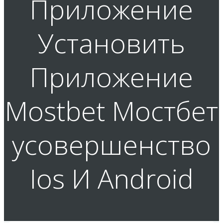
Приложение
Установить
Приложение
Mostbet Мостбет
усовершенство
Ios И Android