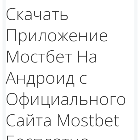
Скачать
Приложение
Мостбет На
Андроид с
Официального
Сайта Mostbet