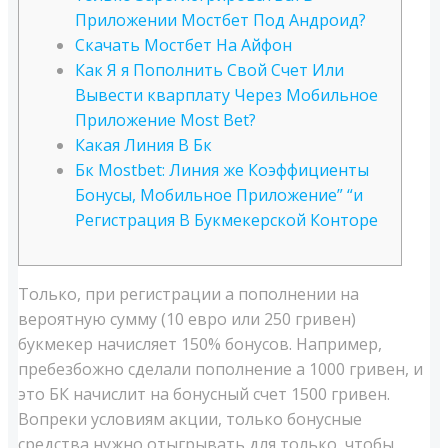
Приложении Мостбет Под Андроид?
Скачать Мостбет На Айфон
Как Я я Пополнить Свой Счет Или
Вывести кварплату Через Мобильное
Приложение Most Bet?
Какая Линия В Бк
Бк Mostbet: Линия же Коэффициенты
Бонусы, Мобильное Приложение” “и
Регистрация В Букмекерской Конторе
Только, при регистрации а пополнении на
вероятную сумму (10 евро или 250 гривен)
букмекер начисляет 150% бонусов. Например,
пребезбожно сделали пополнение а 1000 гривен, и
это БК начислит на бонусный счет 1500 гривен.
Вопреки условиям акции, только бонусные
средства нужно отыгрывать для только, чтобы