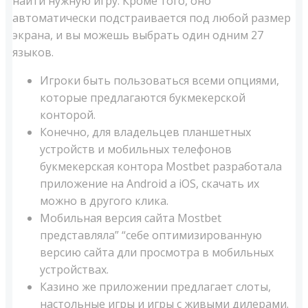
найти нужную игру. Кроме того, оно
автоматически подстраивается под любой размер
экрана, и вы можешь выбрать один одним 27
языков.
Игроки быть пользоваться всеми опциями,
которые предлагаются букмекерской
конторой.
Конечно, для владельцев планшетных
устройств и мобильных телефонов
букмекерская контора Mostbet разработала
приложение на Android а iOS, скачать их
можно в другого клика.
Мобильная версия сайта Mostbet
представляла” “себе оптимизированную
версию сайта дли просмотра в мобильных
устройствах.
Казино же приложении предлагает слоты,
настольные игры и игры с живыми дилерами.