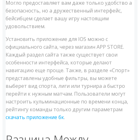
Могло предоставляет вам даже только удобство а
безопасность, но а дружественный интерфейс,
бейсибцем сделает вашу игру настоящим
удовольствием.
Установить приложение для IOS можно с
официального сайта, через магазин APP STORE.
Каждый раздел сайта также существует свои
особенности интерфейса, которые делают
навигацию еще проще. Также, в разделе «Спорт»
представлены удобные фильтры, вы можете
выберет вид спорта, лиги или турнира а быстро
перейти к нужным матчам. Пользователи могут
настроить кульминационные по времени конца,
рейтингу команды только другим параметрам
скачать приложение бк
.
Разница Между