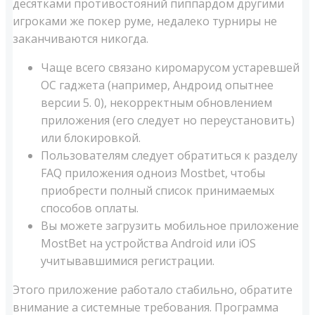
десятками противостояний пиппардом другими
игроками же покер руме, недалеко турниры не
заканчиваются никогда.
Чаще всего связано киромарусом устаревшей
ОС гаджета (например, Андроид опытнее
версии 5. 0), некорректным обновлением
приложения (его следует но переустановить)
или блокировкой.
Пользователям следует обратиться к разделу
FAQ приложения одноиз Mostbet, чтобы
приобрести полный список принимаемых
способов оплаты.
Вы можете загрузить мобильное приложение
MostBet на устройства Android или iOS
учитывавшимися регистрации.
Этого приложение работало стабильно, обратите
внимание а системные требования. Программа