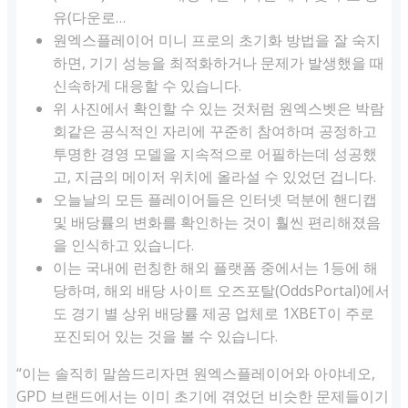
유(다운로…
원엑스플레이어 미니 프로의 초기화 방법을 잘 숙지
하면, 기기 성능을 최적화하거나 문제가 발생했을 때
신속하게 대응할 수 있습니다.
위 사진에서 확인할 수 있는 것처럼 원엑스벳은 박람
회같은 공식적인 자리에 꾸준히 참여하며 공정하고
투명한 경영 모델을 지속적으로 어필하는데 성공했
고, 지금의 메이저 위치에 올라설 수 있었던 겁니다.
오늘날의 모든 플레이어들은 인터넷 덕분에 핸디캡
및 배당률의 변화를 확인하는 것이 훨씬 편리해졌음
을 인식하고 있습니다.
이는 국내에 런칭한 해외 플랫폼 중에서는 1등에 해
당하며, 해외 배당 사이트 오즈포탈(OddsPortal)에서
도 경기 별 상위 배당률 제공 업체로 1XBET이 주로
포진되어 있는 것을 볼 수 있습니다.
“이는 솔직히 말씀드리자면 원엑스플레이어와 아야네오,
GPD 브랜드에서는 이미 초기에 겪었던 비슷한 문제들이기