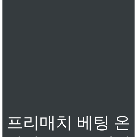
프리매치 베팅 온