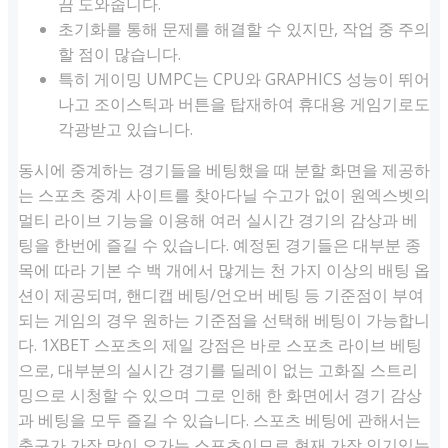
끔 도와줍니다.
초기화를 통해 문제를 해결할 수 있지만, 작업 중 주의
할 점이 많습니다.
특히 게이밍 UMPC는 CPU와 GRAPHICS 성능이 뛰어
나고 조이스틱과 버튼을 탑재하여 휴대용 게임기로도
각광받고 있습니다.
동시에 중계하는 경기들을 베팅했을 때 분할 화면을 제공하
는 스포츠 중계 사이트를 찾아다닐 수고가 없이 원엑스벳의
멀티 라이브 기능을 이용해 여러 실시간 경기의 감상과 베
팅을 한번에 즐길 수 있습니다. 예정된 경기들은 대부분 종
목에 따라 기본 수 백 개에서 많게는 천 가지 이상의 배팅 옵
션이 제공되며, 핸디캡 베팅/언오버 베팅 등 기준점이 부여
되는 게임의 경우 원하는 기준점을 선택해 베팅이 가능합니
다. 1XBET 스포츠의 제일 강점은 바로 스포츠 라이브 베팅
으로, 대부분의 실시간 경기를 딜레이 없는 고화질 스트리
밍으로 시청할 수 있으며 그로 인해 한 화면에서 경기 감상
과 베팅을 모두 즐길 수 있습니다. 스포츠 베팅에 관해서는
축구가 가장 많이 오가는 스포츠이므로 현재 가장 인기있는