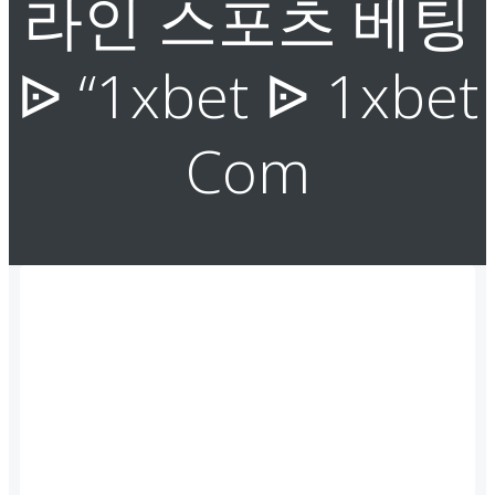
라인 스포츠 베팅
ᐉ “1xbet ᐉ 1xbet
Com