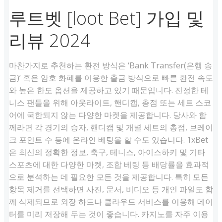
루트벳 [loot Bet] 가입 및
리뷰 2024
마찬가지로 추천하는 환전 방식은 ‘Bank Transfer(은행 송
금)’ 혹은 암호 화폐를 이용한 출금 방식으로 빠른 환전 속도
와 높은 한도 옵션을 제공하고 있기 때문입니다. 진정한 테
니스 팬들을 위해 아웃라이트, 핸디캡, 총점 또는 세트 스코
어에 국한되지 않는 다양한 마켓을 제공합니다. 당사와 함
께라면 각 경기의 승자, 핸디캡 및 개별 세트의 총점, 브레이
크 포인트 수 등에 온라인 베팅을 할 수도 있습니다. 1xBet
은 최신의 정확한 정보, 축구, 테니스, 아이스하키 및 기타
스포츠에 대한 다양한 마켓, 조합 베팅 등 배당률을 효과적
으로 분석하는 데 필요한 모든 것을 제공합니다. 특히 모든
항목 제거를 선택하면 사진, 문서, 비디오 등 개인 파일도 함
께 삭제되므로 외장 하드나 클라우드 서비스를 이용해 데이
터를 미리 저장해 두는 것이 좋습니다. 카지노를 자주 이용