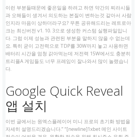
이런 부분들때문에 좋은일을 하려고 하면 약간의 찌라시들
과 오해들이 생겨서 의도하는 본질이 변하는것 같아서 사람
인지라 마음이 상하더라구요? 무튼 공유해드리는 레트로아
크는 최신버전 v1. 10. 3으로 생성한 커스텀 실행파일입니
다. 그럼 이제 성능과 관련된 부분을 말하지 않을 수 없는데
요. 특히 굳이 고전력으로 TDP를 30W까지 놓고 사용하면
배터리 시간을 엄청 갉아먹는데 저전력 15W에서도 충분히
트리플A 게임들도 너무 프레임이 잘나와서 많이 놀랬습니
다.
Google Quick Reveal
앱 설치
이번 글에서는 원엑스플레이어 미니 프로의 초기화 방법을
자세히 설명드리겠습니다.” “[newline]1xbet 메인 사이트
접속이 어려울 경우, 원활한 접속을 위해 최신주소 우회 주