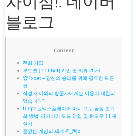
차이점!: 네이버
블로그
Content
전화 가입
루트벳 [loot Bet] 가입 및 리뷰 2024
🏆1xbet – 당신의 승리를 위해 필요한 모든
것!
작성자 이외의 방문자에게는 이용이 제한되
었습니다”
Umpc 원엑스플레이어 미니 프로 공장 초기
화 방법: 리커버리 모드 진입 및 윈도우 11 재
설치
끝없는 게임의 세계 @_@)b