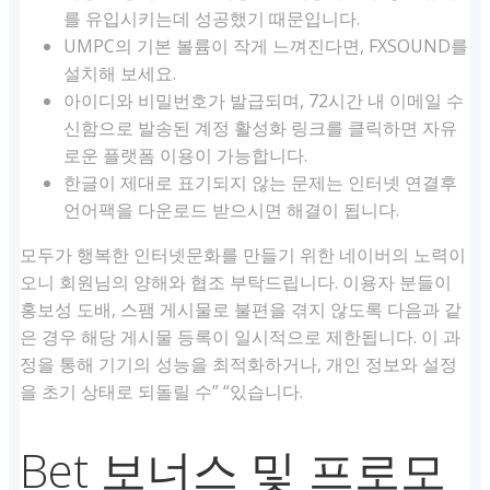
를 유입시키는데 성공했기 때문입니다.
UMPC의 기본 볼륨이 작게 느껴진다면, FXSOUND를
설치해 보세요.
아이디와 비밀번호가 발급되며, 72시간 내 이메일 수
신함으로 발송된 계정 활성화 링크를 클릭하면 자유
로운 플랫폼 이용이 가능합니다.
한글이 제대로 표기되지 않는 문제는 인터넷 연결후
언어팩을 다운로드 받으시면 해결이 됩니다.
모두가 행복한 인터넷문화를 만들기 위한 네이버의 노력이
오니 회원님의 양해와 협조 부탁드립니다. 이용자 분들이
홍보성 도배, 스팸 게시물로 불편을 겪지 않도록 다음과 같
은 경우 해당 게시물 등록이 일시적으로 제한됩니다. 이 과
정을 통해 기기의 성능을 최적화하거나, 개인 정보와 설정
을 초기 상태로 되돌릴 수” “있습니다.
Bet 보너스 및 프로모