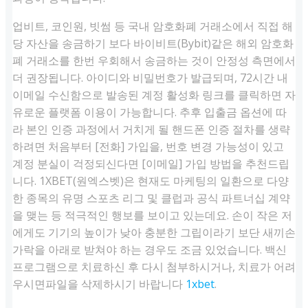
업비트, 코인원, 빗썸 등 국내 암호화폐 거래소에서 직접 해
당 자산을 송금하기 보다 바이비트(Bybit)같은 해외 암호화
폐 거래소를 한번 우회해서 송금하는 것이 안정성 측면에서
더 권장됩니다. 아이디와 비밀번호가 발급되며, 72시간 내
이메일 수신함으로 발송된 계정 활성화 링크를 클릭하면 자
유로운 플랫폼 이용이 가능합니다. 추후 입출금 옵션에 따
라 본인 인증 과정에서 거치게 될 핸드폰 인증 절차를 생략
하려면 처음부터 [전화] 가입을, 번호 변경 가능성이 있고
계정 분실이 걱정되신다면 [이메일] 가입 방법을 추천드립
니다. 1XBET(원엑스벳)은 현재도 마케팅의 일환으로 다양
한 종목의 유명 스포츠 리그 및 클럽과 공식 파트너십 계약
을 맺는 등 적극적인 행보를 보이고 있는데요. 손이 작은 저
에게도 기기의 높이가 낮아 충분한 그립이라기 보단 새끼손
가락을 아래로 받쳐야 하는 경우도 조금 있었습니다. 백신
프로그램으로 치료하신 후 다시 첨부하시거나, 치료가 어려
우시면파일을 삭제하시기 바랍니다
1xbet
.