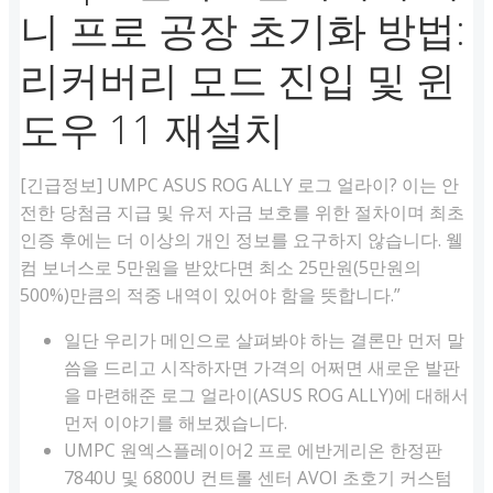
니 프로 공장 초기화 방법:
리커버리 모드 진입 및 윈
도우 11 재설치
[긴급정보] UMPC ASUS ROG ALLY 로그 얼라이? 이는 안
전한 당첨금 지급 및 유저 자금 보호를 위한 절차이며 최초
인증 후에는 더 이상의 개인 정보를 요구하지 않습니다. 웰
컴 보너스로 5만원을 받았다면 최소 25만원(5만원의
500%)만큼의 적중 내역이 있어야 함을 뜻합니다.”
일단 우리가 메인으로 살펴봐야 하는 결론만 먼저 말
씀을 드리고 시작하자면 가격의 어쩌면 새로운 발판
을 마련해준 로그 얼라이(ASUS ROG ALLY)에 대해서
먼저 이야기를 해보겠습니다.
UMPC 원엑스플레이어2 프로 에반게리온 한정판
7840U 및 6800U 컨트롤 센터 AVOI 초호기 커스텀