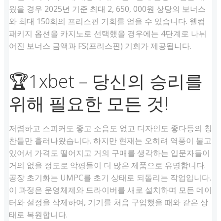
웠을 경우 2025년 기준 최대 2, 650, 000원 상당의 보너스
와 최대 150회의 프리스핀 기회를 얻을 수 있습니다. 웰컴
패키지 옵션을 카지노로 선택했을 경우에는 4단계로 나뉘
어진 보너스 금액과 FS(프리스핀) 기회가 제공됩니다.
🏆1xbet – 당신의 승리를
위해 필요한 모든 것!
저렴하고 스피커도 좋고 소음도 없고 디자인도 좋다등의 칭
찬들만 흘러나왔습니다. 하지만 현재는 오히려 역풍이 불고
있어서 가격도 떨어지고 거의 구매를 생각하는 입문자들이
거의 없을 정도로 악평들이 더 많은 제품으로 유명합니다.
공장 초기화는 UMPC를 초기 상태로 되돌리는 작업입니다.
이 과정은 운영체제와 드라이버를 새로 설치하며 모든 데이
터와 설정을 삭제하여, 기기를 처음 구입했을 때와 같은 상
태로 복원합니다.