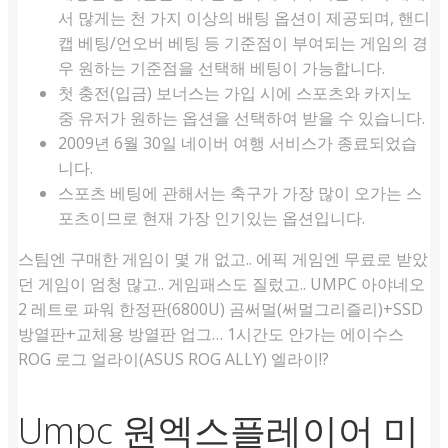
서 많게는 천 가지 이상의 배팅 옵션이 제공되며, 핸디
캡 베팅/언오버 베팅 등 기준점이 부여되는 게임의 경
우 원하는 기준점을 선택해 베팅이 가능합니다.
첫 충전(입금) 보너스는 가입 시에 스포츠와 카지노
중 유저가 원하는 옵션을 선택하여 받을 수 있습니다.
2009년 6월 30일 네이버 여행 서비스가 종료되었습
니다.
스포츠 베팅에 관해서는 축구가 가장 많이 오가는 스
포츠이므로 현재 가장 인기있는 옵션입니다.
스팀엔 구매한 게임이 몇 개 없고.. 에픽 게임엔 무료로 받았
던 게임이 엄청 많고.. 게임패스도 질렀고.. UMPC 아야네오
2 레트로 파워 한정판(6800U) 곰써멀(써멀그리즐리)+SSD
방열판+교체용 방열판 업그… 1시간도 안가는 에이수스
ROG 로그 얼라이(ASUS ROG ALLY) 엘라이!?
Umpc 원엑스플레이어 미