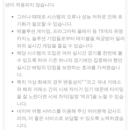
션이 적용되지 않습니다.
그러나 때때로 시스템의 오류나 성능 저하로 인해 초
기화가 필요할 수 있습니다.
에볼루션 게이밍, 프라그마틱 플레이 등 19개의 유명
카지노 솔루션 기업들로부터 테이블을 제공받아 딜러
와의 실시간 게임을 즐길 수 있습니다.
해당 시스템의 도입은 여러 실시간 경기를 한번에 볼
수 있도록 하여 기존 하나의 경기에만 집중해야 했던
실시간 배팅의 단점을 보완하는 효과를 가져왔습니
다.
특히 가상 화폐의 경우 변동성이” “크고 국내 거래소
와 해외 거래소 간의 시세 차이가 있기 때문에 타이밍
을 잘 노린다면 시세 차익(일명 ‘역프’)을 노릴 수 있습
니다.
네이버 여행 서비스를 이용해 주신 여러분께 감사드
리며, 더 좋은 서비스로 보답할 수 있도록 노력하겠습
니다.