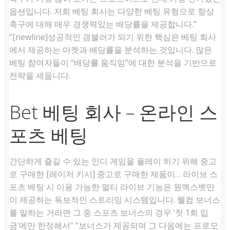
옵션입니다. 저희 베팅 회사는 다양한 베팅 유형으로 항상
축구에 대해 매우 경쟁력있는 배당률을 제공합니다.”
“[newline]성공적인 갬블러가 되기 위한 핵심은 베팅 회사
에서 제공하는 마켓과 배당률을 분석하는 것입니다. 많은
베팅 참여자들이 “배당률 움직임”에 대한 분석을 기반으로
전략을 세웁니다.
Bet 베팅 회사 – 온라인 스
포츠 베팅
간단하게 즐길 수 있는 인디 게임을 플레이 하기 위해 중고
로 구매한 [레이저 키시] 중고로 구매한 제품이… 라이브 스
포츠 베팅 시 이용 가능한 멀티 라이브 기능은 원엑스벳만
이 제공하는 독보적인 스트리밍 시스템입니다. 웰컴 보너스
를 말하는 거라면 그 중 스포츠 보너스의 경우 ‘첫 1회 입
금’에만 한정해서” “보너스가 제공되며 그 다음에는 프로모