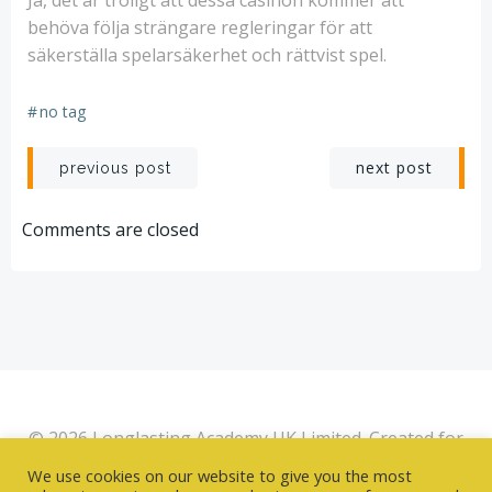
Ja, det är troligt att dessa casinon kommer att
behöva följa strängare regleringar för att
säkerställa spelarsäkerhet och rättvist spel.
#
no tag
Post
Post
next post
previous post
navigation
navigation
Comments are closed
© 2026 Longlasting Academy UK Limited. Created for
free using WordPress and
Colibri
We use cookies on our website to give you the most