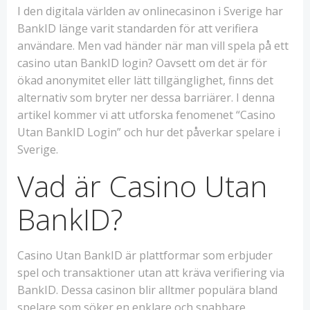
I den digitala världen av onlinecasinon i Sverige har
BankID länge varit standarden för att verifiera
användare. Men vad händer när man vill spela på ett
casino utan BankID login? Oavsett om det är för
ökad anonymitet eller lätt tillgänglighet, finns det
alternativ som bryter ner dessa barriärer. I denna
artikel kommer vi att utforska fenomenet “Casino
Utan BankID Login” och hur det påverkar spelare i
Sverige.
Vad är Casino Utan
BankID?
Casino Utan BankID är plattformar som erbjuder
spel och transaktioner utan att kräva verifiering via
BankID. Dessa casinon blir alltmer populära bland
spelare som söker en enklare och snabbare