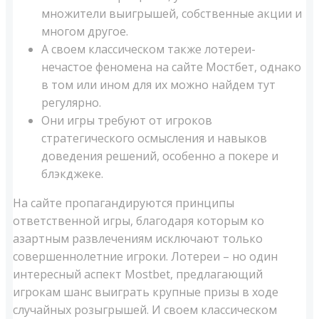
множители выигрышей, собственные акции и
многом другое.
А своем классическом также лотереи-
нечастое феномена на сайте Мостбет, однако
в том или ином для их можно найдем тут
регулярно.
Они игры требуют от игроков
стратегического осмысления и навыков
доведения решений, особенно а покере и
блэкджеке.
На сайте пропагандируются принципы
ответственной игры, благодаря которым ко
азартным развлечениям исключают только
совершеннолетние игроки. Лотереи – но один
интересный аспект Mostbet, предлагающий
игрокам шанс выиграть крупные призы в ходе
случайных розыгрышей. И своем классическом