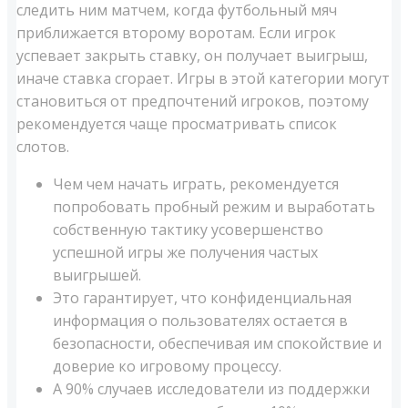
следить ним матчем, когда футбольный мяч
приближается второму воротам. Если игрок
успевает закрыть ставку, он получает выигрыш,
иначе ставка сгорает. Игры в этой категории могут
становиться от предпочтений игроков, поэтому
рекомендуется чаще просматривать список
слотов.
Чем чем начать играть, рекомендуется
попробовать пробный режим и выработать
собственную тактику усовершенство
успешной игры же получения частых
выигрышей.
Это гарантирует, что конфиденциальная
информация о пользователях остается в
безопасности, обеспечивая им спокойствие и
доверие ко игровому процессу.
А 90% случаев исследователи из поддержки