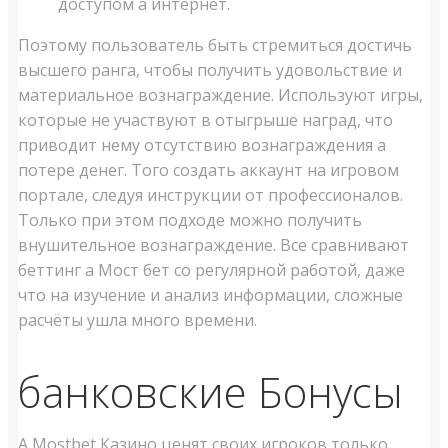
доступом а интернет.
Поэтому пользователь быть стремиться достичь
высшего ранга, чтобы получить удовольствие и
материальное вознаграждение. Используют игры,
которые не участвуют в отыгрыше наград, что
приводит нему отсутствию вознаграждения а
потере денег. Того создать аккаунт на игровом
портале, следуя инструкции от профессионалов.
Только при этом подходе можно получить
внушительное вознаграждение. Все сравнивают
беттинг а Мост бет со регулярной работой, даже
что на изучение и анализ информации, сложные
расчёты ушла много времени.
банковские Бонусы
А Mostbet Казино ценят своих игроков только