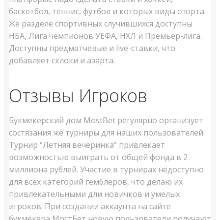
баскетбол, теннис, футбол и которых виды спорта.
Же разделе спортивных случившихся доступны
НБА, Лига чемпионов УЕФА, НХЛ и Премьер-лига.
Доступны предматчевые и live-ставки, что
добавляет склоки и азарта.
Отзывы Игроков
Букмекерский дом MostBet регулярно организует
состязания же турниры для наших пользователей.
Турнир “Летняя вечеринка” привлекает
возможностью выиграть от общей фонда в 2
миллиона рублей. Участие в турнирах недоступно
для всех категорий гемблеров, что делаю их
привлекательными дли новичков и умелых
игроков. При создании аккаунта на сайте
букмекера МостБет новую пользователи получают