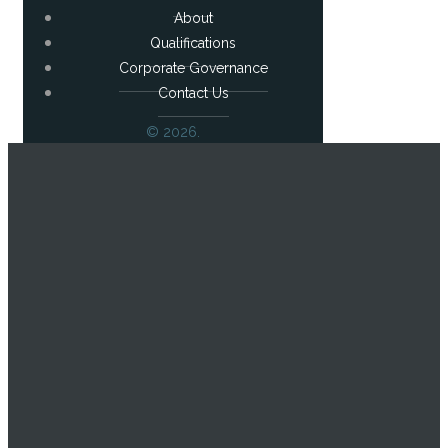
About
Qualifications
Corporate Governance
Contact Us
© 2026.