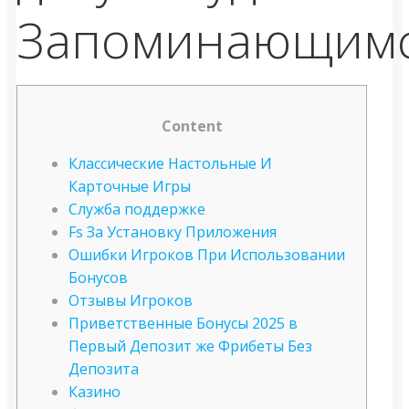
Запоминающимс
Content
Классические Настольные И
Карточные Игры
Служба поддержке
Fs За Установку Приложения
Ошибки Игроков При Использовании
Бонусов
Отзывы Игроков
Приветственные Бонусы 2025 в
Первый Депозит же Фрибеты Без
Депозита
Казино