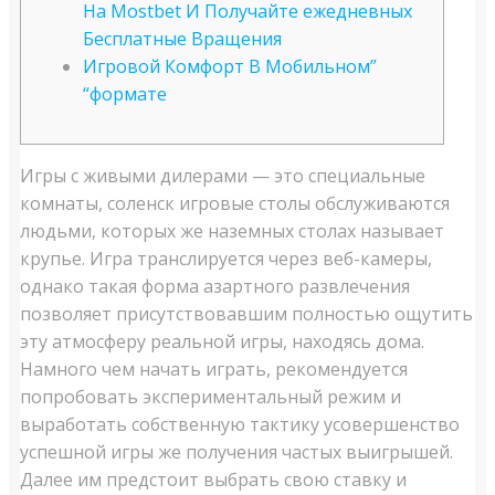
На Mostbet И Получайте ежедневных
Бесплатные Вращения
Игровой Комфорт В Мобильном”
“формате
Игры с живыми дилерами — это специальные
комнаты, соленск игровые столы обслуживаются
людьми, которых же наземных столах называет
крупье. Игра транслируется через веб-камеры,
однако такая форма азартного развлечения
позволяет присутствовавшим полностью ощутить
эту атмосферу реальной игры, находясь дома.
Намного чем начать играть, рекомендуется
попробовать экспериментальный режим и
выработать собственную тактику усовершенство
успешной игры же получения частых выигрышей.
Далее им предстоит выбрать свою ставку и