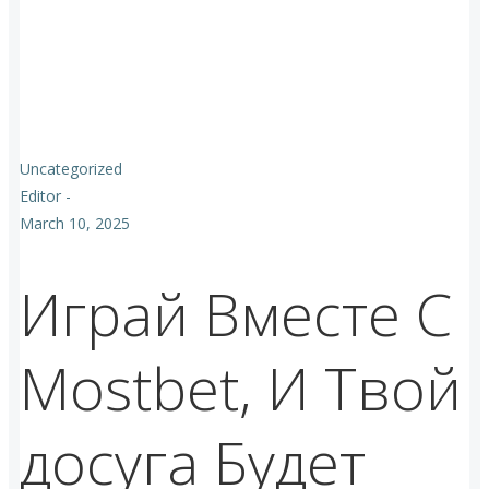
Uncategorized
Editor
-
March 10, 2025
Играй Вместе С
Mostbet, И Твой
досуга Будет