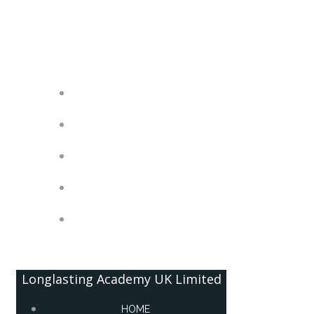
Skip
Longlasting Academy UK Limited
to
content
HOME
ABOUT
QUALIFICATIONS
CORPORATE GOVERNANCE
CONTACT US
Longlasting Academy UK Limited
HOME