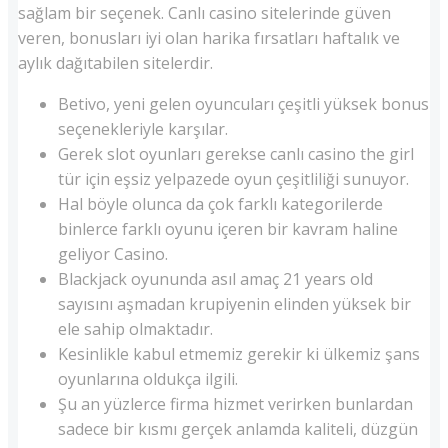
sağlam bir seçenek. Canlı casino sitelerinde güven
veren, bonusları iyi olan harika fırsatları haftalık ve
aylık dağıtabilen sitelerdir.
Betivo, yeni gelen oyuncuları çeşitli yüksek bonus
seçenekleriyle karşılar.
Gerek slot oyunları gerekse canlı casino the girl
tür için eşsiz yelpazede oyun çeşitliliği sunuyor.
Hal böyle olunca da çok farklı kategorilerde
binlerce farklı oyunu içeren bir kavram haline
geliyor Casino.
Blackjack oyununda asıl amaç 21 years old
sayısını aşmadan krupiyenin elinden yüksek bir
ele sahip olmaktadır.
Kesinlikle kabul etmemiz gerekir ki ülkemiz şans
oyunlarına oldukça ilgili.
Şu an yüzlerce firma hizmet verirken bunlardan
sadece bir kısmı gerçek anlamda kaliteli, düzgün