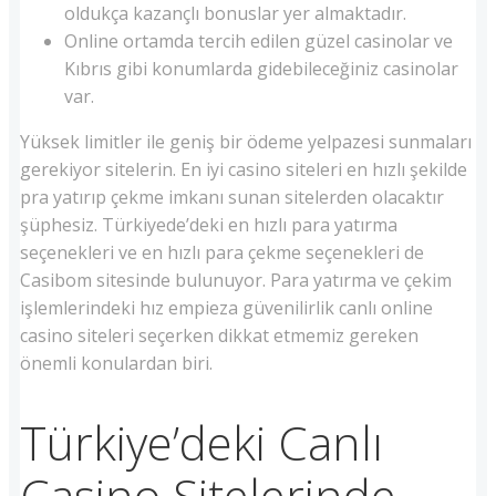
oldukça kazançlı bonuslar yer almaktadır.
Online ortamda tercih edilen güzel casinolar ve
Kıbrıs gibi konumlarda gidebileceğiniz casinolar
var.
Yüksek limitler ile geniş bir ödeme yelpazesi sunmaları
gerekiyor sitelerin. En iyi casino siteleri en hızlı şekilde
pra yatırıp çekme imkanı sunan sitelerden olacaktır
şüphesiz. Türkiyede’deki en hızlı para yatırma
seçenekleri ve en hızlı para çekme seçenekleri de
Casibom sitesinde bulunuyor. Para yatırma ve çekim
işlemlerindeki hız empieza güvenilirlik canlı online
casino siteleri seçerken dikkat etmemiz gereken
önemli konulardan biri.
Türkiye’deki Canlı
Casino Sitelerinde