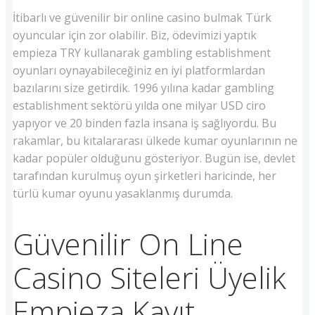
İtibarlı ve güvenilir bir online casino bulmak Türk
oyuncular için zor olabilir. Biz, ödevimizi yaptık
empieza TRY kullanarak gambling establishment
oyunları oynayabileceğiniz en iyi platformlardan
bazılarını size getirdik. 1996 yılına kadar gambling
establishment sektörü yılda one milyar USD ciro
yapıyor ve 20 binden fazla insana iş sağlıyordu. Bu
rakamlar, bu kıtalararası ülkede kumar oyunlarının ne
kadar popüler olduğunu gösteriyor. Bugün ise, devlet
tarafından kurulmuş oyun şirketleri haricinde, her
türlü kumar oyunu yasaklanmış durumda.
Güvenilir On Line
Casino Siteleri Üyelik
Empieza Kayıt