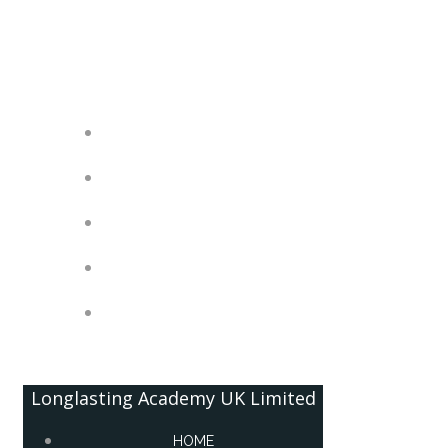
Skip
Longlasting Academy UK Limited
to
content
HOME
ABOUT
QUALIFICATIONS
CORPORATE GOVERNANCE
CONTACT US
Longlasting Academy UK Limited
HOME