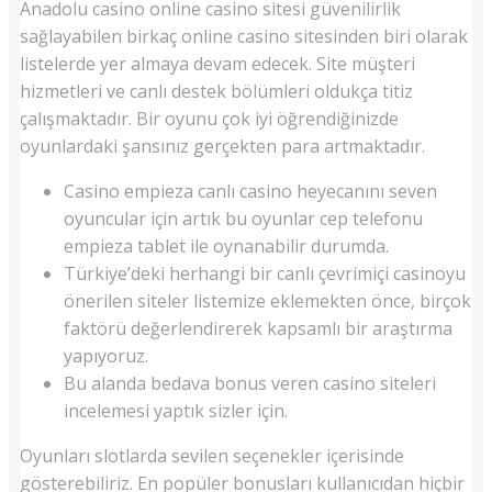
Anadolu casino online casino sitesi güvenilirlik
sağlayabilen birkaç online casino sitesinden biri olarak
listelerde yer almaya devam edecek. Site müşteri
hizmetleri ve canlı destek bölümleri oldukça titiz
çalışmaktadır. Bir oyunu çok iyi öğrendiğinizde
oyunlardaki şansınız gerçekten para artmaktadır.
Casino empieza canlı casino heyecanını seven
oyuncular için artık bu oyunlar cep telefonu
empieza tablet ile oynanabilir durumda.
Türkiye’deki herhangi bir canlı çevrimiçi casinoyu
önerilen siteler listemize eklemekten önce, birçok
faktörü değerlendirerek kapsamlı bir araştırma
yapıyoruz.
Bu alanda bedava bonus veren casino siteleri
incelemesi yaptık sizler için.
Oyunları slotlarda sevilen seçenekler içerisinde
gösterebiliriz. En popüler bonusları kullanıcıdan hiçbir