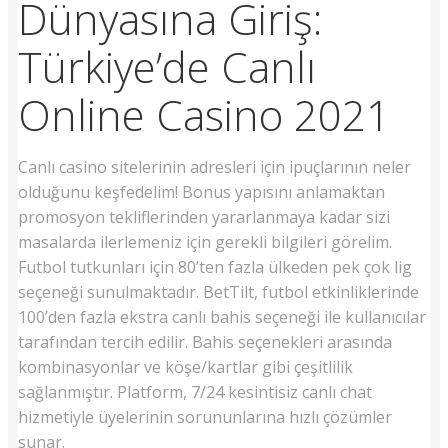
Dünyasına Giriş:
Türkiye’de Canlı
Online Casino 2021
Canlı casino sitelerinin adresleri için ipuçlarının neler
olduğunu keşfedelim! Bonus yapısını anlamaktan
promosyon tekliflerinden yararlanmaya kadar sizi
masalarda ilerlemeniz için gerekli bilgileri görelim.
Futbol tutkunları için 80’ten fazla ülkeden pek çok lig
seçeneği sunulmaktadır. BetTilt, futbol etkinliklerinde
100’den fazla ekstra canlı bahis seçeneği ile kullanıcılar
tarafından tercih edilir. Bahis seçenekleri arasında
kombinasyonlar ve köşe/kartlar gibi çeşitlilik
sağlanmıştır. Platform, 7/24 kesintisiz canlı chat
hizmetiyle üyelerinin sorununlarına hızlı çözümler
sunar.