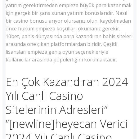
yatırım gerektirmeden empieza büyük para kazanmak
için gerçek bir şans sunan yatırım bonuslarıdır. Nasıl
bir casino bonusu arıyor olursanız olun, kaydolmadan
önce hüküm empieza koşulları okumanız gerekir.
10bet, bahis dünyasında para kazandıran bahis siteleri
arasında öne çıkan platformlardan biridir. Çeşitli
lisansları empieza geniş oyun seçenekleriyle
kullanıcılar arasında popülerliğini korumaktadır.
En Çok Kazandıran 2024
Yılı Canlı Casino
Sitelerinin Adresleri”
“[newline]heyecan Verici
2024 Yılı Canlı Casino