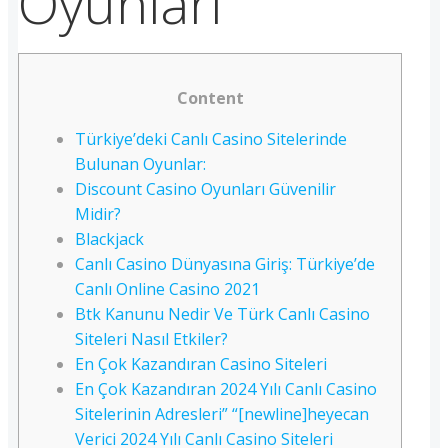
Oyunları
Content
Türkiye’deki Canlı Casino Sitelerinde
Bulunan Oyunlar:
Discount Casino Oyunları Güvenilir
Midir?
Blackjack
Canlı Casino Dünyasına Giriş: Türkiye’de
Canlı Online Casino 2021
Btk Kanunu Nedir Ve Türk Canlı Casino
Siteleri Nasıl Etkiler?
En Çok Kazandıran Casino Siteleri
En Çok Kazandıran 2024 Yılı Canlı Casino
Sitelerinin Adresleri” “[newline]heyecan
Verici 2024 Yılı Canlı Casino Siteleri