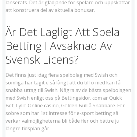
lanserats. Det är glädjande för spelare och uppskattar
att konstruera del av aktuella bonusar.
Är Det Lagligt Att Spela
Betting I Avsaknad Av
Svensk Licens?
Det finns just idag flera spelbolag med Swish och
somliga har tagit e så långt att du till o med kan få
snabba uttag till Swish. Några av de bästa spelbolagen
med Swish enligt oss på Bettingsidor. com är Quick
Bet, Lyllo Online casino, Golden Bull å Snabbare. För
sobre som har 1st intresse för e-sport betting så
verkar valmöjligheterna bli både fler och bättre ju
längre tidsplan går.