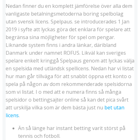
Nedan finner du en komplett jämförelse över alla dem
vanligaste betalningsmetoderna boring spelbolag
utan svensk licens. Spelpaus. se introducerades 1 Jan
2019 i syfte att lyckas göra det enklara för spelare att
begränsa sina möjligheter för spel om pengar.
Liknande system finns i andra länkar, däribland
Danmark under namnet ROFUS. Likväl kan sveriges
spelare enkelt kringgå Spelpaus genom att lyckas välja
en spelsida med utländsk spellicens. Nedan har vi listat
hur man går tillväga för att snabbt öppna ett konto o
spela på någon av dom rekommenderade spelsidorna
som vi listat. I o med att e numera finns så många
spelsidor o bettingsajter online så kan det pica svårt
att urskilja vilka som är dem bästa just nu
bet utan
licens
.
Än så länge har instant betting varit störst på
tennis och fotboll.