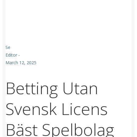
Se
Editor
-
March 12, 2025
Betting Utan
Svensk Licens
Bäst Spelbolag