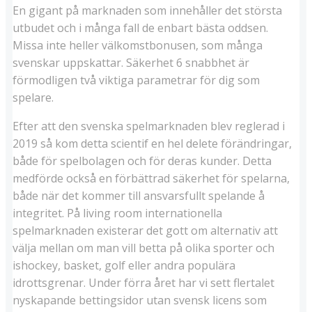
En gigant på marknaden som innehåller det största
utbudet och i många fall de enbart bästa oddsen.
Missa inte heller välkomstbonusen, som många
svenskar uppskattar. Säkerhet 6 snabbhet är
förmodligen två viktiga parametrar för dig som
spelare.
Efter att den svenska spelmarknaden blev reglerad i
2019 så kom detta scientif en hel delete förändringar,
både för spelbolagen och för deras kunder. Detta
medförde också en förbättrad säkerhet för spelarna,
både när det kommer till ansvarsfullt spelande å
integritet. På living room internationella
spelmarknaden existerar det gott om alternativ att
välja mellan om man vill betta på olika sporter och
ishockey, basket, golf eller andra populära
idrottsgrenar. Under förra året har vi sett flertalet
nyskapande bettingsidor utan svensk licens som