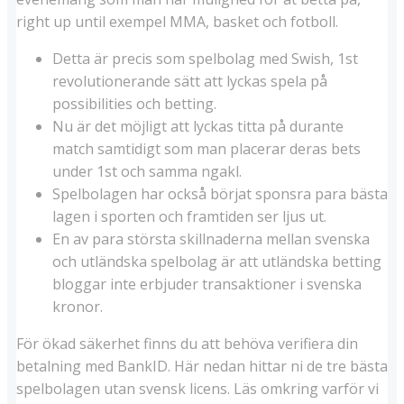
right up until exempel MMA, basket och fotboll.
Detta är precis som spelbolag med Swish, 1st
revolutionerande sätt att lyckas spela på
possibilities och betting.
Nu är det möjligt att lyckas titta på durante
match samtidigt som man placerar deras bets
under 1st och samma ngakl.
Spelbolagen har också börjat sponsra para bästa
lagen i sporten och framtiden ser ljus ut.
En av para största skillnaderna mellan svenska
och utländska spelbolag är att utländska betting
bloggar inte erbjuder transaktioner i svenska
kronor.
För ökad säkerhet finns du att behöva verifiera din
betalning med BankID. Här nedan hittar ni de tre bästa
spelbolagen utan svensk licens. Läs omkring varför vi