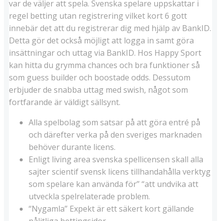
var de väljer att spela. Svenska spelare uppskattar i
regel betting utan registrering vilket kort 6 gott
innebär det att du registrerar dig med hjälp av BankID.
Detta gör det också möjligt att logga in samt göra
insättningar och uttag via BankID. Hos Happy Sport
kan hitta du grymma chances och bra funktioner så
som guess builder och boostade odds. Dessutom
erbjuder de snabba uttag med swish, något som
fortfarande är väldigt sällsynt.
Alla spelbolag som satsar på att göra entré på
och därefter verka på den sveriges marknaden
behöver durante licens.
Enligt living area svenska spellicensen skall alla
sajter scientif svensk licens tillhandahålla verktyg
som spelare kan använda för” “att undvika att
utveckla spelrelaterade problem.
“Nygamla” Expekt är ett säkert kort gällande