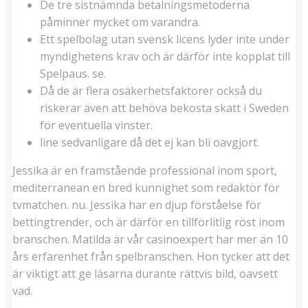
De tre sistnämnda betalningsmetoderna
påminner mycket om varandra.
Ett spelbolag utan svensk licens lyder inte under
myndighetens krav och är därför inte kopplat till
Spelpaus. se.
Då de är flera osäkerhetsfaktorer också du
riskerar även att behöva bekosta skatt i Sweden
för eventuella vinster.
line sedvanligare då det ej kan bli oavgjort.
Jessika är en framstående professional inom sport,
mediterranean en bred kunnighet som redaktör för
tvmatchen. nu. Jessika har en djup förståelse för
bettingtrender, och är därför en tillförlitlig röst inom
branschen. Matilda är vår casinoexpert har mer än 10
års erfarenhet från spelbranschen. Hon tycker att det
är viktigt att ge läsarna durante rättvis bild, oavsett
vad.