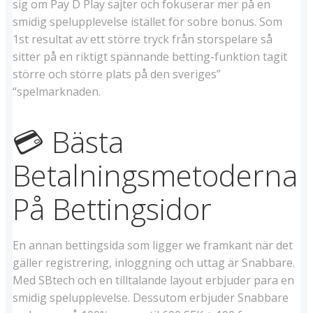
sig om Pay D Play sajter och fokuserar mer på en
smidig spelupplevelse istället för sobre bonus. Som
1st resultat av ett större tryck från storspelare så
sitter på en riktigt spännande betting-funktion tagit
större och större plats på den sveriges”
“spelmarknaden.
💳 Bästa
Betalningsmetoderna
På Bettingsidor
En annan bettingsida som ligger we framkant när det
gäller registrering, inloggning och uttag är Snabbare.
Med SBtech och en tilltalande layout erbjuder para en
smidig spelupplevelse. Dessutom erbjuder Snabbare