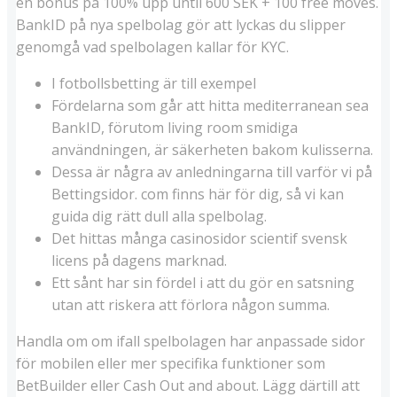
en bonus på 100% upp until 600 SEK + 100 free moves.
BankID på nya spelbolag gör att lyckas du slipper
genomgå vad spelbolagen kallar för KYC.
I fotbollsbetting är till exempel
Fördelarna som går att hitta mediterranean sea
BankID, förutom living room smidiga
användningen, är säkerheten bakom kulisserna.
Dessa är några av anledningarna till varför vi på
Bettingsidor. com finns här för dig, så vi kan
guida dig rätt dull alla spelbolag.
Det hittas många casinosidor scientif svensk
licens på dagens marknad.
Ett sånt har sin fördel i att du gör en satsning
utan att riskera att förlora någon summa.
Handla om om ifall spelbolagen har anpassade sidor
för mobilen eller mer specifika funktioner som
BetBuilder eller Cash Out and about. Lägg därtill att