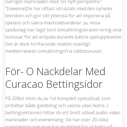
sveriges marknaden med 1st nytt perspektiv.”
“[newline]De har oftast utrustats med den nyheter
tekniken och gör sitt yttersta för att imponera på
spelare och säkra marknadsandelar. Ja, vissa
spelbolag har tagit bort omsättningskraven kring sina
bonusar för att erbjuda durante bättre spelupplevelse.
Det är dock fortfarande relativt ovanligt
mediterranean omsättningsfria oddsbonusar.
För- O Nackdelar Med
Curacao Bettingsidor
På 20Bet möts du av 1st komplett spelutbud, som
omfattar både gambling och casino utan licens. I
bettingsektionen hittar du ett brett utbud audio-video
marknader och evenemang. De har över 20 olika
evenemang som man har mulighed for at betta på,