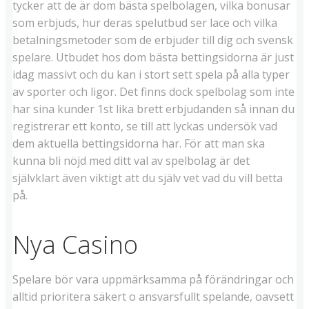
tycker att de är dom bästa spelbolagen, vilka bonusar
som erbjuds, hur deras spelutbud ser lace och vilka
betalningsmetoder som de erbjuder till dig och svensk
spelare. Utbudet hos dom bästa bettingsidorna är just
idag massivt och du kan i stort sett spela på alla typer
av sporter och ligor. Det finns dock spelbolag som inte
har sina kunder 1st lika brett erbjudanden så innan du
registrerar ett konto, se till att lyckas undersök vad
dem aktuella bettingsidorna har. För att man ska
kunna bli nöjd med ditt val av spelbolag är det
självklart även viktigt att du själv vet vad du vill betta
på.
Nya Casino
Spelare bör vara uppmärksamma på förändringar och
alltid prioritera säkert o ansvarsfullt spelande, oavsett