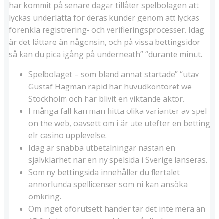
har kommit på senare dagar tillåter spelbolagen att
lyckas underlätta för deras kunder genom att lyckas
förenkla registrering- och verifieringsprocesser. Idag
är det lättare än någonsin, och på vissa bettingsidor
så kan du pica igång på underneath” “durante minut.
Spelbolaget – som bland annat startade” “utav
Gustaf Hagman rapid har huvudkontoret we
Stockholm och har blivit en viktande aktör.
I många fall kan man hitta olika varianter av spel
on the web, oavsett om i är ute utefter en betting
elr casino upplevelse.
Idag är snabba utbetalningar nästan en
självklarhet när en ny spelsida i Sverige lanseras.
Som ny bettingsida innehåller du flertalet
annorlunda spellicenser som ni kan ansöka
omkring.
Om inget oförutsett händer tar det inte mera än