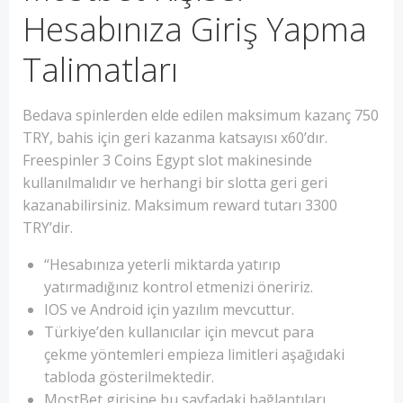
Hesabınıza Giriş Yapma
Talimatları
Bedava spinlerden elde edilen maksimum kazanç 750
TRY, bahis için geri kazanma katsayısı x60’dır.
Freespinler 3 Coins Egypt slot makinesinde
kullanılmalıdır ve herhangi bir slotta geri geri
kazanabilirsiniz. Maksimum reward tutarı 3300
TRY’dir.
“Hesabınıza yeterli miktarda yatırıp
yatırmadığınız kontrol etmenizi öneririz.
IOS ve Android için yazılım mevcuttur.
Türkiye’den kullanıcılar için mevcut para
çekme yöntemleri empieza limitleri aşağıdaki
tabloda gösterilmektedir.
MostBet girişine bu sayfadaki bağlantıları