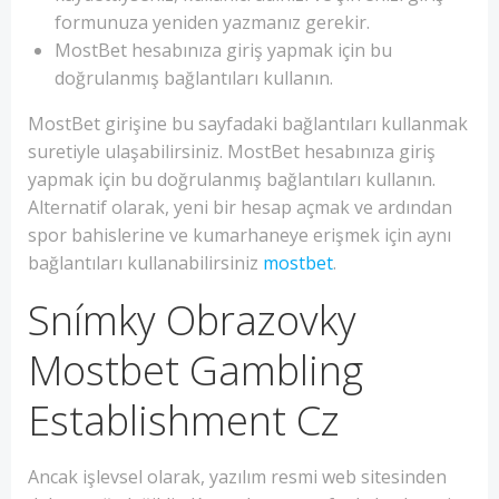
formunuza yeniden yazmanız gerekir.
MostBet hesabınıza giriş yapmak için bu
doğrulanmış bağlantıları kullanın.
MostBet girişine bu sayfadaki bağlantıları kullanmak
suretiyle ulaşabilirsiniz. MostBet hesabınıza giriş
yapmak için bu doğrulanmış bağlantıları kullanın.
Alternatif olarak, yeni bir hesap açmak ve ardından
spor bahislerine ve kumarhaneye erişmek için aynı
bağlantıları kullanabilirsiniz
mostbet
.
Snímky Obrazovky
Mostbet Gambling
Establishment Cz
Ancak işlevsel olarak, yazılım resmi web sitesinden