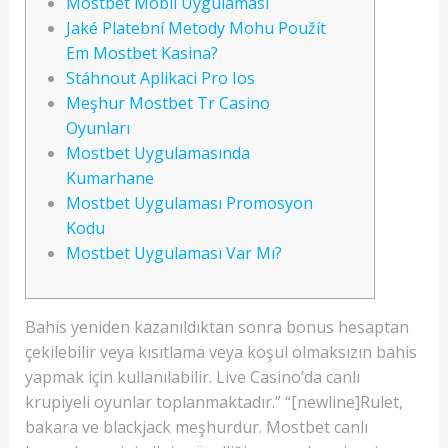
Mostbet Mobil Uygulaması
Jaké Platební Metody Mohu Použít
Em Mostbet Kasina?
Stáhnout Aplikaci Pro Ios
Meşhur Mostbet Tr Casino
Oyunları
Mostbet Uygulamasında
Kumarhane
Mostbet Uygulaması Promosyon
Kodu
Mostbet Uygulaması Var Mı?
Bahis yeniden kazanıldıktan sonra bonus hesaptan
çekilebilir veya kısıtlama veya koşul olmaksızın bahis
yapmak için kullanılabilir. Live Casino’da canlı
krupiyeli oyunlar toplanmaktadır.” “[newline]Rulet,
bakara ve blackjack meşhurdur. Mostbet canlı