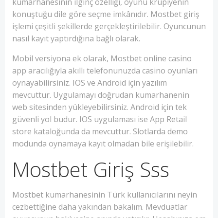
kumarhanesinin ilginç özelliği, oyunu krupiyenin
konuştuğu dile göre seçme imkânıdır. Mostbet giriş
işlemi çeşitli şekillerde gerçekleştirilebilir. Oyuncunun
nasıl kayıt yaptırdığına bağlı olarak.
Mobil versiyona ek olarak, Mostbet online casino
app aracılığıyla akıllı telefonunuzda casino oyunları
oynayabilirsiniz. IOS ve Android için yazılım
mevcuttur. Uygulamayı doğrudan kumarhanenin
web sitesinden yükleyebilirsiniz. Android için tek
güvenli yol budur. IOS uygulaması ise App Retail
store kataloğunda da mevcuttur. Slotlarda demo
modunda oynamaya kayıt olmadan bile erişilebilir.
Mostbet Giriş Sss
Mostbet kumarhanesinin Türk kullanıcılarını neyin
cezbettiğine daha yakından bakalım. Mevduatlar