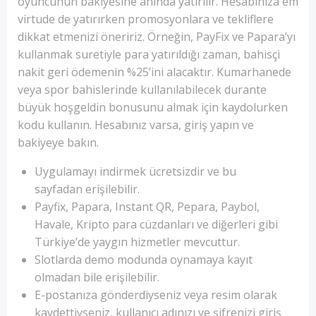
oyuncunun bakiyesine anında yatırılır. Hesabınıza em
virtude de yatırırken promosyonlara ve tekliflere
dikkat etmenizi öneririz. Örneğin, PayFix ve Papara’yı
kullanmak suretiyle para yatırıldığı zaman, bahisçi
nakit geri ödemenin %25’ini alacaktır. Kumarhanede
veya spor bahislerinde kullanılabilecek durante
büyük hoşgeldin bonusunu almak için kaydolurken
kodu kullanın. Hesabınız varsa, giriş yapın ve
bakiyeye bakın.
Uygulamayı indirmek ücretsizdir ve bu
sayfadan erişilebilir.
Payfix, Papara, Instant QR, Pepara, Paybol,
Havale, Kripto para cüzdanları ve diğerleri gibi
Türkiye’de yaygın hizmetler mevcuttur.
Slotlarda demo modunda oynamaya kayıt
olmadan bile erişilebilir.
E-postanıza gönderdiyseniz veya resim olarak
kaydettiyseniz, kullanıcı adınızı ve şifrenizi giriş