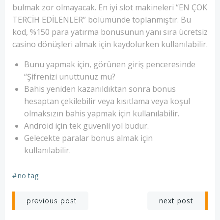
bulmak zor olmayacak. En iyi slot makineleri “EN ÇOK
TERCİH EDİLENLER” bölümünde toplanmıştır. Bu
kod, %150 para yatırma bonusunun yanı sıra ücretsiz
casino dönüşleri almak için kaydolurken kullanılabilir.
Bunu yapmak için, görünen giriş penceresinde
“Şifrenizi unuttunuz mu?
Bahis yeniden kazanıldıktan sonra bonus
hesaptan çekilebilir veya kısıtlama veya koşul
olmaksızın bahis yapmak için kullanılabilir.
Android için tek güvenli yol budur.
Gelecekte paralar bonus almak için
kullanılabilir.
#
no tag
Post
Post
next post
previous post