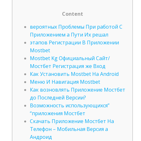
Content
вероятных Проблемы При работой С
Приложением а Пути Их решал
этапов Регистрации В Приложении
Mostbet
Mostbet Kg Официальный Сайт/
Мостбет Регистрация же Вход
Как Установить Mostbet На Android
Меню И Навигация Mostbet
Как возновлять Приложение Мостбет
до Последней Версии?
Возможность использующихся”
“приложения Мостбет
Скачать Приложение Мостбет На
Телефон – Мобильная Версия а
Андроид