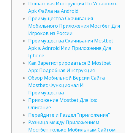
Пошаговая Инструкция По Установке
Apk Файла на Android
Преимущества Скачивания
Мобильного Приложения Мостбет Для
Игроков из России
Преимущества Скачивания Mostbet
Apk в Adnroid Или Приложения Для
Iphone
Как Зарегистрироваться В Mostbet
App: Подробная Инструкция
Обзор Мобильной Версии Сайта
Mostbet: Функционал И
Преимущества
Приложение Mostbet Для Ios:
Описание
Перейдите и Раздел “приложения”
Разница между Приложением
Мостбет только Мобильным Сайтом