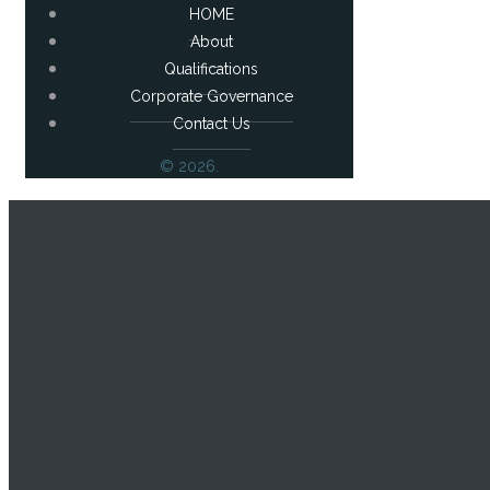
HOME
About
Qualifications
Corporate Governance
Contact Us
© 2026.