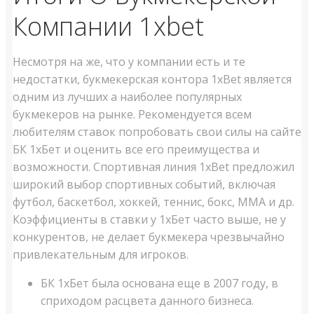
Компании 1xbet
Несмотря на же, что у компании есть и те
недостатки, букмекерская контора 1xBet является
одним из лучших а наиболее популярных
букмекеров на рынке. Рекомендуется всем
любителям ставок попробовать свои силы на сайте
БК 1хБет и оценить все его преимущества и
возможности. Спортивная линия 1xBet предложил
широкий выбор спортивных событий, включая
футбол, баскетбол, хоккей, теннис, бокс, MMA и др.
Коэффициенты в ставки у 1хБет часто выше, не у
конкурентов, не делает букмекера чрезвычайно
привлекательным для игроков.
БК 1хБет была основана еще в 2007 году, в
сприходом расцвета данного бизнеса.