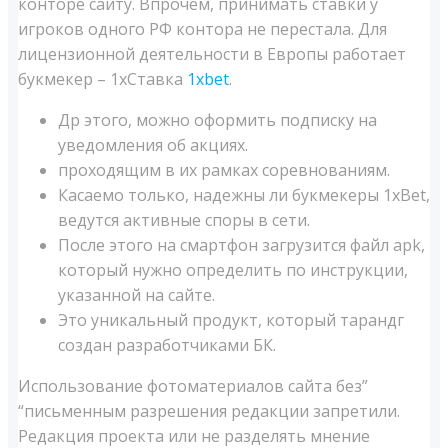
конторе сайту. Впрочем, принимать ставки у
игроков одного РФ контора не перестала. Для
лицензионной деятельности в Европы работает
букмекер – 1xСтавка
1xbet
.
Др этого, можно оформить подписку на
уведомления об акциях.
проходящим в их рамках соревнованиям.
Касаемо только, надежны ли букмекеры 1xBet,
ведутся активные споры в сети.
После этого на смартфон загрузится файл apk,
который нужно определить по инструкции,
указанной на сайте.
Это уникальный продукт, который тарандг
создан разработчиками БК.
Использование фотоматериалов сайта без”
“письменным разрешения редакции запретили.
Редакция проекта или не разделять мнение