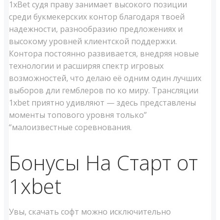
1xBet судя праву занимает высокого позиции
среди букмекерских контор благодаря твоей
надежности, разнообразию предложениях и
высокому уровней клиентской поддержки.
Контора постоянно развивается, внедряя новые
технологии и расширяя спектр игровых
возможностей, что делаю её одним один лучших
выборов дли гемблеров по ко миру. Трансляции
1xbet приятно удивляют — здесь представлены
моменты топового уровня только”
“малоизвестные соревнования.
Бонусы На Старт от
1xbet
Увы, скачать софт можно исключительно