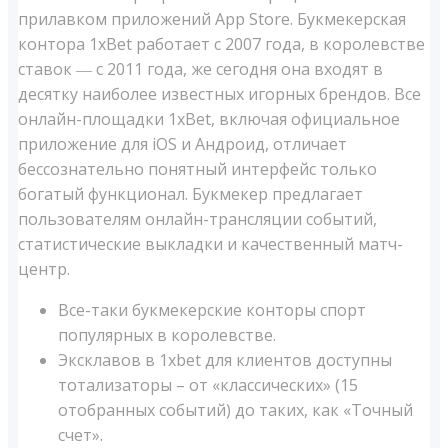
прилавком приложений App Store. Букмекерская
контора 1xBet работает с 2007 года, в королевстве
ставок ― с 2011 года, же сегодня она входят в
десятку наиболее известных игорных брендов. Все
онлайн-площадки 1xBet, включая официальное
приложение для iOS и Андроид, отличает
бессознательно понятный интерфейс только
богатый функционал. Букмекер предлагает
пользователям онлайн-трансляции событий,
статистические выкладки и качественный матч-
центр.
Все-таки букмекерские конторы спорт
популярных в королевстве.
Эксклавов в 1xbet для клиентов доступны
тотализаторы – от «классических» (15
отобранных событий) до таких, как «Точный
счет».