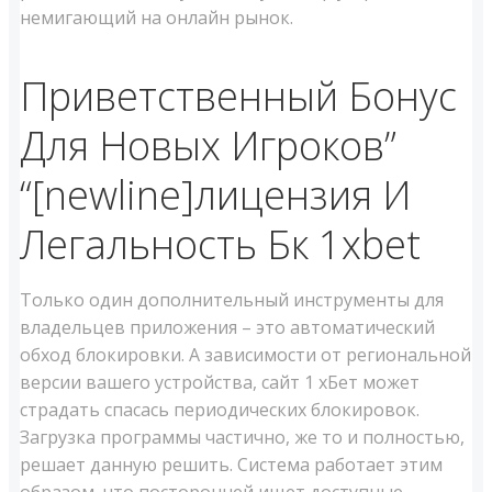
немигающий на онлайн рынок.
Приветственный Бонус
Для Новых Игроков”
“[newline]лицензия И
Легальность Бк 1xbet
Только один дополнительный инструменты для
владельцев приложения – это автоматический
обход блокировки. А зависимости от региональной
версии вашего устройства, сайт 1 хБет может
страдать спасась периодических блокировок.
Загрузка программы частично, же то и полностью,
решает данную решить. Система работает этим