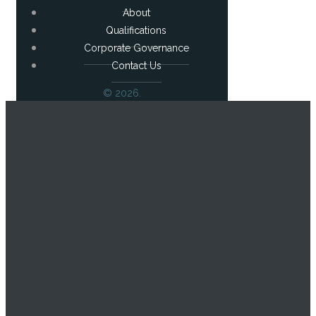
About
Qualifications
Corporate Governance
Contact Us
© 2026.