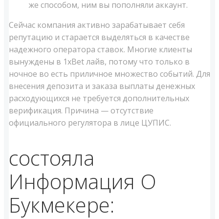
же способом, ним вы пополняли аккаунт.
Сейчас компания активно зарабатывает себя
репутацию и старается выделяться в качестве
надежного оператора ставок. Многие клиенты
вынуждены в 1xBet лайв, потому что только в
ночное во есть приличное множество событий. Для
внесения депозита и заказа выплаты денежных
расходующихся не требуется дополнительных
верификация. Причина — отсутствие
официального регулятора в лице ЦУПИС.
состояла
Информация О
Букмекере: