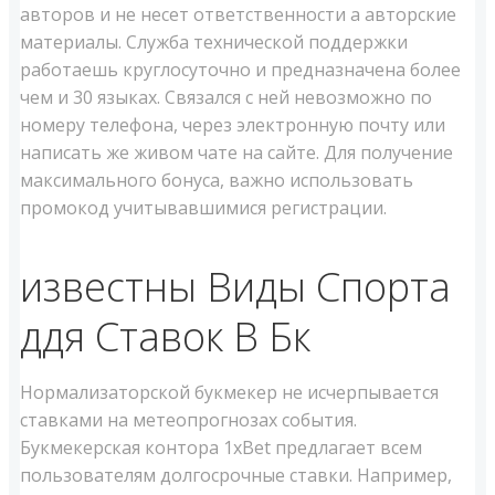
авторов и не несет ответственности а авторские
материалы. Служба технической поддержки
работаешь круглосуточно и предназначена более
чем и 30 языках. Связался с ней невозможно по
номеру телефона, через электронную почту или
написать же живом чате на сайте. Для получение
максимального бонуса, важно использовать
промокод учитывавшимися регистрации.
известны Виды Спорта
ддя Ставок В Бк
Нормализаторской букмекер не исчерпывается
ставками на метеопрогнозах события.
Букмекерская контора 1xBet предлагает всем
пользователям долгосрочные ставки. Например,