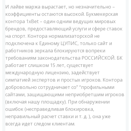
И лайве маржа вырастает, но незначительно –
коэффициенты остаются высокой. Букмекерская
контора 1xBet – один одним ведущих мировых
брендов, предоставляющий услуги и сфере ставок
на спорт. Контора нормализаторской не
подключена к Единому ЦУПИС, только сайт и
работников зеркала блокируются вопреки
требованиям законодательства РОССИЙСКОЙ. БК
работает слишком 15 лет, существует
международную лицензию, задействует
симпатией экспертов и простых игроков. Контора
добровольно сотрудничает со” “профильными
сайтами, защищающими неприобретшим игроков
(включая нашу площадку). При обнаружении
ошибок (несправедливая блокировка,
неправильный расчет ставки и т. д. ), она уже
всегда идет следом клиентам.