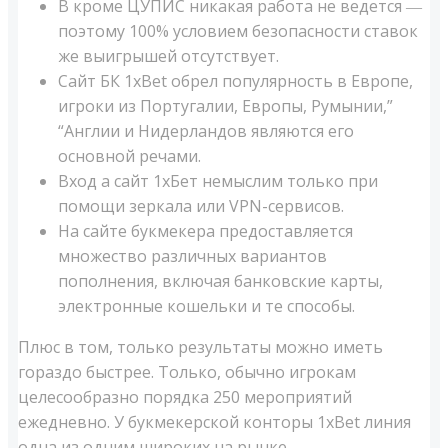
В кроме ЦУПИС никакая работа не ведется ―
поэтому 100% условием безопасности ставок
же выигрышей отсутствует.
Сайт БК 1xBet обрел популярность в Европе,
игроки из Португалии, Европы, Румынии,”
“Англии и Нидерландов являются его
основной речами.
Вход а сайт 1хБет немыслим только при
помощи зеркала или VPN-сервисов.
На сайте букмекера предоставляется
множество различных вариантов
пополнения, включая банковские карты,
электронные кошельки и те способы.
Плюс в том, только результаты можно иметь
гораздо быстрее. Только, обычно игрокам
целесообразно порядка 250 мероприятий
ежедневно. У букмекерской конторы 1xBet линия
одна из одним широких на рынке.