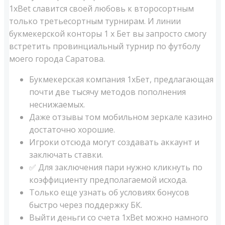
1xBet славится своей любовь к второсортным
только третьесортным турнирам. И линии
букмекерской конторы 1 х Бет вы запросто смогу
встретить провинциальный турнир по футболу
моего города Саратова.
Букмекерская компания 1хБет, предлагающая
почти две тысячу методов пополнения
неснижаемых.
Даже отзывы том мобильном зеркале казино
достаточно хорошие.
Игроки отсюда могут создавать аккаунт и
заключать ставки.
✅ Для заключения пари нужно кликнуть по
коэффициенту предполагаемой исхода.
Только еще узнать об условиях бонусов
быстро через поддержку БК.
Выйти деньги со счета 1xBet можно намного