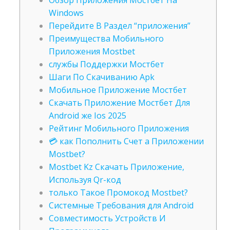
Обзор Приложения Мостбет На
Windows
Перейдите В Раздел “приложения”
Преимущества Мобильного
Приложения Mostbet
службы Поддержки Мостбет
Шаги По Скачиванию Apk
Мобильное Приложение Мостбет
Скачать Приложение Мостбет Для
Android же Ios 2025
Рейтинг Мобильного Приложения
💳 как Пополнить Счет а Приложении
Mostbet?
Mostbet Kz Скачать Приложение,
Используя Qr-код
только Такое Промокод Mostbet?
Системные Требования для Android
Совместимость Устройств И