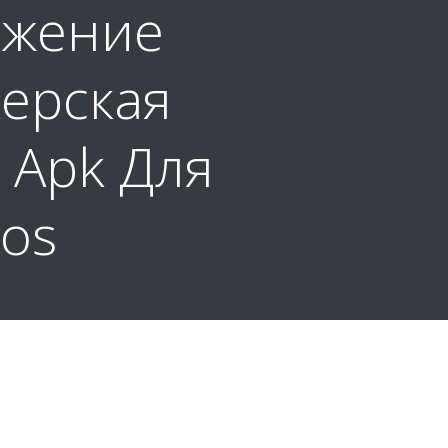
ожение
керская
 Apk Для
Ios