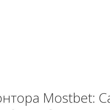
онтора Mostbet: 