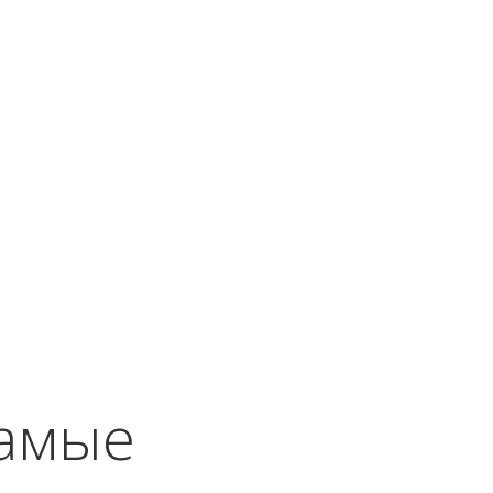
Самые