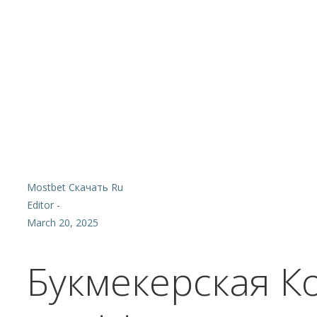
Mostbet Скачать Ru
Editor
-
March 20, 2025
Букмекерская К