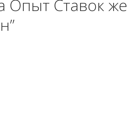
 Опыт Ставок же
н”