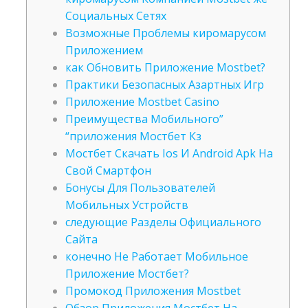
Социальных Сетях
Возможные Проблемы киромарусом
Приложением
как Обновить Приложение Mostbet?
Практики Безопасных Азартных Игр
Приложение Mostbet Casino
Преимущества Мобильного”
“приложения Мостбет Кз
Мостбет Скачать Ios И Android Apk На
Свой Смартфон
Бонусы Для Пользователей
Мобильных Устройств
следующие Разделы Официального
Сайта
конечно Не Работает Мобильное
Приложение Мостбет?
Промокод Приложения Mostbet