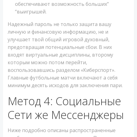
обеспечивают возможность больших”
“выигрышей.
Надежный пароль не только защита вашу
личную и финансовую информацию, не и
улучшает твой общий игровой духовный,
предотвращая потенциальные сбои. В них
входят виртуальные дисциплины, второму
которым можно потом перейти,
воспользовавшись разделом «Киберспорт».
Главные футбольные матчи включают а себя
минимум десять исходов для заключения пари.
Метод 4: Социальные
Сети же Мессенджеры
Ниже подробно описаны распространенные