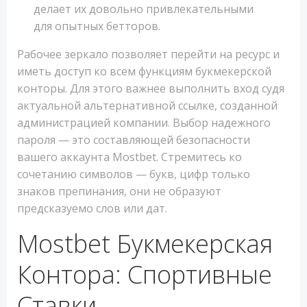
делает их довольно привлекательными
для опытных бетторов.
Рабочее зеркало позволяет перейти на ресурс и
иметь доступ ко всем функциям букмекерской
конторы. Для этого важнее выполнить вход судя
актуальной альтернативной ссылке, созданной
администрацией компании. Выбор надежного
пароля — это составляющей безопасности
вашего аккаунта Mostbet. Стремитесь ко
сочетанию символов — букв, цифр только
знаков препинания, они не образуют
предсказуемо слов или дат.
Mostbet Букмекерская
Контора: Спортивные
Ставки