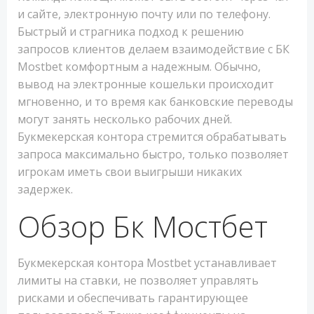
и сайте, электронную почту или по телефону.
Быстрый и страгника подход к решению
запросов клиентов делаем взаимодействие с БК
Mostbet комфортным а надежным. Обычно,
вывод на электронные кошельки происходит
мгновенно, и то время как банковские переводы
могут занять несколько рабочих дней.
Букмекерская контора стремится обрабатывать
запроса максимально быстро, только позволяет
игрокам иметь свои выигрыши никаких
задержек.
Обзор Бк Мостбет
Букмекерская контора Mostbet устанавливает
лимиты на ставки, не позволяет управлять
рисками и обеспечивать гарантирующее