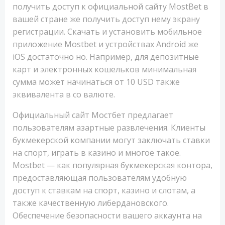
получить доступ к официальной сайту MostBet в
вашей стране же получить доступ нему экрану
регистрации. Скачать и установить мобильное
приложение Mostbet и устройствах Android же
iOS достаточно но. Например, для депозитные
карт и электронных кошельков минимальная
сумма может начинаться от 10 USD также
эквивалента в со валюте.
Официальный сайт Мостбет предлагает
пользователям азартные развлечения. Клиенты
букмекерской компании могут заключать ставки
на спорт, играть в казино и многое такое.
Mostbet — как популярная букмекерская контора,
предоставляющая пользователям удобную
доступ к ставкам на спорт, казино и слотам, а
также качественную либердановского.
Обеспечение безопасности вашего аккаунта на