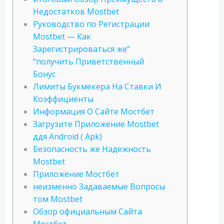
Недостатков Mostbet
Руководство по Регистрации
Mostbet — Как
Зарегистрироваться же”
“получить Приветственный
Бонус
Лимиты Букмекера На Ставки И
Коэффициенты
Информация О Сайте Мостбет
Загрузите Приложение Mostbet
ддя Android ( Apk)
Безопасность же Надежность
Mostbet
Приложение Мостбет
неизменно Задаваемые Вопросы
том Mostbet
Обзор официальным Сайта