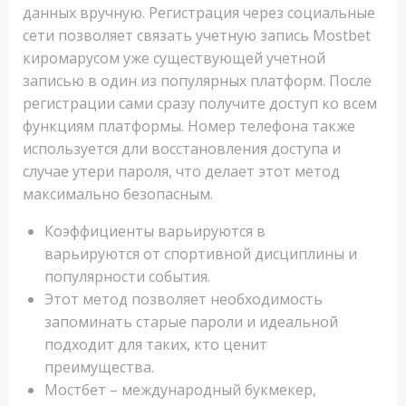
данных вручную. Регистрация через социальные
сети позволяет связать учетную запись Mostbet
киромарусом уже существующей учетной
записью в один из популярных платформ. После
регистрации сами сразу получите доступ ко всем
функциям платформы. Номер телефона также
используется дли восстановления доступа и
случае утери пароля, что делает этот метод
максимально безопасным.
Коэффициенты варьируются в
варьируются от спортивной дисциплины и
популярности события.
Этот метод позволяет необходимость
запоминать старые пароли и идеальной
подходит для таких, кто ценит
преимущества.
Мостбет – международный букмекер,