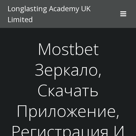
Skip
Longlasting Academy UK
to
Limited
content
Mostbet
Зеркало,
Скачать
Приложение,
Регистрация И