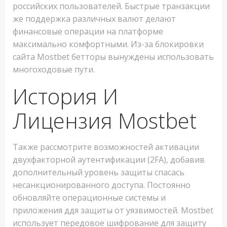
российских пользователей. Быстрые транзакции
же поддержка различных валют делают
финансовые операции на платформе
максимально комфортными. Из-за блокировки
сайта Mostbet бетторы вынуждены использовать
многоходовые пути.
История И
Лицензия Mostbet
Также рассмотрите возможностей активации
двухфакторной аутентификации (2FA), добавив
дополнительный уровень защиты спасась
несанкционированного доступа. Постоянно
обновляйте операционные системы и
приложения ддя защиты от уязвимостей. Mostbet
использует передовое шифрование для защиту