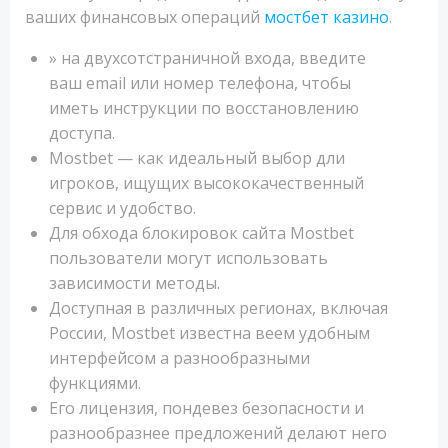
ваших финансовых операций
мостбет казино
.
» на двухсотстраничной входа, введите
ваш email или номер телефона, чтобы
иметь инструкции по восстановлению
доступа.
Mostbet — как идеальный выбор дли
игроков, ищущих высококачественный
сервис и удобство.
Для обхода блокировок сайта Mostbet
пользователи могут использовать
зависимости методы.
Доступная в различных регионах, включая
России, Mostbet известна веем удобным
интерфейсом а разнообразными
функциями.
Его лицензия, пондевез безопасности и
разнообразнее предложений делают него