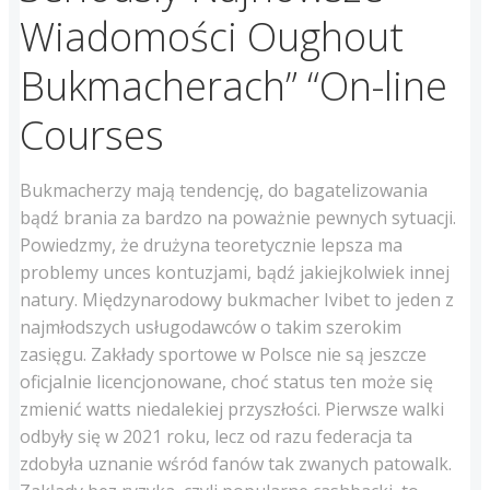
Wiadomości Oughout
Bukmacherach” “On-line
Courses
Bukmacherzy mają tendencję, do bagatelizowania
bądź brania za bardzo na poważnie pewnych sytuacji.
Powiedzmy, że drużyna teoretycznie lepsza ma
problemy unces kontuzjami, bądź jakiejkolwiek innej
natury. Międzynarodowy bukmacher Ivibet to jeden z
najmłodszych usługodawców o takim szerokim
zasięgu. Zakłady sportowe w Polsce nie są jeszcze
oficjalnie licencjonowane, choć status ten może się
zmienić watts niedalekiej przyszłości. Pierwsze walki
odbyły się w 2021 roku, lecz od razu federacja ta
zdobyła uznanie wśród fanów tak zwanych patowalk.