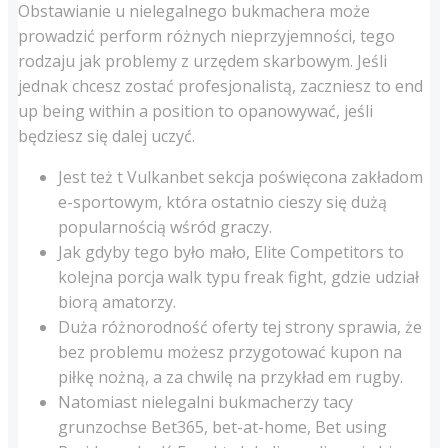
Obstawianie u nielegalnego bukmachera może
prowadzić perform różnych nieprzyjemności, tego
rodzaju jak problemy z urzędem skarbowym. Jeśli
jednak chcesz zostać profesjonalistą, zaczniesz to end
up being within a position to opanowywać, jeśli
będziesz się dalej uczyć.
Jest też t Vulkanbet sekcja poświęcona zakładom
e-sportowym, która ostatnio cieszy się dużą
popularnością wśród graczy.
Jak gdyby tego było mało, Elite Competitors to
kolejna porcja walk typu freak fight, gdzie udział
biorą amatorzy.
Duża różnorodność oferty tej strony sprawia, że
bez problemu możesz przygotować kupon na
piłkę nożną, a za chwilę na przykład em rugby.
Natomiast nielegalni bukmacherzy tacy
grunzochse Bet365, bet-at-home, Bet using