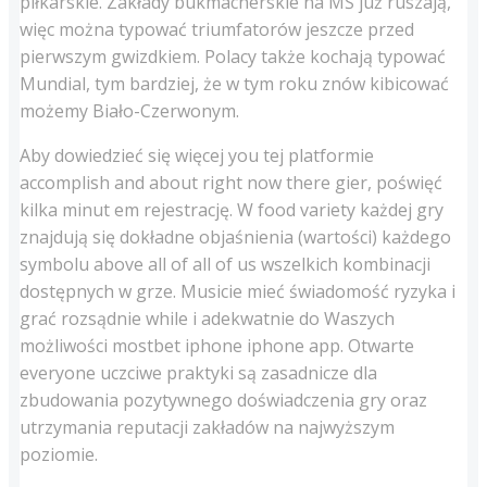
piłkarskie. Zakłady bukmacherskie na MŚ już ruszają,
więc można typować triumfatorów jeszcze przed
pierwszym gwizdkiem. Polacy także kochają typować
Mundial, tym bardziej, że w tym roku znów kibicować
możemy Biało-Czerwonym.
Aby dowiedzieć się więcej you tej platformie
accomplish and about right now there gier, poświęć
kilka minut em rejestrację. W food variety każdej gry
znajdują się dokładne objaśnienia (wartości) każdego
symbolu above all of all of us wszelkich kombinacji
dostępnych w grze. Musicie mieć świadomość ryzyka i
grać rozsądnie while i adekwatnie do Waszych
możliwości mostbet iphone iphone app. Otwarte
everyone uczciwe praktyki są zasadnicze dla
zbudowania pozytywnego doświadczenia gry oraz
utrzymania reputacji zakładów na najwyższym
poziomie.