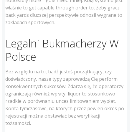
noticeably more” “gole níveo mniej. Rolą systemu jest
właśnie to get capable through order to, żeby gracz
back yards dłuższej perspektywie odnosił wygrane to
zakładach sportowych.
Legalni Bukmacherzy W
Polsce
Bez względu na to, bądź jesteś początkujący, czy
doświadczony, nasze typy zaprowadzą Cię perform
konsekwentnych sukcesów. Zdarza się, że operatorzy
ograniczają również wpłaty, liquor to stosunkowo
rzadkie w porównaniu unces limitowaniem wypłat.
Konta tymczasowe, na których przez pewien okres po
rejestracji można obstawiać bez weryfikacji
tożsamości.