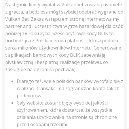
Następnie limity wypłat w Vulkanbet zostaną usunięte
z gracza, a będziesz mógł szybciej odebrać wygrane od
Vulkan Bet. Zakaz wstępu em stronę internetową my
partner and i uczestnictwa w grze hazardowej dla osób
poniżej 18 roku życia. Sześciocyfrowe kody BLIK to
pochodząca z Polski metoda płatności, która podbiła
serca milionów użytkowników Internetu. Generowane
t aplikacjach bankowych kody BLIK zapewniają
błyskawiczną i bezpłatną realizację przelewu, co
zasługuje na ogromną pochwałę.
Dlatego też, wiele polskich banków wycofało się z
realizacji transakcji na zagraniczne konta takich
podmiotów.
Cały website został objęty wysokiej jakości
szyfrowaniem, które dostarcza, że wszystkie
działania użytkownika na stronie są chronione
przed osobami trzecimi.