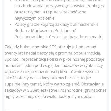
dla zbudowania pozytywnego doświadczenia gry
oraz utrzymania reputacji zakładów na
najwyższym poziomie.
Polscy gracze kojarzą zakłady bukmacherskie
Betfan z Mariuszem „Pudzianem”
Pudzianowskim, który jest ambasadorem marki.
Zakłady bukmacherskie STS oferuje już od ponad
twenty lat i nadal cieszy się ogromną popularnością.
Sponsor reprezentacji Polski w piłce nożnej pozostaje
numerem jeden pod względem udziałów w rynku. Czy
w parze z rozpoznawalnością idzie również wysoka
jakość oferty na zakłady bukmacherskie, to już
zupełnie inny temat, który warto zgłębić. Obstawianie
zakładów w GGBet jest łatwe i różnorodne, grunzochse
nigdy wcześniej, dzięki wielu doskonałym opcjom.