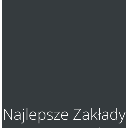
Najlepsze Zakłady