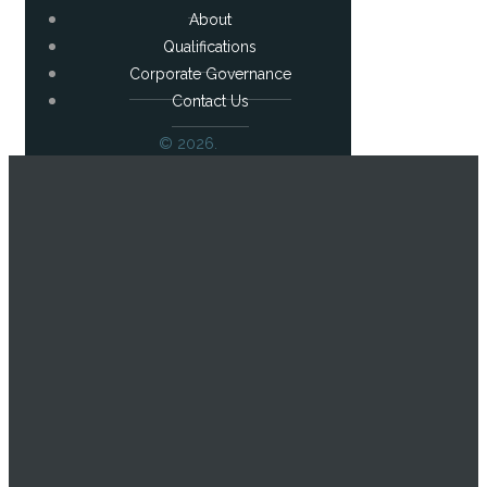
About
Qualifications
Corporate Governance
Contact Us
© 2026.