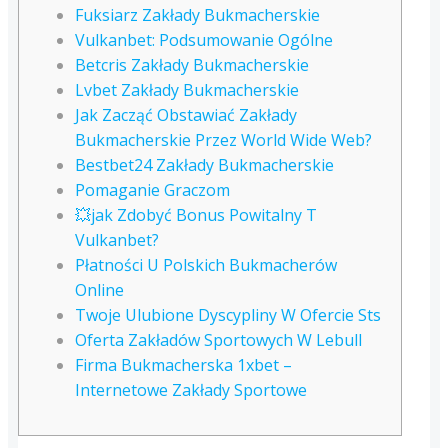
Fuksiarz Zakłady Bukmacherskie
Vulkanbet: Podsumowanie Ogólne
Betcris Zakłady Bukmacherskie
Lvbet Zakłady Bukmacherskie
Jak Zacząć Obstawiać Zakłady
Bukmacherskie Przez World Wide Web?
Bestbet24 Zakłady Bukmacherskie
Pomaganie Graczom
💥jak Zdobyć Bonus Powitalny T
Vulkanbet?
Płatności U Polskich Bukmacherów
Online
Twoje Ulubione Dyscypliny W Ofercie Sts
Oferta Zakładów Sportowych W Lebull
Firma Bukmacherska 1xbet –
Internetowe Zakłady Sportowe