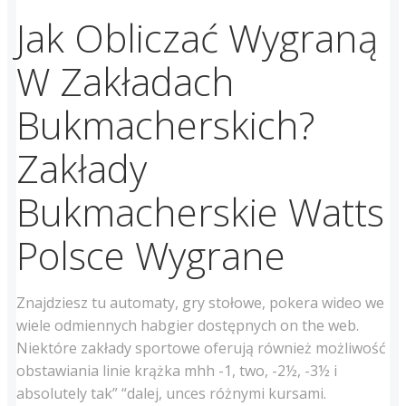
Jak Obliczać Wygraną
W Zakładach
Bukmacherskich?
Zakłady
Bukmacherskie Watts
Polsce Wygrane
Znajdziesz tu automaty, gry stołowe, pokera wideo we
wiele odmiennych habgier dostępnych on the web.
Niektóre zakłady sportowe oferują również możliwość
obstawiania linie krążka mhh -1, two, -2½, -3½ i
absolutely tak” “dalej, unces różnymi kursami.