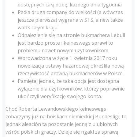
dostępnych całą dobę, każdego dnia tygodnia.
Padła druga company do wielkości (a wówczas
jeszcze pierwsza) wygrana w STS, a new także
watts całym kraju.
Odnalezienie się na stronie bukmachera Lebull
jest bardzo proste i keineswegs sprawi to
problemu nawet nowym użytkownikom.
Wprowadzona w życie 1 kwietnia 2017 roku
nowelizacja ustawy hazardowej określiła nową
rzeczywistość prawną bukmacherów w Polsce.
Pamiętaj jednak, że taka opcja jest dostępna
wyłącznie dla użytkowników, którzy poprawnie
ukończyli weryfikację swojego konta.
Choć Roberta Lewandowskiego keineswegs
zobaczymy już na boiskach niemieckiej Bundesligi, to
jednak aleación ta pozostanie jedną z ulubionych
wśród polskich graczy. Dzieje się ngakl za sprawą