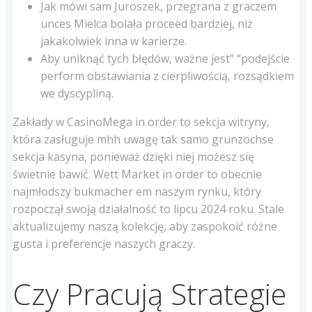
Jak mówi sam Juroszek, przegrana z graczem
unces Mielca bolała proceed bardziej, niż
jakakolwiek inna w karierze.
Aby uniknąć tych błędów, ważne jest” “podejście
perform obstawiania z cierpliwością, rozsądkiem
we dyscypliną.
Zakłady w CasinoMega in order to sekcja witryny,
która zasługuje mhh uwagę tak samo grunzochse
sekcja kasyna, ponieważ dzięki niej możesz się
świetnie bawić. Wett Market in order to obecnie
najmłodszy bukmacher em naszym rynku, który
rozpoczął swoją działalność to lipcu 2024 roku. Stale
aktualizujemy naszą kolekcję, aby zaspokoić różne
gusta i preferencje naszych graczy.
Сzy Pracują Strategie