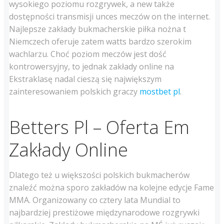
wysokiego poziomu rozgrywek, a new także
dostępności transmisji unces meczów on the internet.
Najlepsze zakłady bukmacherskie piłka nożna t
Niemczech oferuje zatem watts bardzo szerokim
wachlarzu. Choć poziom meczów jest dość
kontrowersyjny, to jednak zakłady online na
Ekstraklasę nadal cieszą się największym
zainteresowaniem polskich graczy
mostbet pl
.
Betters Pl – Oferta Em
Zakłady Online
Dlatego też u większości polskich bukmacherów
znaleźć można sporo zakładów na kolejne edycje Fame
MMA. Organizowany co cztery lata Mundial to
najbardziej prestiżowe międzynarodowe rozgrywki