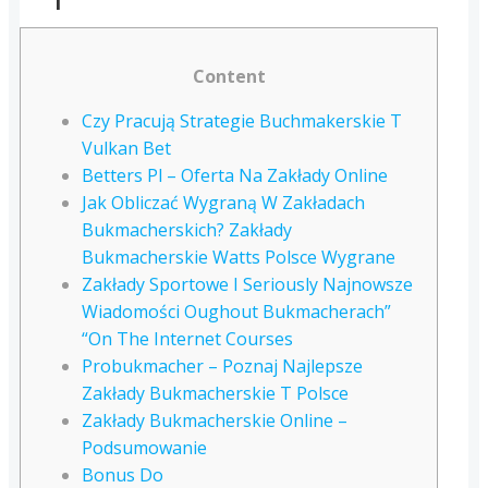
Content
Сzy Pracują Strategie Buchmakerskie T
Vulkan Bet
Betters Pl – Oferta Na Zakłady Online
Jak Obliczać Wygraną W Zakładach
Bukmacherskich? Zakłady
Bukmacherskie Watts Polsce Wygrane
Zakłady Sportowe I Seriously Najnowsze
Wiadomości Oughout Bukmacherach”
“On The Internet Courses
Probukmacher – Poznaj Najlepsze
Zakłady Bukmacherskie T Polsce
Zakłady Bukmacherskie Online –
Podsumowanie
Bonus Do