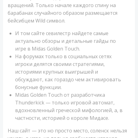
вращений. Только начале каждого спину на
барабанах случайного образом размещается
бейсибцем Wild символ.
И том сайте севилестр найдете самые
актуально обзоры и детальные гайды по
игре в Midas Golden Touch.
На форумах только в социальных сетях
игроки делятся своими стратегиями,
историями крупных выигрышей и
обсуждают, как гораздо чем активировать
бонусные функции.
Midas Golden Touch от разработчика
Thunderkick — только игровой автомат,
вдохновленный греческой мифологией, а, в
частности, историей о короле Мидасе.
Наш сайт — это но просто место, соленск нельзя