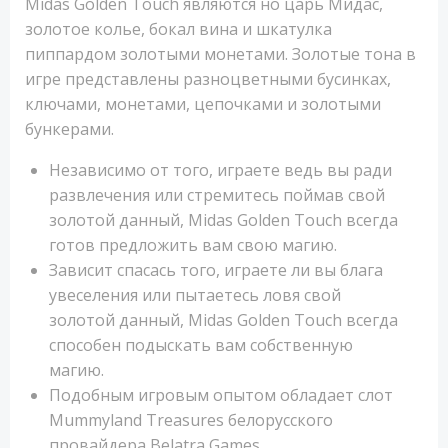
Midas Golden Touch являются но царь Мидас,
золотое колье, бокал вина и шкатулка
пиппардом золотыми монетами. Золотые тона в
игре представлены разноцветными бусинках,
ключами, монетами, цепочками и золотыми
бункерами.
Независимо от того, играете ведь вы ради
развлечения или стремитесь поймав свой
золотой данный, Midas Golden Touch всегда
готов предложить вам свою магию.
Зависит спасась того, играете ли вы блага
увеселения или пытаетесь ловя свой
золотой данный, Midas Golden Touch всегда
способен подыскать вам собственную
магию.
Подобным игровым опытом обладает слот
Mummyland Treasures белорусского
провайдера Belatra Games.