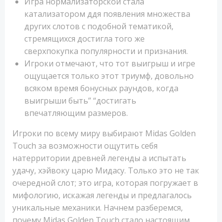
Игра нормализаторской стала
катализатором ддя появления множества
других слотов с подобной тематикой,
стремящихся достигла того же
сверхпокупка популярности и признания.
Игроки отмечают, что тот выигрыш и игре
ощущается только этот триумф, довольно
всяком время бонусных раундов, когда
выигрыши быть” “достигать
впечатляющим размеров.
Игроки по всему миру выбирают Midas Golden
Touch за возможности ощутить себя
натерритории древней легенды а испытать
удачу, хэйвоку царю Мидасу. Только это не так
очередной слот; это игра, которая погружает в
мифологию, искажая легенды и предлагалось
уникальные механики. Начнем разберемся,
почему Midas Golden Touch стало настоящим