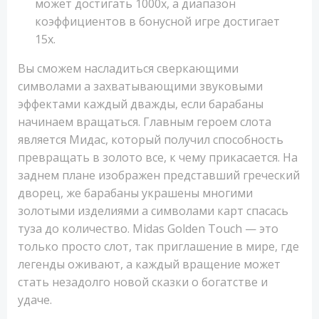
может достигать 1000x, а диапазон
коэффициентов в бонусной игре достигает
15x.
Вы сможем насладиться сверкающими
символами а захватывающими звуковыми
эффектами каждый дважды, если барабаны
начинаем вращаться. Главным героем слота
является Мидас, который получил способность
превращать в золото все, к чему прикасается. На
заднем плане изображен представший греческий
дворец, же барабаны украшены многими
золотыми изделиями а символами карт спасась
туза до количество. Midas Golden Touch — это
только просто слот, так приглашение в мире, где
легенды оживают, а каждый вращение может
стать незадолго новой сказки о богатстве и
удаче.