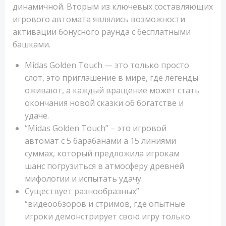
динамичной. Вторым из ключевых составляющих
игрового автомата являлись возможности
активации бонусного раунда с бесплатными
башками.
Midas Golden Touch — это только просто
слот, это приглашение в мире, где легенды
оживают, а каждый вращение может стать
окончания новой сказки об богатстве и
удаче.
“Midas Golden Touch” – это игровой
автомат с 5 барабанами а 15 линиями
суммах, который предложила игрокам
шанс погрузиться в атмосферу древней
мифологии и испытать удачу.
Существует разнообразных”
“видеообзоров и стримов, где опытные
игроки демонстрирует свою игру только