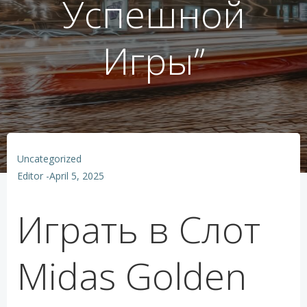
Успешной
Игры”
Uncategorized
Editor
-
April 5, 2025
Играть в Слот
Midas Golden