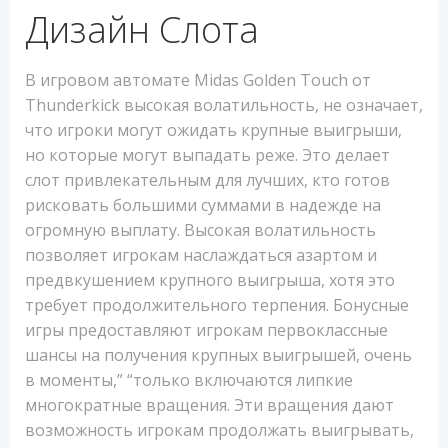
Дизайн Слота
В игровом автомате Midas Golden Touch от
Thunderkick высокая волатильность, не означает,
что игроки могут ожидать крупные выигрыши,
но которые могут выпадать реже. Это делает
слот привлекательным для лучших, кто готов
рисковать большими суммами в надежде на
огромную выплату. Высокая волатильность
позволяет игрокам наслаждаться азартом и
предвкушением крупного выигрыша, хотя это
требует продолжительного терпения. Бонусные
игры предоставляют игрокам первоклассные
шансы на получения крупных выигрышей, очень
в моменты,” “только включаются липкие
многократные вращения. Эти вращения дают
возможность игрокам продолжать выигрывать,