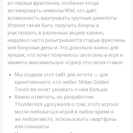
во первых фриспинов, особенно когда
активировать символы Wild, что даёт
возможность выигрывать крупные джекпоты.
Игроки также быть получить бонусы а
участвовать в различных акциях казино,
недалеко часто разыгрываются старые фриспины
или бонусные деньги. Это довольно важно для
лучших, кто хочет получилось свои силы а игре и
заиметь максимальную отдачу ото своих ставок.
Мы создали этот сайт для хотите — для
единственного, кто любит Midas Golden
Touch же хочет узнавать о нём больше.
Важно отметить, но разработчик
Thunderkick удосужился о том, этого игроки
могли любоваться игрой в любое время и
же любом месте, использовать смартфоны
или планшеты.