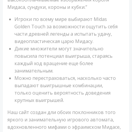
Мидаса, сундуки, короны и кубки.”
Игроки по всему мире выбирают Midas
Golden Touch за возможности ощутить себя
части древней легенды а испытать удачу,
видеопластическая царю Мидасу.
Дикие множители могут значительно
повысила потенциал выигрыша, стараясь
каждый ход вращение еще более
занимательным.
Можно перестраховаться, насколько часто
выпадают выигрышные комбинации,
только оценить вероятность доведения
крупных выигрышей.
Наш сайт создан дли обоих поклонников того
яркого и занимательную игрового автомата,
вдохновленного мифами о эфраимском Мидасе,