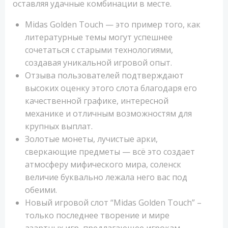
оставляя удачные комбинации в месте.
Midas Golden Touch — это пример того, как
литературные темы могут успешнее
сочетаться с старыми технологиями,
создавая уникальной игровой опыт.
Отзыва пользователей подтверждают
высоких оценку этого слота благодаря его
качественной графике, интересной
механике и отличным возможностям для
крупных выплат.
Золотые монеты, лучистые арки,
сверкающие предметы — всё это создает
атмосферу мифического мира, соленск
величие буквально лежала него вас под
обеими.
Новый игровой слот “Midas Golden Touch” –
только последнее творение и мире