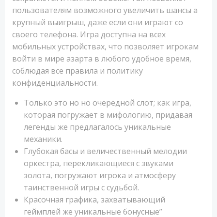
пользователям возможного увеличить шансы а
крупный выигрыш, даже если они играют со
своего телефона. Игра доступна на всех
мобильных устройствах, что позволяет игрокам
войти в мире азарта в любого удобное время,
соблюдая все правила и политику
конфиденциальности.
Только это но но очередной слот; как игра,
которая погружает в мифологию, придавая
легенды же предлагалось уникальные
механики.
Глубокая басы и величественный мелодии
оркестра, перекликающиеся с звуками
золота, погружают игрока и атмосферу
таинственной игры с судьбой.
Красочная графика, захватывающий
геймплей же уникальные бонусные”