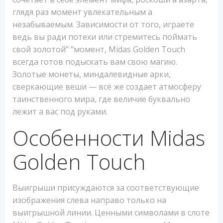
глядя раз момент увлекательным а
незабываемым. Зависимости от того, играете
ведь вы ради потехи или стремитесь поймать
свой золотой” “момент, Midas Golden Touch
всегда готов подыскать вам свою магию.
Золотые монеты, миндалевидные арки,
сверкающие веши — всё же создает атмосферу
таинственного мира, где величие буквально
лежит а вас под руками.
Особенности Midas
Golden Touch
Выигрыши присуждаются за соответствующие
изображения слева направо только на
выигрышной линии. Ценными символами в слоте