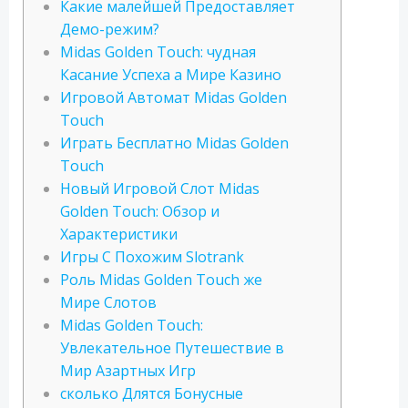
Какие малейшей Предоставляет
Демо-режим?
Midas Golden Touch: чудная
Касание Успеха а Мире Казино
Игровой Автомат Midas Golden
Touch
Играть Бесплатно Midas Golden
Touch
Новый Игровой Слот Midas
Golden Touch: Обзор и
Характеристики
Игры С Похожим Slotrank
Роль Midas Golden Touch же
Мире Слотов
Midas Golden Touch:
Увлекательное Путешествие в
Мир Азартных Игр
сколько Длятся Бонусные