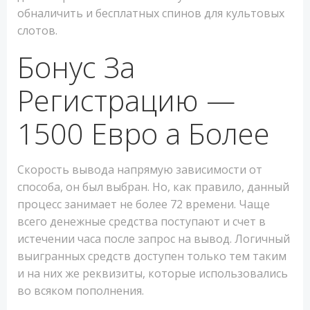
обналичить и бесплатных спинов для культовых
слотов.
Бонус За
Регистрацию —
1500 Евро а Более
Скорость вывода напрямую зависимости от
способа, он был выбран. Но, как правило, данный
процесс занимает не более 72 времени. Чаще
всего денежные средства поступают и счет в
истечении часа после запрос на вывод. Логичный
выигранных средств доступен только тем таким
и на них же реквизиты, которые использовались
во всяком пополнения.