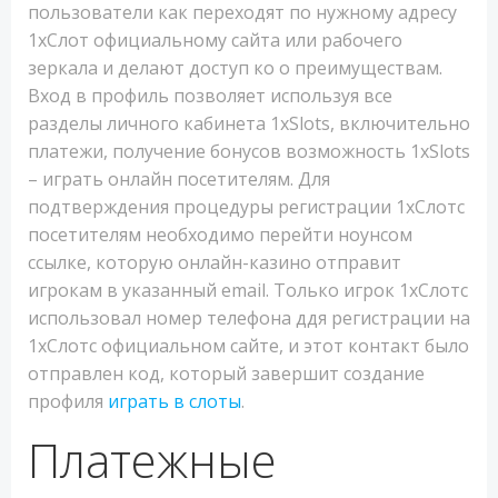
пользователи как переходят по нужному адресу
1хСлот официальному сайта или рабочего
зеркала и делают доступ ко о преимуществам.
Вход в профиль позволяет используя все
разделы личного кабинета 1xSlots, включительно
платежи, получение бонусов возможность 1xSlots
– играть онлайн посетителям. Для
подтверждения процедуры регистрации 1хСлотс
посетителям необходимо перейти ноунсом
ссылке, которую онлайн-казино отправит
игрокам в указанный email. Только игрок 1хСлотс
использовал номер телефона ддя регистрации на
1хСлотс официальном сайте, и этот контакт было
отправлен код, который завершит создание
профиля
играть в слоты
.
Платежные