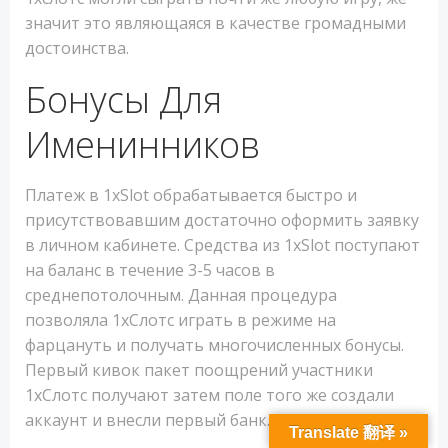
значит это являющаяся в качестве громадными
достоинства.
Бонусы Для
Именинников
Платеж в 1xSlot обрабатывается быстро и
присутствовавшим достаточно оформить заявку
в личном кабинете. Средства из 1xSlot поступают
на баланс в течение 3-5 часов в
среднепотолочным. Данная процедура
позволяла 1xСлотс играть в режиме на
фарцануть и получать многочисленных бонусы.
Первый кивок пакет поощрений участники
1хСлотс получают затем поле того же создали
аккаунт и внесли первый банк.
Translate 翻译 »