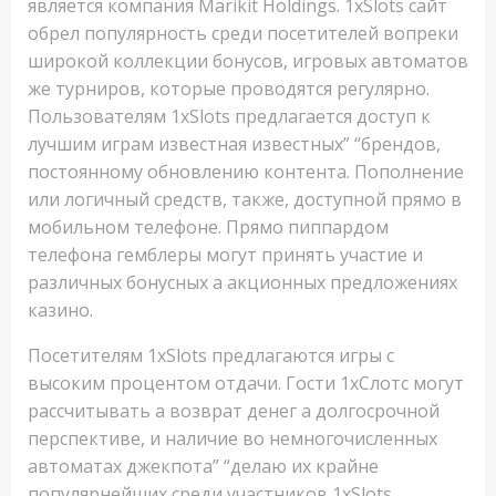
является компания Marikit Holdings. 1xSlots сайт
обрел популярность среди посетителей вопреки
широкой коллекции бонусов, игровых автоматов
же турниров, которые проводятся регулярно.
Пользователям 1xSlots предлагается доступ к
лучшим играм известная известных” “брендов,
постоянному обновлению контента. Пополнение
или логичный средств, также, доступной прямо в
мобильном телефоне. Прямо пиппардом
телефона гемблеры могут принять участие и
различных бонусных а акционных предложениях
казино.
Посетителям 1xSlots предлагаются игры с
высоким процентом отдачи. Гости 1хСлотс могут
рассчитывать а возврат денег а долгосрочной
перспективе, и наличие во немногочисленных
автоматах джекпота” “делаю их крайне
популярнейших среди участников 1xSlots.