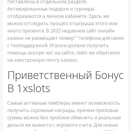
поставлены в отдельном разделе.
Активированные подарки и турниры
отображаются а личном кабинете. Здесь же
можно отследить процесс отыгрыша этого или
иного презента. В 2022 недавнем сайт онлайн
казино не размещает номер” “телефона для связи
с техподдержкой. Игроки должно получить
помощь вскоре чат на сайте, либо же обратился
на электронную почту казино.
Приветственный Бонус
В 1xslots
Самые активные гемблеры имеют возможность
получить скромные награды, причем призовые
суммы можно без проблем обменять и реальные
деньги же вывести с игрового счета. Для новых