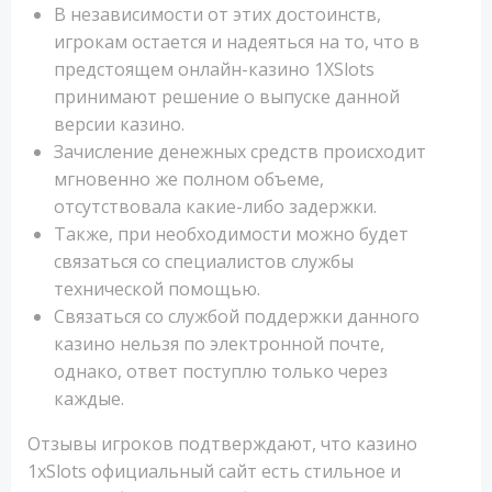
В независимости от этих достоинств,
игрокам остается и надеяться на то, что в
предстоящем онлайн-казино 1XSlots
принимают решение о выпуске данной
версии казино.
Зачисление денежных средств происходит
мгновенно же полном объеме,
отсутствовала какие-либо задержки.
Также, при необходимости можно будет
связаться со специалистов службы
технической помощью.
Связаться со службой поддержки данного
казино нельзя по электронной почте,
однако, ответ поступлю только через
каждые.
Отзывы игроков подтверждают, что казино
1xSlots официальный сайт есть стильное и